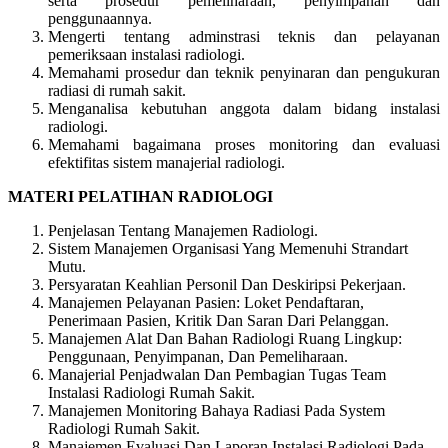
serta prosedur pemeliharaan, penyimpanan dan
penggunaannya.
Mengerti tentang adminstrasi teknis dan pelayanan
pemeriksaan instalasi radiologi.
Memahami prosedur dan teknik penyinaran dan pengukuran
radiasi di rumah sakit.
Menganalisa kebutuhan anggota dalam bidang instalasi
radiologi.
Memahami bagaimana proses monitoring dan evaluasi
efektifitas sistem manajerial radiologi.
MATERI PELATIHAN RADIOLOGI
Penjelasan Tentang Manajemen Radiologi.
Sistem Manajemen Organisasi Yang Memenuhi Strandart
Mutu.
Persyaratan Keahlian Personil Dan Deskiripsi Pekerjaan.
Manajemen Pelayanan Pasien: Loket Pendaftaran,
Penerimaan Pasien, Kritik Dan Saran Dari Pelanggan.
Manajemen Alat Dan Bahan Radiologi Ruang Lingkup:
Penggunaan, Penyimpanan, Dan Pemeliharaan.
Manajerial Penjadwalan Dan Pembagian Tugas Team
Instalasi Radiologi Rumah Sakit.
Manajemen Monitoring Bahaya Radiasi Pada System
Radiologi Rumah Sakit.
Manajemen Evaluasi Dan Laporan Instalasi Radiologi Pada