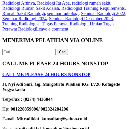
Radiologi Artinya
,
Radiologi Itu Apa
,
radiologi rumah sakit
,
Radiologi Rumah Sakit Adalah
,
Radiologist Training Requirements
,
Rumah Sakit Radiologi
,
seminar radiologi
,
Seminar Radiologi 2022
,
Seminar Radiologi 2024
,
Seminar Radiologi Desember 2023
,
Training Radiologist
,
Tugas Perawat Radiologi
,
Uraian Tugas
Perawat Radiologi
Leave a comment
MENERIMA PELATIHAN VIA ONLINE
Cari
untuk:
CALL ME PLEASE 24 HOURS NONSTOP
CALL ME PLEASE 24 HOURS NONSTOP
Jl. Nyi Adi Sari, Gg. Margotirto Pilahan KG. I/726 Kotagede
Yogyakarta
Telp/Fax : (0274) 4436844
Hp
: 081228859896/ 082324284296
E-mail:
Mitradiklat_konsultan@yahoo.co.id
Website:
mitradiklat_konsultan@yahoo.co.id