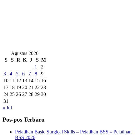
Agustus 2026
S
S
R
K
J
S
M
1
2
3
4
5
6
7
8
9
10
11
12
13
14
15
16
17
18
19
20
21
22
23
24
25
26
27
28
29
30
31
« Jul
Pos-pos Terbaru
Pelatihan Basic Surgical Skills – Pelatihan BSS – Pelatihan
BSS 2026