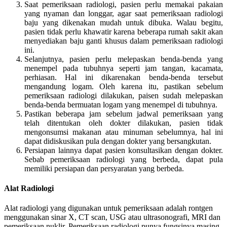
Saat pemeriksaan radiologi, pasien perlu memakai pakaian
yang nyaman dan longgar, agar saat pemeriksaan radiologi
baju yang dikenakan mudah untuk dibuka. Walau begitu,
pasien tidak perlu khawatir karena beberapa rumah sakit akan
menyediakan baju ganti khusus dalam pemeriksaan radiologi
ini.
Selanjutnya, pasien perlu melepaskan benda-benda yang
menempel pada tubuhnya seperti jam tangan, kacamata,
perhiasan. Hal ini dikarenakan benda-benda tersebut
mengandung logam. Oleh karena itu, pastikan sebelum
pemeriksaan radiologi dilakukan, paisen sudah melepaskan
benda-benda bermuatan logam yang menempel di tubuhnya.
Pastikan beberapa jam sebelum jadwal pemeriksaan yang
telah ditentukan oleh dokter dilakukan, pasien tidak
mengonsumsi makanan atau minuman sebelumnya, hal ini
dapat didiskusikan pula dengan dokter yang bersangkutan.
Persiapan lainnya dapat pasien konsultasikan dengan dokter.
Sebab pemeriksaan radiologi yang berbeda, dapat pula
memiliki persiapan dan persyaratan yang berbeda.
Alat Radiologi
Alat radiologi yang digunakan untuk pemeriksaan adalah rontgen
menggunakan sinar X, CT scan, USG atau ultrasonografi, MRI dan
pemeriksaan nuklir. Pemeriksaan radiologi punya fungsinya masing-