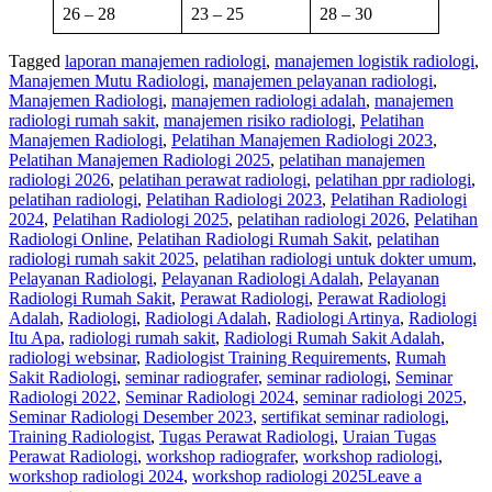
26 – 28
23 – 25
28 – 30
Tagged
laporan manajemen radiologi
,
manajemen logistik radiologi
,
Manajemen Mutu Radiologi
,
manajemen pelayanan radiologi
,
Manajemen Radiologi
,
manajemen radiologi adalah
,
manajemen
radiologi rumah sakit
,
manajemen risiko radiologi
,
Pelatihan
Manajemen Radiologi
,
Pelatihan Manajemen Radiologi 2023
,
Pelatihan Manajemen Radiologi 2025
,
pelatihan manajemen
radiologi 2026
,
pelatihan perawat radiologi
,
pelatihan ppr radiologi
,
pelatihan radiologi
,
Pelatihan Radiologi 2023
,
Pelatihan Radiologi
2024
,
Pelatihan Radiologi 2025
,
pelatihan radiologi 2026
,
Pelatihan
Radiologi Online
,
Pelatihan Radiologi Rumah Sakit
,
pelatihan
radiologi rumah sakit 2025
,
pelatihan radiologi untuk dokter umum
,
Pelayanan Radiologi
,
Pelayanan Radiologi Adalah
,
Pelayanan
Radiologi Rumah Sakit
,
Perawat Radiologi
,
Perawat Radiologi
Adalah
,
Radiologi
,
Radiologi Adalah
,
Radiologi Artinya
,
Radiologi
Itu Apa
,
radiologi rumah sakit
,
Radiologi Rumah Sakit Adalah
,
radiologi websinar
,
Radiologist Training Requirements
,
Rumah
Sakit Radiologi
,
seminar radiografer
,
seminar radiologi
,
Seminar
Radiologi 2022
,
Seminar Radiologi 2024
,
seminar radiologi 2025
,
Seminar Radiologi Desember 2023
,
sertifikat seminar radiologi
,
Training Radiologist
,
Tugas Perawat Radiologi
,
Uraian Tugas
Perawat Radiologi
,
workshop radiografer
,
workshop radiologi
,
workshop radiologi 2024
,
workshop radiologi 2025
Leave a