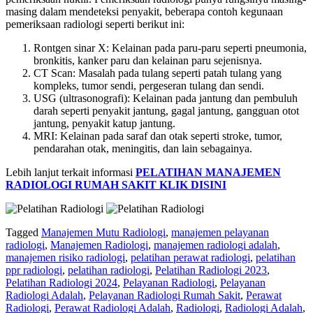
masing dalam mendeteksi penyakit, beberapa contoh kegunaan
pemeriksaan radiologi seperti berikut ini:
Rontgen sinar X: Kelainan pada paru-paru seperti pneumonia,
bronkitis, kanker paru dan kelainan paru sejenisnya.
CT Scan: Masalah pada tulang seperti patah tulang yang
kompleks, tumor sendi, pergeseran tulang dan sendi.
USG (ultrasonografi): Kelainan pada jantung dan pembuluh
darah seperti penyakit jantung, gagal jantung, gangguan otot
jantung, penyakit katup jantung.
MRI: Kelainan pada saraf dan otak seperti stroke, tumor,
pendarahan otak, meningitis, dan lain sebagainya.
Lebih lanjut terkait informasi
PELATIHAN MANAJEMEN
RADIOLOGI RUMAH SAKIT KLIK DISINI
Tagged
Manajemen Mutu Radiologi
,
manajemen pelayanan
radiologi
,
Manajemen Radiologi
,
manajemen radiologi adalah
,
manajemen risiko radiologi
,
pelatihan perawat radiologi
,
pelatihan
ppr radiologi
,
pelatihan radiologi
,
Pelatihan Radiologi 2023
,
Pelatihan Radiologi 2024
,
Pelayanan Radiologi
,
Pelayanan
Radiologi Adalah
,
Pelayanan Radiologi Rumah Sakit
,
Perawat
Radiologi
,
Perawat Radiologi Adalah
,
Radiologi
,
Radiologi Adalah
,