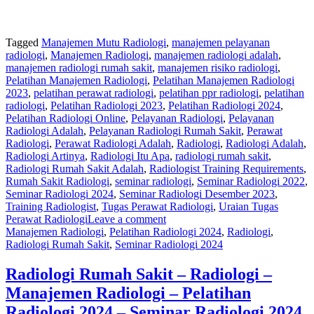
Tagged
Manajemen Mutu Radiologi
,
manajemen pelayanan
radiologi
,
Manajemen Radiologi
,
manajemen radiologi adalah
,
manajemen radiologi rumah sakit
,
manajemen risiko radiologi
,
Pelatihan Manajemen Radiologi
,
Pelatihan Manajemen Radiologi
2023
,
pelatihan perawat radiologi
,
pelatihan ppr radiologi
,
pelatihan
radiologi
,
Pelatihan Radiologi 2023
,
Pelatihan Radiologi 2024
,
Pelatihan Radiologi Online
,
Pelayanan Radiologi
,
Pelayanan
Radiologi Adalah
,
Pelayanan Radiologi Rumah Sakit
,
Perawat
Radiologi
,
Perawat Radiologi Adalah
,
Radiologi
,
Radiologi Adalah
,
Radiologi Artinya
,
Radiologi Itu Apa
,
radiologi rumah sakit
,
Radiologi Rumah Sakit Adalah
,
Radiologist Training Requirements
,
Rumah Sakit Radiologi
,
seminar radiologi
,
Seminar Radiologi 2022
,
Seminar Radiologi 2024
,
Seminar Radiologi Desember 2023
,
Training Radiologist
,
Tugas Perawat Radiologi
,
Uraian Tugas
Perawat Radiologi
Leave a comment
Manajemen Radiologi
,
Pelatihan Radiologi 2024
,
Radiologi
,
Radiologi Rumah Sakit
,
Seminar Radiologi 2024
Radiologi Rumah Sakit – Radiologi –
Manajemen Radiologi – Pelatihan
Radiologi 2024 – Seminar Radiologi 2024