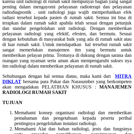
karena unit radiologi di rumah sakit mempunyai bagian yang sangat
penting dalam mengayomi pelayanan radioterapi dan pelayanan
radiodiagnostik . unit radiologi juga wajib memperhatikan efek
radiasi tersebut kepada pasien di rumah sakit. Semua ini bisa di
terapkan dalam rumah sakit apabila telah sesuai dengan petunjuk
dan standar pengelolahan unit radiologi. Dengan memberikan
pelayanan radiologi yang efektif, efesien, dan bermutu. Sesuai
dengan kebutuhan di masyarakat baik yang ada di rumah sakit atau
di luar rumah sakit. Untuk mendapatkan hal tersebut rumah sakit
sangat memerlukan manajemen tim yang bermutu untuk
memberikan pelayan prima. Tentunya di dukung dengan sarana dan
ruangan yang nyaman serta aman akan mempengaruhi sukses nya
tim radiologi dalam memberikan pelayanan di rumah sakit.
Sehubungan dengan hal semua diatas, maka kami dari
MITRA
DIKLAT
bersama para Pakar dan Narasumber yang berkompeten
akan mengadakan PELATIHAN KHUSUS :
MANAJEMEN
RADIOLOGI RUMAH SAKIT
TUJUAN
Memahami konsep organisasi radiologi dan memberikan
pemahaman dan pengetahuan kepada peserta perihal
pentingnya pengelolahan instalasi radiologi.
Memahami Alat dan bahan radiologi, jenis dan fungsinya