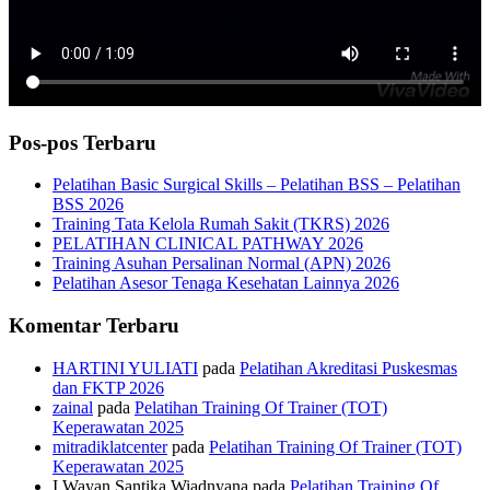
Pos-pos Terbaru
Pelatihan Basic Surgical Skills – Pelatihan BSS – Pelatihan
BSS 2026
Training Tata Kelola Rumah Sakit (TKRS) 2026
PELATIHAN CLINICAL PATHWAY 2026
Training Asuhan Persalinan Normal (APN) 2026
Pelatihan Asesor Tenaga Kesehatan Lainnya 2026
Komentar Terbaru
HARTINI YULIATI
pada
Pelatihan Akreditasi Puskesmas
dan FKTP 2026
zainal
pada
Pelatihan Training Of Trainer (TOT)
Keperawatan 2025
mitradiklatcenter
pada
Pelatihan Training Of Trainer (TOT)
Keperawatan 2025
I Wayan Santika Wiadnyana
pada
Pelatihan Training Of