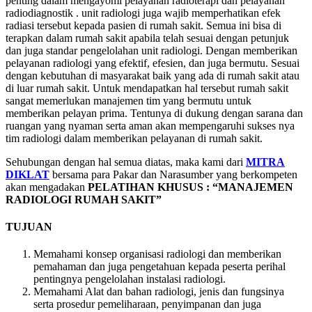
penting dalam mengayomi pelayanan radioterapi dan pelayanan
radiodiagnostik . unit radiologi juga wajib memperhatikan efek
radiasi tersebut kepada pasien di rumah sakit. Semua ini bisa di
terapkan dalam rumah sakit apabila telah sesuai dengan petunjuk
dan juga standar pengelolahan unit radiologi. Dengan memberikan
pelayanan radiologi yang efektif, efesien, dan juga bermutu. Sesuai
dengan kebutuhan di masyarakat baik yang ada di rumah sakit atau
di luar rumah sakit. Untuk mendapatkan hal tersebut rumah sakit
sangat memerlukan manajemen tim yang bermutu untuk
memberikan pelayan prima. Tentunya di dukung dengan sarana dan
ruangan yang nyaman serta aman akan mempengaruhi sukses nya
tim radiologi dalam memberikan pelayanan di rumah sakit.
Sehubungan dengan hal semua diatas, maka kami dari
MITRA
DIKLAT
bersama para Pakar dan Narasumber yang berkompeten
akan mengadakan
PELATIHAN KHUSUS : “MANAJEMEN
RADIOLOGI RUMAH SAKIT”
TUJUAN
Memahami konsep organisasi radiologi dan memberikan
pemahaman dan juga pengetahuan kepada peserta perihal
pentingnya pengelolahan instalasi radiologi.
Memahami Alat dan bahan radiologi, jenis dan fungsinya
serta prosedur pemeliharaan, penyimpanan dan juga