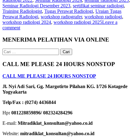
Radiologi 2022
,
Seminar Radiologi 2024
,
seminar radiologi 2025
,
Seminar Radiologi Desember 2023
,
sertifikat seminar radiologi
,
Training Radiologist
,
Tugas Perawat Radiologi
,
Uraian Tugas
Perawat Radiologi
,
workshop radiografer
,
workshop radiologi
,
workshop radiologi 2024
,
workshop radiologi 2025
Leave a
comment
MENERIMA PELATIHAN VIA ONLINE
Cari
untuk:
CALL ME PLEASE 24 HOURS NONSTOP
CALL ME PLEASE 24 HOURS NONSTOP
Jl. Nyi Adi Sari, Gg. Margotirto Pilahan KG. I/726 Kotagede
Yogyakarta
Telp/Fax : (0274) 4436844
Hp
: 081228859896/ 082324284296
E-mail:
Mitradiklat_konsultan@yahoo.co.id
Website:
mitradiklat_konsultan@yahoo.co.id