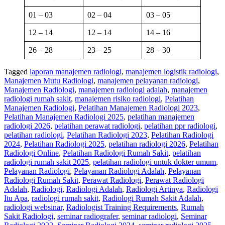
01 – 03
02 – 04
03 – 05
12 – 14
12 – 14
14 – 16
26 – 28
23 – 25
28 – 30
Tagged
laporan manajemen radiologi
,
manajemen logistik radiologi
,
Manajemen Mutu Radiologi
,
manajemen pelayanan radiologi
,
Manajemen Radiologi
,
manajemen radiologi adalah
,
manajemen
radiologi rumah sakit
,
manajemen risiko radiologi
,
Pelatihan
Manajemen Radiologi
,
Pelatihan Manajemen Radiologi 2023
,
Pelatihan Manajemen Radiologi 2025
,
pelatihan manajemen
radiologi 2026
,
pelatihan perawat radiologi
,
pelatihan ppr radiologi
,
pelatihan radiologi
,
Pelatihan Radiologi 2023
,
Pelatihan Radiologi
2024
,
Pelatihan Radiologi 2025
,
pelatihan radiologi 2026
,
Pelatihan
Radiologi Online
,
Pelatihan Radiologi Rumah Sakit
,
pelatihan
radiologi rumah sakit 2025
,
pelatihan radiologi untuk dokter umum
,
Pelayanan Radiologi
,
Pelayanan Radiologi Adalah
,
Pelayanan
Radiologi Rumah Sakit
,
Perawat Radiologi
,
Perawat Radiologi
Adalah
,
Radiologi
,
Radiologi Adalah
,
Radiologi Artinya
,
Radiologi
Itu Apa
,
radiologi rumah sakit
,
Radiologi Rumah Sakit Adalah
,
radiologi websinar
,
Radiologist Training Requirements
,
Rumah
Sakit Radiologi
,
seminar radiografer
,
seminar radiologi
,
Seminar