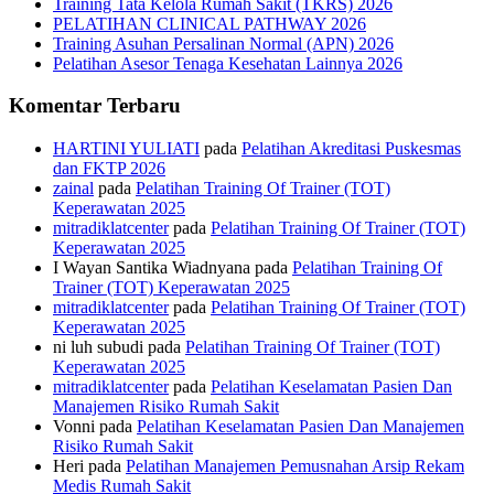
Training Tata Kelola Rumah Sakit (TKRS) 2026
PELATIHAN CLINICAL PATHWAY 2026
Training Asuhan Persalinan Normal (APN) 2026
Pelatihan Asesor Tenaga Kesehatan Lainnya 2026
Komentar Terbaru
HARTINI YULIATI
pada
Pelatihan Akreditasi Puskesmas
dan FKTP 2026
zainal
pada
Pelatihan Training Of Trainer (TOT)
Keperawatan 2025
mitradiklatcenter
pada
Pelatihan Training Of Trainer (TOT)
Keperawatan 2025
I Wayan Santika Wiadnyana
pada
Pelatihan Training Of
Trainer (TOT) Keperawatan 2025
mitradiklatcenter
pada
Pelatihan Training Of Trainer (TOT)
Keperawatan 2025
ni luh subudi
pada
Pelatihan Training Of Trainer (TOT)
Keperawatan 2025
mitradiklatcenter
pada
Pelatihan Keselamatan Pasien Dan
Manajemen Risiko Rumah Sakit
Vonni
pada
Pelatihan Keselamatan Pasien Dan Manajemen
Risiko Rumah Sakit
Heri
pada
Pelatihan Manajemen Pemusnahan Arsip Rekam
Medis Rumah Sakit