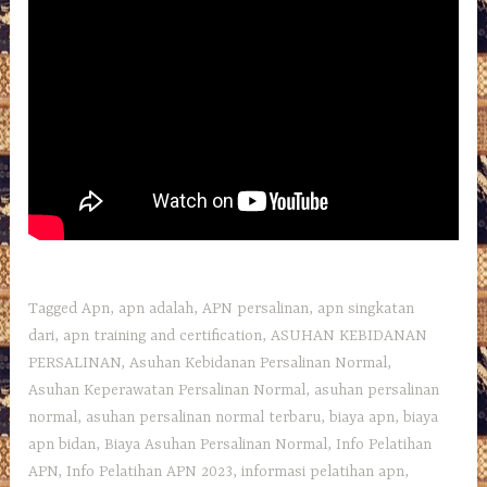
Tagged
Apn
,
apn adalah
,
APN persalinan
,
apn singkatan
dari
,
apn training and certification
,
ASUHAN KEBIDANAN
PERSALINAN
,
Asuhan Kebidanan Persalinan Normal
,
Asuhan Keperawatan Persalinan Normal
,
asuhan persalinan
normal
,
asuhan persalinan normal terbaru
,
biaya apn
,
biaya
apn bidan
,
Biaya Asuhan Persalinan Normal
,
Info Pelatihan
APN
,
Info Pelatihan APN 2023
,
informasi pelatihan apn
,