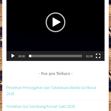
00:00
01:09
Pos-pos Terbaru
Pelatihan Pencegahan dan Tatalaksana Balita Gizi Buruk
2026
Pelatihan Gizi Seimbang Rumah Sakit 2026