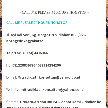
CALL ME PLEASE 24 HOURS NONSTOP
CALL ME PLEASE 24 HOURS NONSTOP
Jl. Nyi Adi Sari, Gg. Margotirto Pilahan KG. I/726
Kotagede Yogyakarta
Telp/Fax : (0274) 4436844
Hp
: 081228859896/ 082324284296
E-mail:
Mitradiklat_konsultan@yahoo.co.id
Website:
mitradiklat_konsultan@yahoo.co.id
Catatan:
UNDANGAN dan BROSUR dapat kami kirimkan ke
email. dan bisa judul materi dapat request.