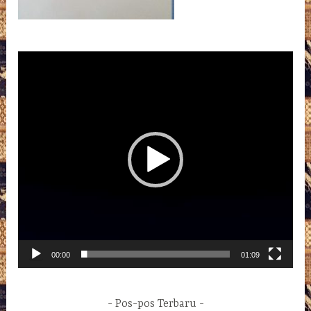
Pemutar
Video
00:00
01:09
Pos-pos Terbaru