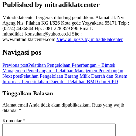
Published by
mitradiklatcenter
Mitradiklatcenter bergerak dibidang pendidikan. Alamat :Jl. Nyi
Ageng Nis, Pilahan KG I/626 Kota gede Yogyakarta 55171 Telp :
(0274) 4436844 Hp. : 081 228 859 896 Email :
mitradiklat_konsultan@yahoo.co.id Site :
www.mitradiklatcenter.com
View all posts by mitradiklatcenter
Navigasi pos
Previous post
Pelatihan Pengelolaan Penerbangan – Bimtek
Manajemen Penerbangan – Pelatihan Manajemen Penerbangan
Next post
Pelatihan Pengelolaan Barang Milik Daerah dan Sistem
Informasi Pemerintahan Daerah – Pelatihan BMD dan SIPD
Tinggalkan Balasan
Alamat email Anda tidak akan dipublikasikan.
Ruas yang wajib
ditandai
*
Komentar
*