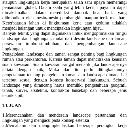
ataupun lingkungan kerja merupakan salah satu upaya memerangi
pemanasan global. Dalam skala yang lebih kecil, upaya ini dapat
dimaksimalkan dalam mereduksi dampak heat baik yang
ditimbulkan oleh mesin-mesin pembangkit maupun terik matahari.
Keterbatasan lahan di lingkungan kerja atau gedung tidaklah
menjadi halangan untuk menciptakan lingkungan hijau.
Banyak teknik yang dapat digunakan untuk mengoptimalkan fungsi
landscape dan lingkungan, mulai dari desain landscape dan taman,
perawatan tumbuh-tumbuhan, dan pengembangan landscape
lingkungan.
Pengelolaan landscape dan taman sangat penting bagi lingkungan
rumah atau perkantoran. Karena taman dapat mencitrakan keasrian
suatu kawasan. Suatu kawasan sangat menarik jika landscape-nya
tertata dengan baik, Maka dari itu perlu ditingkatkannya
pengetahuan tentang pengelolaan taman dan landscape dimana hal
tersebut sesuai dengan konsep konservasi lingkungan. Sebuah
landscape yang dirancang harus memiliki pengetahuan geografi,
tanah, survei, arsitektur, kontraktor lansekap dan beberapa jenis
teknik sipil.
TUJUAN
1.Merencanakan dan mendesain landscape pertanahan dan
lingkungan yang mengacu pada konsep estetika
2.Memahami dan mengimplentasikan beberapa perangkat kerja