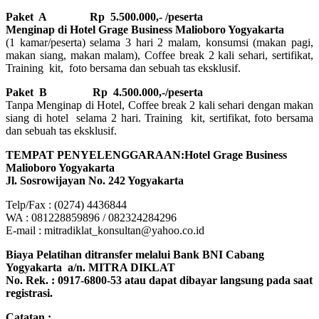
Paket A Rp 5.500.000,- /peserta
Menginap di Hotel Grage Business Malioboro Yogyakarta
(1 kamar/peserta) selama 3 hari 2 malam, konsumsi (makan pagi,
makan siang, makan malam), Coffee break 2 kali sehari, sertifikat,
Training kit, foto bersama dan sebuah tas eksklusif.
Paket B
Rp 4.500.000,-/peserta
Tanpa Menginap di Hotel, Coffee break 2 kali sehari dengan makan
siang di hotel selama 2 hari. Training kit, sertifikat, foto bersama
dan sebuah tas eksklusif.
TEMPAT PENYELENGGARAAN:Hotel Grage Business
Malioboro Yogyakarta
Jl. Sosrowijayan No. 242 Yogyakarta
Telp/Fax : (0274) 4436844
WA : 081228859896 / 082324284296
E-mail : mitradiklat_konsultan@yahoo.co.id
Biaya Pelatihan ditransfer melalui Bank BNI Cabang
Yogyakarta a/n. MITRA DIKLAT
No. Rek. : 0917-6800-53 atau dapat dibayar langsung pada saat
registrasi.
Catatan :