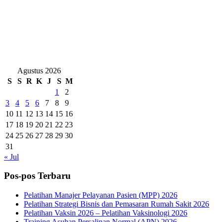
Agustus 2026
S
S
R
K
J
S
M
1
2
3
4
5
6
7
8
9
10
11
12
13
14
15
16
17
18
19
20
21
22
23
24
25
26
27
28
29
30
31
« Jul
Pos-pos Terbaru
Pelatihan Manajer Pelayanan Pasien (MPP) 2026
Pelatihan Strategi Bisnis dan Pemasaran Rumah Sakit 2026
Pelatihan Vaksin 2026 – Pelatihan Vaksinologi 2026
Training Asuhan Persalinan Normal (APN) 2026