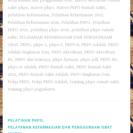
kefarmasian dan penggunaan obat
,
materi akreditasi rumah
sakit pkpo
,
materi pkpo
,
Materi PKPO Rumah Sakit
,
pelatihan kefarmasian
,
Pelatihan Kefarmasian 2023
,
Pelatihan Kefarmasian 2024
,
Pelatihan PKPO
,
Pelatihan
PKPO 2025
,
pelatihan pkpo 2026
,
pelatihan pkpo rumah
sakit
,
PELAYANAN KEFARMASIAN DAN PENGGUNAAN
OBAT
,
PKPO
,
pkpo 2
,
pkpo 6
,
PKPO 8
,
PKPO Adalah
,
PKPO
Adalah Singkatan Dari
,
PKPO Akreditasi
,
PKPO Akreditasi
RS
,
PKPO dan Jenisnya
,
pkpo farmasi
,
pkpo pdf
,
PKPO RS
,
pkpo rs adalah
,
PKPO Rumah Sakit
,
PKPO Rumah Sakit
2022
,
PKPO Rumah Sakit Adalah
,
PKPO Singkatan Dari
,
Pokja PKPO
,
Pokja PKPO Adalah
,
training pkpo rumah sakit
,
training pkpo yogyakarta
,
PELATIHAN PKPO
PELAYANAN KEFARMASIAN DAN PENGGUNAAN OBAT