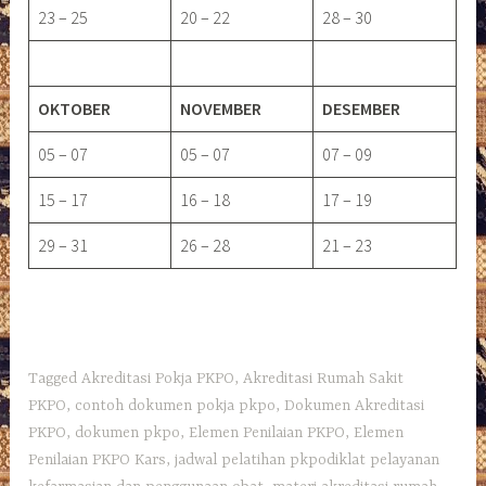
23 – 25
20 – 22
28 – 30
OKTOBER
NOVEMBER
DESEMBER
05 – 07
05 – 07
07 – 09
15 – 17
16 – 18
17 – 19
29 – 31
26 – 28
21 – 23
Tagged
Akreditasi Pokja PKPO
,
Akreditasi Rumah Sakit
PKPO
,
contoh dokumen pokja pkpo
,
Dokumen Akreditasi
PKPO
,
dokumen pkpo
,
Elemen Penilaian PKPO
,
Elemen
Penilaian PKPO Kars
,
jadwal pelatihan pkpodiklat pelayanan