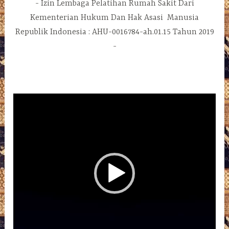
Izin Lembaga Pelatihan Rumah Sakit Dari
Kementerian Hukum Dan Hak Asasi Manusia
Republik Indonesia : AHU-0016784-ah.01.15 Tahun 2019
Pemutar
Video