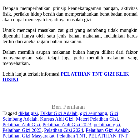
Dengan memperhatikan prinsip keanekaragaman pangan, aktivitas
fisik, perilaku hidup bersih dan mempertahankan berat badan normal
akan dapat mencegah terjadinya masalah gizi.
Untuk mencapai masukan zat gizi yang seimbang tidak mungkin
dipenuhi hanya oleh satu jenis bahan makanan, melainkan harus
terdiri dari aneka ragam bahan makanan.
Dalam memilih asupan makanan bukan hanya dilihat dari faktor
menyenangkan saja, tetapi juga perlu memilih makanan yang
menyehatkan.
Lebih lanjut terkait informasi
PELATIHAN TNT GIZI KLIK
DISINI
Beri Penilaian
Tagged
diklat gizi
,
Diklat Gizi Adalah
,
gizi seimbang
,
Gizi
Seimbang Adalah
,
Kursus Ahli Gizi
,
Materi Pelatihan Gizi
,
Pelatihan Ahli Gizi
,
Pelatihan Ahli Gizi 2023
,
pelatihan gizi
,
Pelatihan Gizi 2023
,
Pelatihan Gizi 2024
,
Pelatihan Gizi Adalah
,
Pelatihan Gizi Masyarakat
,
Pelatihan TNT
,
PELATIHAN TNT