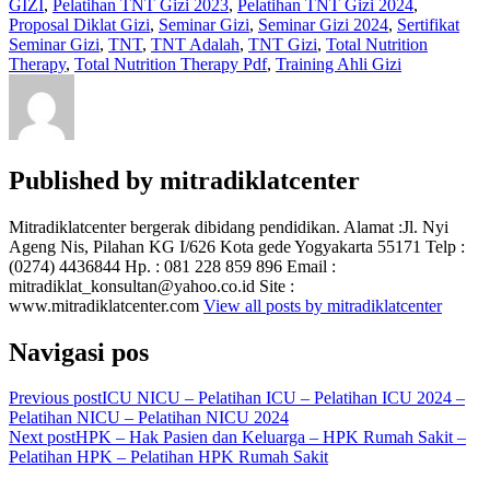
GIZI
,
Pelatihan TNT Gizi 2023
,
Pelatihan TNT Gizi 2024
,
Proposal Diklat Gizi
,
Seminar Gizi
,
Seminar Gizi 2024
,
Sertifikat
Seminar Gizi
,
TNT
,
TNT Adalah
,
TNT Gizi
,
Total Nutrition
Therapy
,
Total Nutrition Therapy Pdf
,
Training Ahli Gizi
Published by
mitradiklatcenter
Mitradiklatcenter bergerak dibidang pendidikan. Alamat :Jl. Nyi
Ageng Nis, Pilahan KG I/626 Kota gede Yogyakarta 55171 Telp :
(0274) 4436844 Hp. : 081 228 859 896 Email :
mitradiklat_konsultan@yahoo.co.id Site :
www.mitradiklatcenter.com
View all posts by mitradiklatcenter
Navigasi pos
Previous post
ICU NICU – Pelatihan ICU – Pelatihan ICU 2024 –
Pelatihan NICU – Pelatihan NICU 2024
Next post
HPK – Hak Pasien dan Keluarga – HPK Rumah Sakit –
Pelatihan HPK – Pelatihan HPK Rumah Sakit