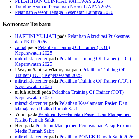
PELATIHAN CLINICAL PATHWAY 2026
Training Asuhan Persalinan Normal (APN) 2026
Pelatihan Asesor Tenaga Kesehatan Lainnya 2026
Komentar Terbaru
HARTINI YULIATI
pada
Pelatihan Akreditasi Puskesmas
dan FKTP 2026
zainal
pada
Pelatihan Training Of Trainer (TOT)
Keperawatan 2025
mitradiklatcenter
pada
Pelatihan Training Of Trainer (TOT)
Keperawatan 2025
I Wayan Santika Wiadnyana
pada
Pelatihan Training Of
Trainer (TOT) Keperawatan 2025
mitradiklatcenter
pada
Pelatihan Training Of Trainer (TOT)
Keperawatan 2025
ni luh subudi
pada
Pelatihan Training Of Trainer (TOT)
Keperawatan 2025
mitradiklatcenter
pada
Pelatihan Keselamatan Pasien Dan
Manajemen Risiko Rumah Sakit
Vonni
pada
Pelatihan Keselamatan Pasien Dan Manajemen
Risiko Rumah Sakit
Heri
pada
Pelatihan Manajemen Pemusnahan Arsip Rekam
Medis Rumah Sakit
mitradiklatcenter
pada
Pelatihan PONEK Rumah Sakit 2026