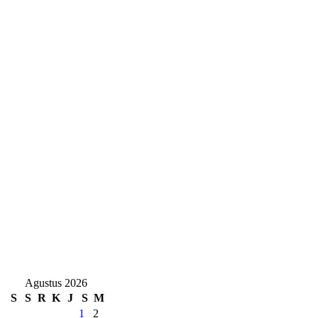
Agustus 2026
S
S
R
K
J
S
M
1
2