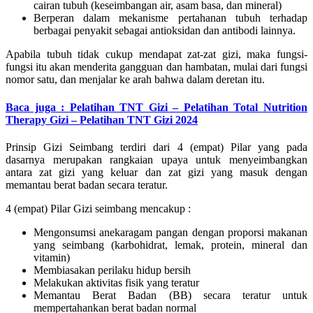
cairan tubuh (keseimbangan air, asam basa, dan mineral)
Berperan dalam mekanisme pertahanan tubuh terhadap
berbagai penyakit sebagai antioksidan dan antibodi lainnya.
Apabila tubuh tidak cukup mendapat zat-zat gizi, maka fungsi-
fungsi itu akan menderita gangguan dan hambatan, mulai dari fungsi
nomor satu, dan menjalar ke arah bahwa dalam deretan itu.
Baca juga : Pelatihan TNT Gizi – Pelatihan Total Nutrition
Therapy Gizi – Pelatihan TNT Gizi 2024
Prinsip Gizi Seimbang terdiri dari 4 (empat) Pilar yang pada
dasarnya merupakan rangkaian upaya untuk menyeimbangkan
antara zat gizi yang keluar dan zat gizi yang masuk dengan
memantau berat badan secara teratur.
4 (empat) Pilar Gizi seimbang mencakup :
Mengonsumsi anekaragam pangan dengan proporsi makanan
yang seimbang (karbohidrat, lemak, protein, mineral dan
vitamin)
Membiasakan perilaku hidup bersih
Melakukan aktivitas fisik yang teratur
Memantau Berat Badan (BB) secara teratur untuk
mempertahankan berat badan normal