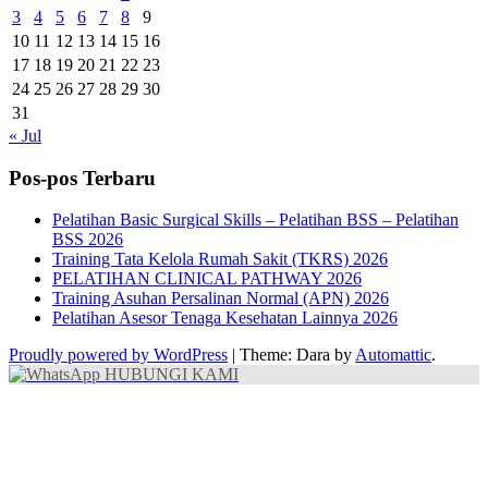
3
4
5
6
7
8
9
10
11
12
13
14
15
16
17
18
19
20
21
22
23
24
25
26
27
28
29
30
31
« Jul
Pos-pos Terbaru
Pelatihan Basic Surgical Skills – Pelatihan BSS – Pelatihan
BSS 2026
Training Tata Kelola Rumah Sakit (TKRS) 2026
PELATIHAN CLINICAL PATHWAY 2026
Training Asuhan Persalinan Normal (APN) 2026
Pelatihan Asesor Tenaga Kesehatan Lainnya 2026
Proudly powered by WordPress
|
Theme: Dara by
Automattic
.
HUBUNGI KAMI