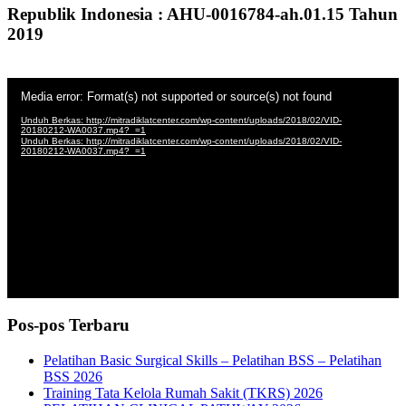
Republik Indonesia : AHU-0016784-ah.01.15 Tahun
2019
Pemutar
Media error: Format(s) not supported or source(s) not found
Video
Unduh Berkas: http://mitradiklatcenter.com/wp-content/uploads/2018/02/VID-
20180212-WA0037.mp4?_=1
Unduh Berkas: http://mitradiklatcenter.com/wp-content/uploads/2018/02/VID-
20180212-WA0037.mp4?_=1
Pos-pos Terbaru
Pelatihan Basic Surgical Skills – Pelatihan BSS – Pelatihan
BSS 2026
Training Tata Kelola Rumah Sakit (TKRS) 2026