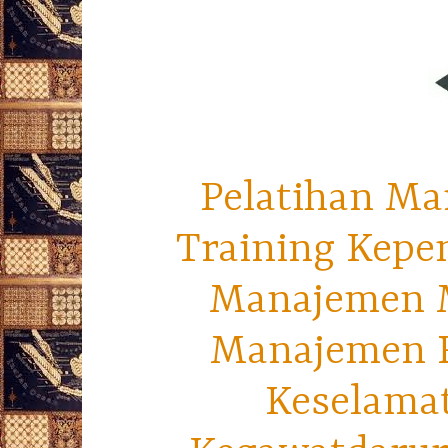
Pelatihan Ma
Training Kepe
Manajemen M
Manajemen R
Keselama