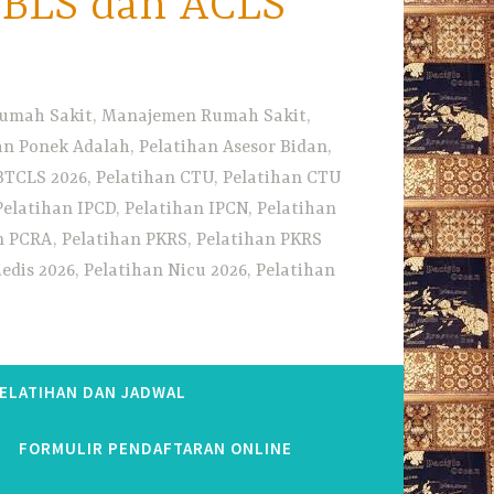
i BLS dan ACLS
 Rumah Sakit, Manajemen Rumah Sakit,
 Ponek Adalah, Pelatihan Asesor Bidan,
BTCLS 2026, Pelatihan CTU, Pelatihan CTU
Pelatihan IPCD, Pelatihan IPCN, Pelatihan
n PCRA, Pelatihan PKRS, Pelatihan PKRS
dis 2026, Pelatihan Nicu 2026, Pelatihan
PELATIHAN DAN JADWAL
FORMULIR PENDAFTARAN ONLINE