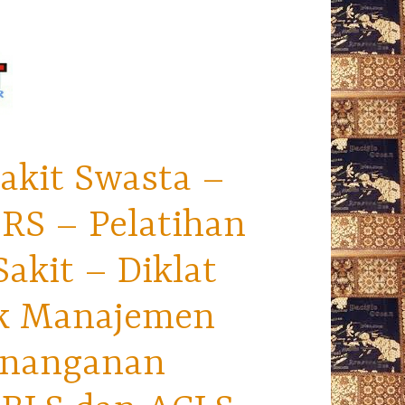
akit Swasta –
RS – Pelatihan
kit – Diklat
ek Manajemen
enanganan