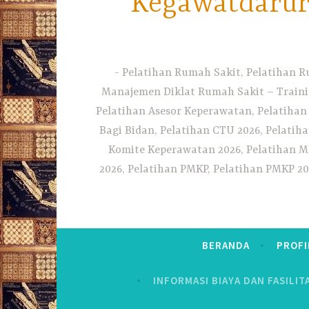
Kegawatdarura
Pelatihan Rumah Sakit, Pelatihan R
Manajemen Diklat Rumah Sakit – Traini
Pelatihan Asesor Keperawatan, Pelatihan
Bagi Bidan, Pelatihan CTU 2026, Pelatiha
Komite Keperawatan 2026, Pelatihan MF
2026, Pelatihan PMKP, Pelatihan PMKP 20
BERANDA
PROFI
INFORMASI BIAYA DAN FASILIT