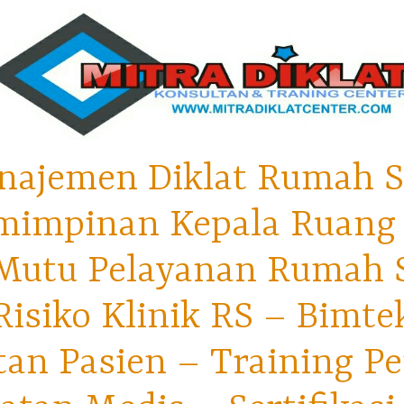
najemen Diklat Rumah S
mimpinan Kepala Ruang 
utu Pelayanan Rumah Sa
isiko Klinik RS – Bimt
tan Pasien – Training P