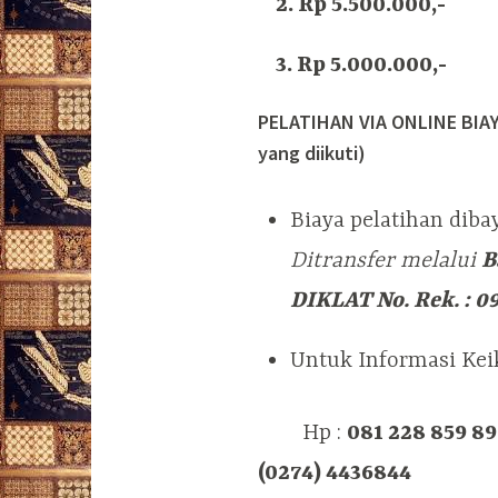
2. Rp 5.500.000,-
3. Rp 5.000.000,-
PELATIHAN VIA ONLINE BIAYA
yang diikuti)
Biaya pelatihan dibay
Ditransfer melalui
B
DIKLAT No. Rek. : 0
Untuk Informasi Ke
Hp :
081 228 859 8
(0274) 4436844