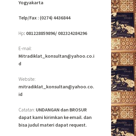
Yogyakarta
Telp/Fax : (0274) 4436844
Hp
: 081228859896/ 082324284296
E-mail:
Mitradiklat_konsultan@yahoo.co.i
d
Website:
mitradiklat_konsultan@yahoo.co.
id
Catatan:
UNDANGAN dan BROSUR
dapat kami kirimkan ke email. dan
bisa judul materi dapat request.