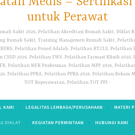
tan Medis – Sertifikas
untuk Perawat
umah Sakit 2026, Pelatihan Akreditasi Rumah Sakit, Diklat
ng Rumah Sakit, Training Manajemen Rumah Sakit, Pelatihan
 BDRS, Pelatihan Poned Adalah, Pelatihan BTCLS, Pelatihan 
n CSSD 2026, Pelatihan EWS, Pelatihan Farmasi Klinik 2026, 
K, Pelatihan MFK Puskesmas, Pelatihan MPP 2026, Pelatiha
26, Pelatihan PPRA, Pelatihan PPRA 2026, Pelatihan Rekam Me
TOT Keperawatan, Pelatihan TOT PPI
L KAMI
LEGALITAS LEMBAGA/PERUSAHAAN
MATERI 
AS DIKLAT
KEGIATAN PERMINTAAN
HUBUNGI KAMI