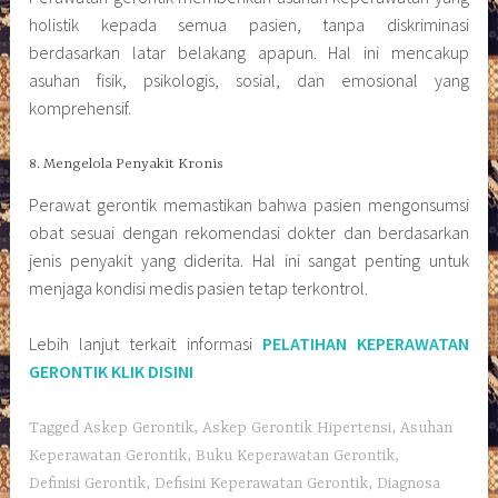
holistik kepada semua pasien, tanpa diskriminasi
berdasarkan latar belakang apapun. Hal ini mencakup
asuhan fisik, psikologis, sosial, dan emosional yang
komprehensif.
8. Mengelola Penyakit Kronis
Perawat gerontik memastikan bahwa pasien mengonsumsi
obat sesuai dengan rekomendasi dokter dan berdasarkan
jenis penyakit yang diderita. Hal ini sangat penting untuk
menjaga kondisi medis pasien tetap terkontrol.
Lebih lanjut terkait informasi
PELATIHAN KEPERAWATAN
GERONTIK KLIK DISINI
Tagged
Askep Gerontik
,
Askep Gerontik Hipertensi
,
Asuhan
Keperawatan Gerontik
,
Buku Keperawatan Gerontik
,
Definisi Gerontik
,
Defisini Keperawatan Gerontik
,
Diagnosa