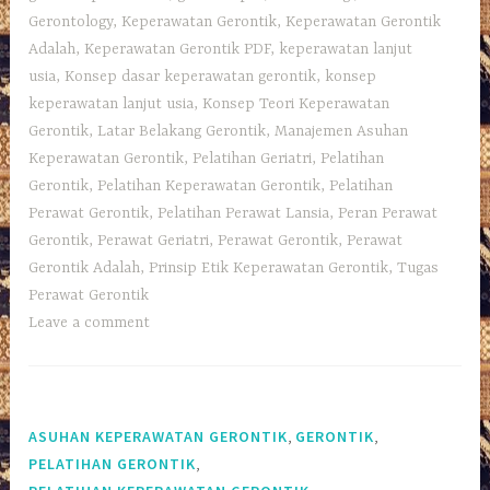
Gerontology
,
Keperawatan Gerontik
,
Keperawatan Gerontik
Adalah
,
Keperawatan Gerontik PDF
,
keperawatan lanjut
usia
,
Konsep dasar keperawatan gerontik
,
konsep
keperawatan lanjut usia
,
Konsep Teori Keperawatan
Gerontik
,
Latar Belakang Gerontik
,
Manajemen Asuhan
Keperawatan Gerontik
,
Pelatihan Geriatri
,
Pelatihan
Gerontik
,
Pelatihan Keperawatan Gerontik
,
Pelatihan
Perawat Gerontik
,
Pelatihan Perawat Lansia
,
Peran Perawat
Gerontik
,
Perawat Geriatri
,
Perawat Gerontik
,
Perawat
Gerontik Adalah
,
Prinsip Etik Keperawatan Gerontik
,
Tugas
Perawat Gerontik
Leave a comment
,
,
ASUHAN KEPERAWATAN GERONTIK
GERONTIK
,
PELATIHAN GERONTIK
,