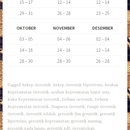
15 – 17
12 – 14
12 – 14
29 – 31
26 – 28
23 – 25
OKTOBER
NOVEMBER
DESEMBER
03 – 05
04 – 06
02 – 04
14 – 16
14 – 16
12 – 14
28 – 30
28 – 30
26 – 28
Tagged
Askep Gerontik
,
Askep Gerontik Hipertensi
,
Asuhan
Keperawatan Gerontik
,
asuhan keperawatan lanjut usia
,
Buku Keperawatan Gerontik
,
Definisi Gerontik
,
Defisini
Keperawatan Gerontik
,
Diagnosa Gerontik
,
Fungsi Gerontik
,
Gerontik
,
Gerontik Adalah
,
gerontik dan geriatrik
,
gerontik
hipertensi
,
gerontik keperawatan
,
gerontik nursing
,
gerontik pada lansia
,
gerontik pdf
,
Gerontologi
,