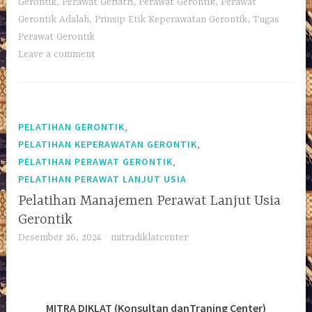
Gerontik
,
Perawat Geriatri
,
Perawat Gerontik
,
Perawat
Gerontik Adalah
,
Prinsip Etik Keperawatan Gerontik
,
Tugas
Perawat Gerontik
Leave a comment
,
PELATIHAN GERONTIK
,
PELATIHAN KEPERAWATAN GERONTIK
,
PELATIHAN PERAWAT GERONTIK
PELATIHAN PERAWAT LANJUT USIA
Pelatihan Manajemen Perawat Lanjut Usia
Gerontik
Desember 26, 2024
mitradiklatcenter
MITRA DIKLAT (Konsultan danTraning Center)