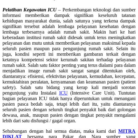
Pelatihan Kegawatan ICU
– Perkembangan teknologi dan sumber
informasi memberikan dampak signifikan keseluruh tatanan
kehidupan masyarakat dunia, salah satunya yang terkena dampak
signifikan tersebut adalah lembaga pelayanan kesehatan dengan
lembaga terbesarnya adalah rumah sakit. Makin hari ke hari
keberadaan institusi rumah sakit didesak untuk terus meningkatkan
pelayanan dan mutu untuk memberikan pelayanan maksimal kepada
seluruh pasien maupun para pengunjung rumah sakit. Selain itu
juga, kondisi seperti ini memberikan gambaran terkait dengan
ketatnya kompetensi sektor kerumah sakitan terhadap pelayanan
rumah sakit. Salah satu faktor penting yang terus dialami para dalam
menjadikan image rumah sakit sangat sangat ditentukan oleh,
diantaranya: efisiensi, efektivitas pelayanan, kemudahan, kecepatan,
kemuktahiran peralatan, kenyamanan dan keamanan pasien (patient
safety). Salah satu bidang yang kerap kali menjadi sorotan
pengunjung yaitu Instalasi
ICU
(Intensive Care Unit). Tuntutan
bagian pelayanan ICU tidak hanya diperuntukan untuk menangani
pasien pasca bedah saja, tetapi lebih dari itu, yaitu diantaranya
seluruh pasien dengan seluruh tingkat penyakit baik dari golongan
dewasa, anak, maupun pasien dengan tingkat penyakit mengalami
lebih dari satu disfungsi / gagal organ.
Sehubungan dengan hal semua diatas, maka kami dari
MITRA
DIKLAT
bersama para Pakar dan Nara sumber yang