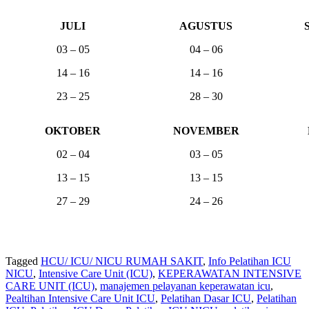
JULI
AGUSTUS
03 – 05
04 – 06
14 – 16
14 – 16
23 – 25
28 – 30
OKTOBER
NOVEMBER
02 – 04
03 – 05
13 – 15
13 – 15
27 – 29
24 – 26
Tagged
HCU/ ICU/ NICU RUMAH SAKIT
,
Info Pelatihan ICU
NICU
,
Intensive Care Unit (ICU)
,
KEPERAWATAN INTENSIVE
CARE UNIT (ICU)
,
manajemen pelayanan keperawatan icu
,
Pealtihan Intensive Care Unit ICU
,
Pelatihan Dasar ICU
,
Pelatihan