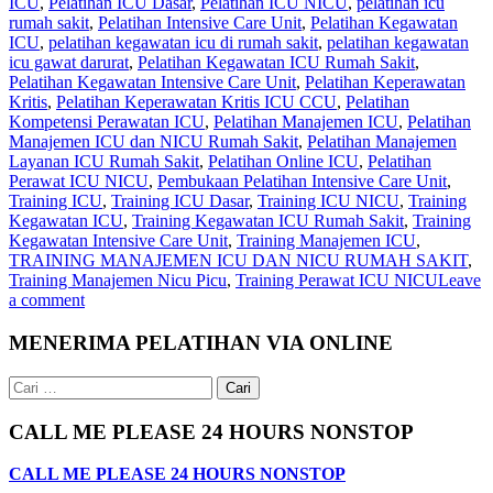
ICU
,
Pelatihan ICU Dasar
,
Pelatihan ICU NICU
,
pelatihan icu
rumah sakit
,
Pelatihan Intensive Care Unit
,
Pelatihan Kegawatan
ICU
,
pelatihan kegawatan icu di rumah sakit
,
pelatihan kegawatan
icu gawat darurat
,
Pelatihan Kegawatan ICU Rumah Sakit
,
Pelatihan Kegawatan Intensive Care Unit
,
Pelatihan Keperawatan
Kritis
,
Pelatihan Keperawatan Kritis ICU CCU
,
Pelatihan
Kompetensi Perawatan ICU
,
Pelatihan Manajemen ICU
,
Pelatihan
Manajemen ICU dan NICU Rumah Sakit
,
Pelatihan Manajemen
Layanan ICU Rumah Sakit
,
Pelatihan Online ICU
,
Pelatihan
Perawat ICU NICU
,
Pembukaan Pelatihan Intensive Care Unit
,
Training ICU
,
Training ICU Dasar
,
Training ICU NICU
,
Training
Kegawatan ICU
,
Training Kegawatan ICU Rumah Sakit
,
Training
Kegawatan Intensive Care Unit
,
Training Manajemen ICU
,
TRAINING MANAJEMEN ICU DAN NICU RUMAH SAKIT
,
Training Manajemen Nicu Picu
,
Training Perawat ICU NICU
Leave
a comment
MENERIMA PELATIHAN VIA ONLINE
Cari
untuk:
CALL ME PLEASE 24 HOURS NONSTOP
CALL ME PLEASE 24 HOURS NONSTOP