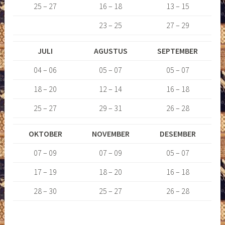
25 – 27
16 – 18
13 – 15
23 – 25
27 – 29
JULI
AGUSTUS
SEPTEMBER
04 – 06
05 – 07
05 – 07
18 – 20
12 – 14
16 – 18
25 – 27
29 – 31
26 – 28
OKTOBER
NOVEMBER
DESEMBER
07 – 09
07 – 09
05 – 07
17 – 19
18 – 20
16 – 18
28 – 30
25 – 27
26 – 28