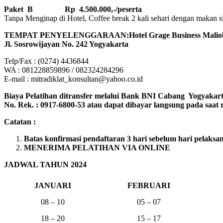
Paket B
Rp 4.500.000,-/peserta
Tanpa Menginap di Hotel, Coffee break 2 kali sehari dengan makan sian
TEMPAT PENYELENGGARAAN:Hotel Grage Business Maliobo
Jl. Sosrowijayan No. 242 Yogyakarta
Telp/Fax : (0274) 4436844
WA : 081228859896 / 082324284296
E-mail : mitradiklat_konsultan@yahoo.co.id
Biaya Pelatihan ditransfer melalui Bank BNI Cabang Yogyak
No. Rek. : 0917-6800-53 atau dapat dibayar langsung pada saat re
Catatan :
Batas konfirmasi pendaftaran 3 hari sebelum hari pelaksa
MENERIMA PELATIHAN VIA ONLINE
JADWAL TAHUN 2024
JANUARI
FEBRUARI
08 – 10
05 – 07
18 – 20
15 – 17