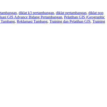
rtambangan
,
diklat k3 pertambangan
,
diklat pertambangan
,
diklat pop
likasi GIS Advance Bidang Pertambangan
,
Pelatihan GIS (Geographic
a Tambang
,
Reklamasi Tambang
,
Training dan Pelatihan GIS
,
Training