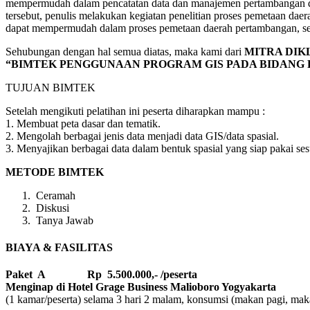
mempermudah dalam pencatatan data dan manajemen pertambangan di 
tersebut, penulis melakukan kegiatan penelitian proses pemetaan da
dapat mempermudah dalam proses pemetaan daerah pertambangan, s
Sehubungan dengan hal semua diatas, maka kami dari
MITRA DIK
“BIMTEK PENGGUNAAN PROGRAM GIS PADA BIDANG
TUJUAN BIMTEK
Setelah mengikuti pelatihan ini peserta diharapkan mampu :
1. Membuat peta dasar dan tematik.
2. Mengolah berbagai jenis data menjadi data GIS/data spasial.
3. Menyajikan berbagai data dalam bentuk spasial yang siap pakai se
METODE BIMTEK
Ceramah
Diskusi
Tanya Jawab
BIAYA & FASILITAS
Paket A Rp 5.500.000,- /peserta
Menginap di Hotel Grage Business Malioboro Yogyakarta
(1 kamar/peserta) selama 3 hari 2 malam, konsumsi (makan pagi, makan