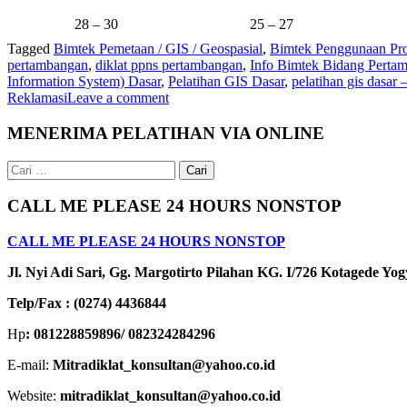
28 – 30
25 – 27
Tagged
Bimtek Pemetaan / GIS / Geospasial
,
Bimtek Penggunaan Pr
pertambangan
,
diklat ppns pertambangan
,
Info Bimtek Bidang Perta
Information System) Dasar
,
Pelatihan GIS Dasar
,
pelatihan gis dasar 
Reklamasi
Leave a comment
MENERIMA PELATIHAN VIA ONLINE
Cari
untuk:
CALL ME PLEASE 24 HOURS NONSTOP
CALL ME PLEASE 24 HOURS NONSTOP
Jl. Nyi Adi Sari, Gg. Margotirto Pilahan KG. I/726 Kotagede Yo
Telp/Fax : (0274) 4436844
Hp
: 081228859896/ 082324284296
E-mail:
Mitradiklat_konsultan@yahoo.co.id
Website:
mitradiklat_konsultan@yahoo.co.id