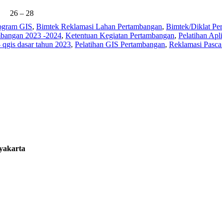
26 – 28
ogram GIS
,
Bimtek Reklamasi Lahan Pertambangan
,
Bimtek/Diklat Pe
mbangan 2023 -2024
,
Ketentuan Kegiatan Pertambangan
,
Pelatihan Ap
– qgis dasar tahun 2023
,
Pelatihan GIS Pertambangan
,
Reklamasi Pasc
gyakarta