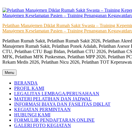
Skip
to
content
Pelatihan Manajemen Diklat Rumah Sakit Swasta – Training Kepem
Manajemen Keselamatan Pasien – Training Penanganan Kegawatdaru
Pelatihan Rumah Sakit, Pelatihan Rumah Sakit 2026, Pelatihan Akr
Manajemen Rumah Sakit, Pelatihan Ponek Adalah, Pelatihan Asesor 
CTU, Pelatihan CTU Bagi Bidan, Pelatihan CTU 2026, Pelatihan CSS
MFK, Pelatihan MFK Puskesmas, Pelatihan MPP 2026, Pelatihan PC
Rekam Medis 2026, Pelatihan Nicu 2026, Pelatihan TOT Keperawat
Menu
BERANDA
PROFIL KAMI
LEGALITAS LEMBAGA/PERUSAHAAN
MATERI PELATIHAN DAN JADWAL
INFORMASI BIAYA DAN FASILITAS DIKLAT
KEGIATAN PERMINTAAN
HUBUNGI KAMI
FORMULIR PENDAFTARAN ONLINE
GALERI FOTO KEGIATAN