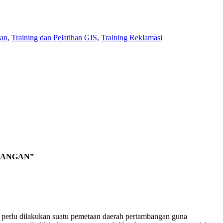
gan
,
Training dan Pelatihan GIS
,
Training Reklamasi
BANGAN”
a perlu dilakukan suatu pemetaan daerah pertambangan guna