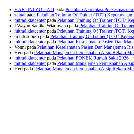
HARTINI YULIATI
pada
Pelatihan Akreditasi Puskesmas da
zainal
pada
Pelatihan Training Of Trainer (TOT) Keperawatan
mitradiklatcenter
pada
Pelatihan Training Of Trainer (TOT) K
I Wayan Santika Wiadnyana
pada
Pelatihan Training Of Trai
mitradiklatcenter
pada
Pelatihan Training Of Trainer (TOT) K
ni luh subudi
pada
Pelatihan Training Of Trainer (TOT) Keper
mitradiklatcenter
pada
Pelatihan Keselamatan Pasien Dan Man
Vonni
pada
Pelatihan Keselamatan Pasien Dan Manajemen Ris
Heri
pada
Pelatihan Manajemen Pemusnahan Arsip Rekam Me
mitradiklatcenter
pada
Pelatihan PONEK Rumah Sakit 2026
mitradiklatcenter
pada
Pelatihan Manajemen Pemusnahan Arsi
Heri
pada
Pelatihan Manajemen Pemusnahan Arsip Rekam Me