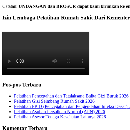
Catatan:
UNDANGAN dan BROSUR dapat kami kirimkan ke email. 
Izin Lembaga Pelatihan Rumah Sakit Dari Kemente
Pos-pos Terbaru
Pelatihan Pencegahan dan Tatalaksana Balita Gizi Buruk 2026
Pelatihan Gizi Seimbang Rumah Sakit 2026
Pelatihan PPID (Pencegahan dan Pengendalian Infeksi Dasar) 
Pelatihan Asuhan Persalinan Normal (APN) 2026
Pelatihan Asesor Tenaga Kesehatan Lainnya 2026
Komentar Terbaru