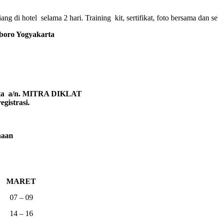
g di hotel selama 2 hari. Training kit, sertifikat, foto bersama dan se
ro Yogyakarta
arta a/n. MITRA DIKLAT
gistrasi.
naan
MARET
07 – 09
14 – 16