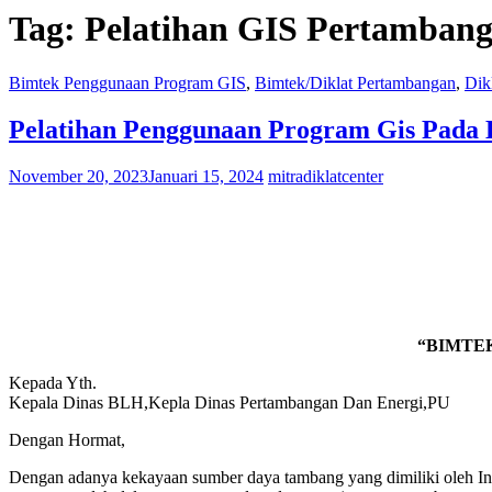
Tag:
Pelatihan GIS Pertamban
Bimtek Penggunaan Program GIS
,
Bimtek/Diklat Pertambangan
,
Dik
Pelatihan Penggunaan Program Gis Pada
November 20, 2023
Januari 15, 2024
mitradiklatcenter
“BIMTE
Kepada Yth.
Kepala Dinas BLH,Kepla Dinas Pertambangan Dan Energi,PU
Dengan Hormat,
Dengan adanya kekayaan sumber daya tambang yang dimiliki oleh Indo