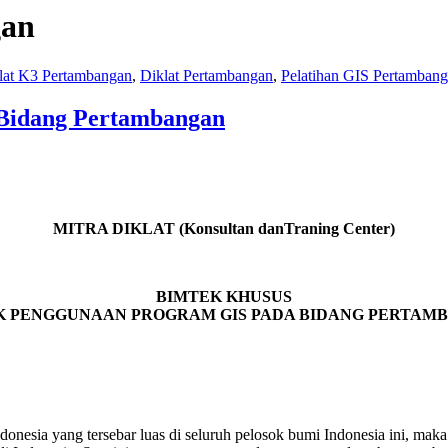
gan
lat K3 Pertambangan
,
Diklat Pertambangan
,
Pelatihan GIS Pertamban
 Bidang Pertambangan
MITRA DIKLAT (Konsultan danTraning Center)
BIMTEK KHUSUS
K PENGGUNAAN PROGRAM GIS PADA BIDANG PERTAM
nesia yang tersebar luas di seluruh pelosok bumi Indonesia ini, mak