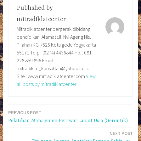
Published by
mitradiklatcenter
Mitradiklatcenter bergerak dibidang
pendidikan. Alamat :Jl. Nyi Ageng Nis,
Pilahan KG I/626 Kota gede Yogyakarta
55171 Telp : (0274) 4436844 Hp. : 081
228 859 896 Email :
mitradiklat_konsultan@yahoo.co.id
Site : www.mitradiklatcenter.com
View
all posts by mitradiklatcenter
PREVIOUS POST
Navigasi
Pelatihan Manajemen Perawat Lanjut Usia (Gerontik)
pos
NEXT POST