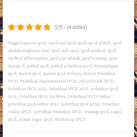
5/5 - (4 votes)
Tagged
apa itu ipcd
,
epcd and ipcd
,
ipcd
,
ipcd adalah
,
ipcd
adalah singkatan dari
,
ipcd and epcd
,
ipcd medical
,
ipcd
medical abbreviation
,
ipcd ppi adalah
,
ipcd training
,
ipcn
dan ipcd
,
jadwal ipcd
,
jadwal pelatihan ipcd
,
kepanjangan
ipcd
,
materi ipcd
,
materi ipcd terbaru
,
Materi Pelatihan
IPCD
,
Pelatihan Implementasi IPCD
,
PELATIHAN IPCD
,
Pelatihan IPCD 2022
,
Pelatihan IPCD 2023
,
pelatihan ipcd
2024
,
Pelatihan IPCD Archives
,
Pelatihan IPCD Online
,
pelatihan ipcd online 2023
,
pelatihan ipcd persi
,
Pelatihan
Online IPCD
,
Sertifikat Pelatihan IPCD
,
training ipcd
,
tugas
ipcd
,
uraian tugas ipcd
,
Workshop IPCD