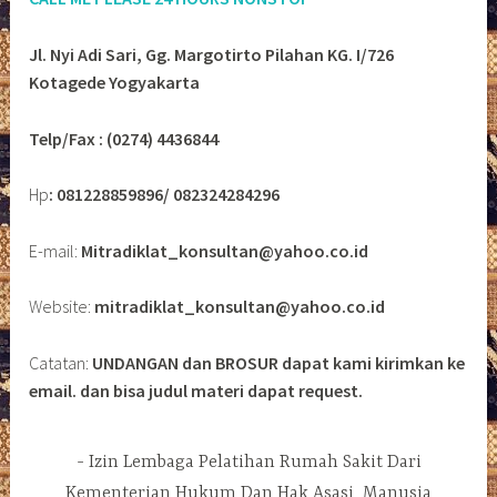
Jl. Nyi Adi Sari, Gg. Margotirto Pilahan KG. I/726
Kotagede Yogyakarta
Telp/Fax : (0274) 4436844
Hp
: 081228859896/ 082324284296
E-mail:
Mitradiklat_konsultan@yahoo.co.id
Website:
mitradiklat_konsultan@yahoo.co.id
Catatan:
UNDANGAN dan BROSUR dapat kami kirimkan ke
email. dan bisa judul materi dapat request.
Izin Lembaga Pelatihan Rumah Sakit Dari
Kementerian Hukum Dan Hak Asasi Manusia