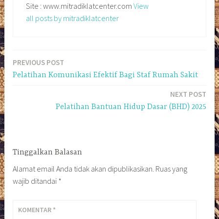
Site : www.mitradiklatcenter.com
View
all posts by mitradiklatcenter
PREVIOUS POST
Navigasi
Pelatihan Komunikasi Efektif Bagi Staf Rumah Sakit
pos
NEXT POST
Pelatihan Bantuan Hidup Dasar (BHD) 2025
Tinggalkan Balasan
Alamat email Anda tidak akan dipublikasikan.
Ruas yang
wajib ditandai
*
KOMENTAR
*