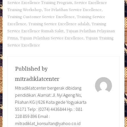
Service Excellence Training Program
,
Service Excellence
Training Workshop
,
Tor Pelatihan Service Excellence
,
Training Customer Service Excellence
,
Training Service
Excellence
,
Training Service Excellence adalah
,
Training
Service Excellence Rumah Sakit
,
Tujuan Pelatihan Pelayanan
Prima
,
Tujuan Pelatihan Service Excellence
,
Tujuan Training
Service Excellence
Published by
mitradiklatcenter
Mitradiklatcenter bergerak dibidang
pendidikan. Alamat :Jl. Nyi Ageng Nis,
Pilahan KG I/626 Kota gede Yogyakarta
55171 Telp : (0274) 4436844 Hp. : 081
228 859 896 Email :
mitradiklat_konsultan@yahoo.co.id