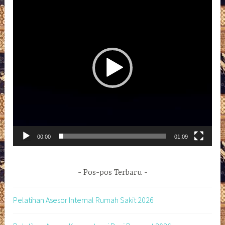
Video
00:00
01:09
Pos-pos Terbaru
Pelatihan Asesor Internal Rumah Sakit 2026