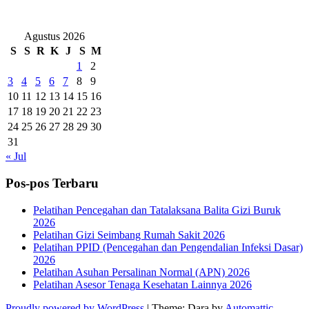
Agustus 2026
S
S
R
K
J
S
M
1
2
3
4
5
6
7
8
9
10
11
12
13
14
15
16
17
18
19
20
21
22
23
24
25
26
27
28
29
30
31
« Jul
Pos-pos Terbaru
Pelatihan Pencegahan dan Tatalaksana Balita Gizi Buruk
2026
Pelatihan Gizi Seimbang Rumah Sakit 2026
Pelatihan PPID (Pencegahan dan Pengendalian Infeksi Dasar)
2026
Pelatihan Asuhan Persalinan Normal (APN) 2026
Pelatihan Asesor Tenaga Kesehatan Lainnya 2026
Proudly powered by WordPress
|
Theme: Dara by
Automattic
.