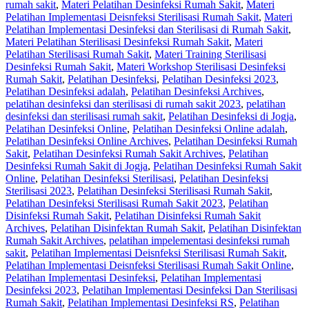
rumah sakit
,
Materi Pelatihan Desinfeksi Rumah Sakit
,
Materi
Pelatihan Implementasi Deisnfeksi Sterilisasi Rumah Sakit
,
Materi
Pelatihan Implementasi Desinfeksi dan Sterilisasi di Rumah Sakit
,
Materi Pelatihan Sterilisasi Desinfeksi Rumah Sakit
,
Materi
Pelatihan Sterilisasi Rumah Sakit
,
Materi Training Sterilisasi
Desinfeksi Rumah Sakit
,
Materi Workshop Sterilisasi Desinfeksi
Rumah Sakit
,
Pelatihan Desinfeksi
,
Pelatihan Desinfeksi 2023
,
Pelatihan Desinfeksi adalah
,
Pelatihan Desinfeksi Archives
,
pelatihan desinfeksi dan sterilisasi di rumah sakit 2023
,
pelatihan
desinfeksi dan sterilisasi rumah sakit
,
Pelatihan Desinfeksi di Jogja
,
Pelatihan Desinfeksi Online
,
Pelatihan Desinfeksi Online adalah
,
Pelatihan Desinfeksi Online Archives
,
Pelatihan Desinfeksi Rumah
Sakit
,
Pelatihan Desinfeksi Rumah Sakit Archives
,
Pelatihan
Desinfeksi Rumah Sakit di Jogja
,
Pelatihan Desinfeksi Rumah Sakit
Online
,
Pelatihan Desinfeksi Sterilisasi
,
Pelatihan Desinfeksi
Sterilisasi 2023
,
Pelatihan Desinfeksi Sterilisasi Rumah Sakit
,
Pelatihan Desinfeksi Sterilisasi Rumah Sakit 2023
,
Pelatihan
Disinfeksi Rumah Sakit
,
Pelatihan Disinfeksi Rumah Sakit
Archives
,
Pelatihan Disinfektan Rumah Sakit
,
Pelatihan Disinfektan
Rumah Sakit Archives
,
pelatihan impelementasi desinfeksi rumah
sakit
,
Pelatihan Implementasi Deisnfeksi Sterilisasi Rumah Sakit
,
Pelatihan Implementasi Deisnfeksi Sterilisasi Rumah Sakit Online
,
Pelatihan Implementasi Desinfeksi
,
Pelatihan Implementasi
Desinfeksi 2023
,
Pelatihan Implementasi Desinfeksi Dan Sterilisasi
Rumah Sakit
,
Pelatihan Implementasi Desinfeksi RS
,
Pelatihan