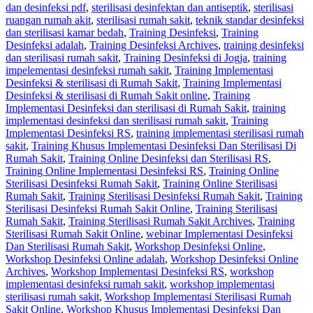
dan desinfeksi pdf
,
sterilisasi desinfektan dan antiseptik
,
sterilisasi
ruangan rumah akit
,
sterilisasi rumah sakit
,
teknik standar desinfeksi
dan sterilisasi kamar bedah
,
Training Desinfeksi
,
Training
Desinfeksi adalah
,
Training Desinfeksi Archives
,
training desinfeksi
dan sterilisasi rumah sakit
,
Training Desinfeksi di Jogja
,
training
impelementasi desinfeksi rumah sakit
,
Training Implementasi
Desinfeksi & sterilisasi di Rumah Sakit
,
Training Implementasi
Desinfeksi & sterilisasi di Rumah Sakit online
,
Training
Implementasi Desinfeksi dan sterilisasi di Rumah Sakit
,
training
implementasi desinfeksi dan sterilisasi rumah sakit
,
Training
Implementasi Desinfeksi RS
,
training implementasi sterilisasi rumah
sakit
,
Training Khusus Implementasi Desinfeksi Dan Sterilisasi Di
Rumah Sakit
,
Training Online Desinfeksi dan Sterilisasi RS
,
Training Online Implementasi Desinfeksi RS
,
Training Online
Sterilisasi Desinfeksi Rumah Sakit
,
Training Online Sterilisasi
Rumah Sakit
,
Training Sterilisasi Desinfeksi Rumah Sakit
,
Training
Sterilisasi Desinfeksi Rumah Sakit Online
,
Training Sterilisasi
Rumah Sakit
,
Training Sterilisasi Rumah Sakit Archives
,
Training
Sterilisasi Rumah Sakit Online
,
webinar Implementasi Desinfeksi
Dan Sterilisasi Rumah Sakit
,
Workshop Desinfeksi Online
,
Workshop Desinfeksi Online adalah
,
Workshop Desinfeksi Online
Archives
,
Workshop Implementasi Desinfeksi RS
,
workshop
implementasi desinfeksi rumah sakit
,
workshop implementasi
sterilisasi rumah sakit
,
Workshop Implementasi Sterilisasi Rumah
Sakit Online
,
Workshop Khusus Implementasi Desinfeksi Dan