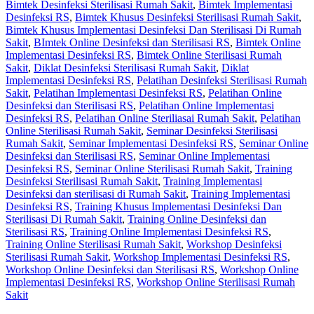
Bimtek Desinfeksi Sterilisasi Rumah Sakit
,
Bimtek Implementasi
Desinfeksi RS
,
Bimtek Khusus Desinfeksi Sterilisasi Rumah Sakit
,
Bimtek Khusus Implementasi Desinfeksi Dan Sterilisasi Di Rumah
Sakit
,
BImtek Online Desinfeksi dan Sterilisasi RS
,
Bimtek Online
Implementasi Desinfeksi RS
,
Bimtek Online Sterilisasi Rumah
Sakit
,
Diklat Desinfeksi Sterilisasi Rumah Sakit
,
Diklat
Implementasi Desinfeksi RS
,
Pelatihan Desinfeksi Sterilisasi Rumah
Sakit
,
Pelatihan Implementasi Desinfeksi RS
,
Pelatihan Online
Desinfeksi dan Sterilisasi RS
,
Pelatihan Online Implementasi
Desinfeksi RS
,
Pelatihan Online Steriliasai Rumah Sakit
,
Pelatihan
Online Sterilisasi Rumah Sakit
,
Seminar Desinfeksi Sterilisasi
Rumah Sakit
,
Seminar Implementasi Desinfeksi RS
,
Seminar Online
Desinfeksi dan Sterilisasi RS
,
Seminar Online Implementasi
Desinfeksi RS
,
Seminar Online Sterilisasi Rumah Sakit
,
Training
Desinfeksi Sterilisasi Rumah Sakit
,
Training Implementasi
Desinfeksi dan sterilisasi di Rumah Sakit
,
Training Implementasi
Desinfeksi RS
,
Training Khusus Implementasi Desinfeksi Dan
Sterilisasi Di Rumah Sakit
,
Training Online Desinfeksi dan
Sterilisasi RS
,
Training Online Implementasi Desinfeksi RS
,
Training Online Sterilisasi Rumah Sakit
,
Workshop Desinfeksi
Sterilisasi Rumah Sakit
,
Workshop Implementasi Desinfeksi RS
,
Workshop Online Desinfeksi dan Sterilisasi RS
,
Workshop Online
Implementasi Desinfeksi RS
,
Workshop Online Sterilisasi Rumah
Sakit