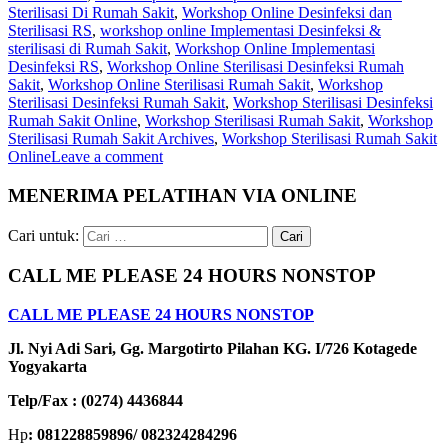
Sterilisasi Di Rumah Sakit
,
Workshop Online Desinfeksi dan
Sterilisasi RS
,
workshop online Implementasi Desinfeksi &
sterilisasi di Rumah Sakit
,
Workshop Online Implementasi
Desinfeksi RS
,
Workshop Online Sterilisasi Desinfeksi Rumah
Sakit
,
Workshop Online Sterilisasi Rumah Sakit
,
Workshop
Sterilisasi Desinfeksi Rumah Sakit
,
Workshop Sterilisasi Desinfeksi
Rumah Sakit Online
,
Workshop Sterilisasi Rumah Sakit
,
Workshop
Sterilisasi Rumah Sakit Archives
,
Workshop Sterilisasi Rumah Sakit
Online
Leave a comment
MENERIMA PELATIHAN VIA ONLINE
Cari untuk:
CALL ME PLEASE 24 HOURS NONSTOP
CALL ME PLEASE 24 HOURS NONSTOP
Jl. Nyi Adi Sari, Gg. Margotirto Pilahan KG. I/726 Kotagede
Yogyakarta
Telp/Fax : (0274) 4436844
Hp
: 081228859896/ 082324284296