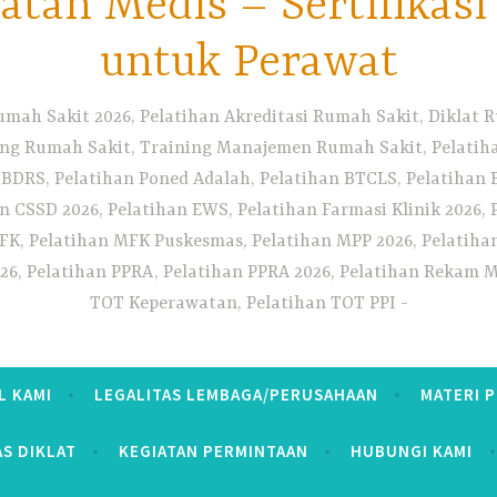
tan Medis – Sertifikas
untuk Perawat
umah Sakit 2026, Pelatihan Akreditasi Rumah Sakit, Diklat
ng Rumah Sakit, Training Manajemen Rumah Sakit, Pelatihan
 BDRS, Pelatihan Poned Adalah, Pelatihan BTCLS, Pelatihan 
n CSSD 2026, Pelatihan EWS, Pelatihan Farmasi Klinik 2026, 
K, Pelatihan MFK Puskesmas, Pelatihan MPP 2026, Pelatiha
26, Pelatihan PPRA, Pelatihan PPRA 2026, Pelatihan Rekam Me
TOT Keperawatan, Pelatihan TOT PPI
L KAMI
LEGALITAS LEMBAGA/PERUSAHAAN
MATERI 
AS DIKLAT
KEGIATAN PERMINTAAN
HUBUNGI KAMI