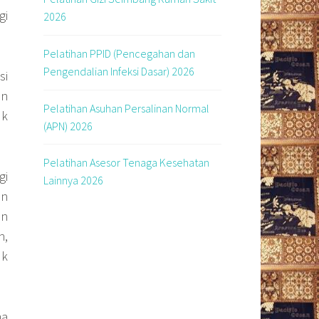
gi
2026
Pelatihan PPID (Pencegahan dan
Pengendalian Infeksi Dasar) 2026
si
an
Pelatihan Asuhan Persalinan Normal
uk
(APN) 2026
Pelatihan Asesor Tenaga Kesehatan
gi
Lainnya 2026
an
an
h,
uk
ma