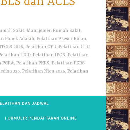
i BLS dan ACLS
 Rumah Sakit, Manajemen Rumah Sakit,
 Ponek Adalah, Pelatihan Asesor Bidan,
BTCLS 2026, Pelatihan CTU, Pelatihan CTU
Pelatihan IPCD, Pelatihan IPCN, Pelatihan
n PCRA, Pelatihan PKRS, Pelatihan PKRS
dis 2026, Pelatihan Nicu 2026, Pelatihan
PELATIHAN DAN JADWAL
FORMULIR PENDAFTARAN ONLINE