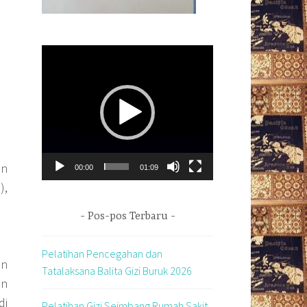
Pemutar
Video
on
00:00
01:09
),
Pos-pos Terbaru
Pelatihan Pencegahan dan
en
Tatalaksana Balita Gizi Buruk 2026
an
di
Pelatihan Gizi Seimbang Rumah Sakit