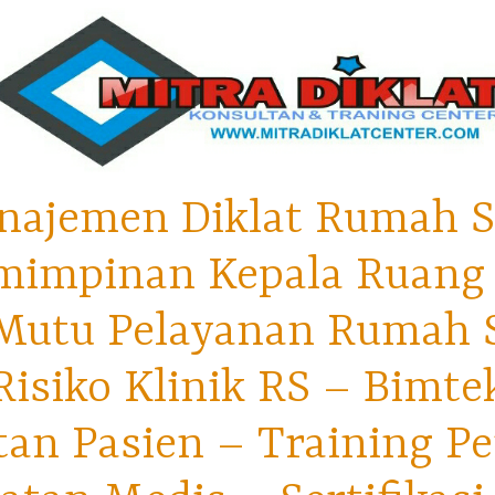
najemen Diklat Rumah S
mimpinan Kepala Ruang 
utu Pelayanan Rumah Sa
isiko Klinik RS – Bimt
tan Pasien – Training P