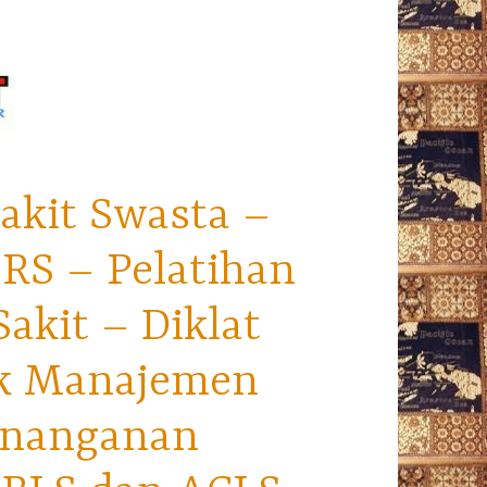
akit Swasta –
RS – Pelatihan
kit – Diklat
ek Manajemen
enanganan