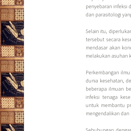
penyebaran infeksi d
dan parasitologi yan
Selain itu, diperlu
tersebut secara kes
mendasar akan kondi
melakukan asuhan k
Perkembangan ilmu 
dunia kesehatan, d
beberapa ilmuan b
infeksi tenaga kes
untuk membantu pro
mengendalikan dan m
Sehubungan dengan