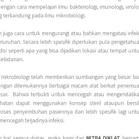
engan cara mempelajari ilmu bakteriologi, imunologi, virolo
g terkandung pada ilmu mikrobiologi.
kan juga cara untuk mengurangi atau bahkan mengatasi infek
eluruhan. Secara lebih spesifik diperlukan pula pengetahu
si seperti apa yang bisa dijadikan lokasi atau tempat unt
ebidanan.
mikrobiologi telah memberikan sumbangan yang besar ba
engan ditemukannya berbagai macam alat berkat penemu
esar. Bahwa terbukti untuk mencegah atau mengendalik
ehatan dapat menggunakan konsep steril ataupun bersi
ses penyembuhan pasiennya dan lebih spesifik lagi unt
encegah terjadinya infeksi.
 hal semua diatas, maka kami dari
MITRA DIKLAT
bersa