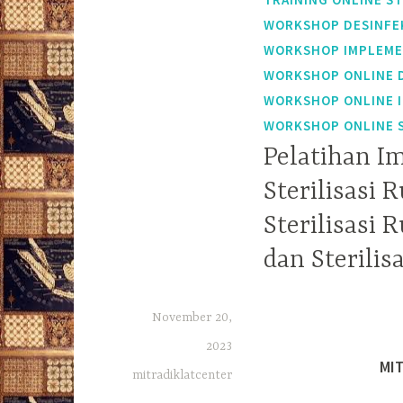
WORKSHOP DESINFEK
WORKSHOP IMPLEMEN
WORKSHOP ONLINE DE
WORKSHOP ONLINE I
WORKSHOP ONLINE S
Pelatihan I
Sterilisasi 
Sterilisasi 
dan Sterilis
November 20,
2023
MIT
mitradiklatcenter