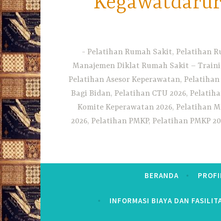
Kegawatdarura
Pelatihan Rumah Sakit, Pelatihan R
Manajemen Diklat Rumah Sakit – Traini
Pelatihan Asesor Keperawatan, Pelatihan
Bagi Bidan, Pelatihan CTU 2026, Pelatiha
Komite Keperawatan 2026, Pelatihan MF
2026, Pelatihan PMKP, Pelatihan PMKP 20
BERANDA
PROFI
INFORMASI BIAYA DAN FASILIT