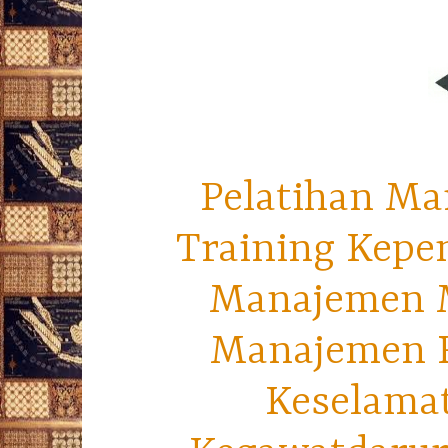
Pelatihan Ma
Training Kepe
Manajemen M
Manajemen R
Keselama