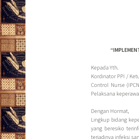
“IMPLEMENT
Kepada Yth.
Kordinator PPI / Ket
Control Nurse (IPCN
Pelaksana keperawa
Dengan Hormat,
Lingkup bidang kep
yang beresiko terin
terjadinya infeksi 