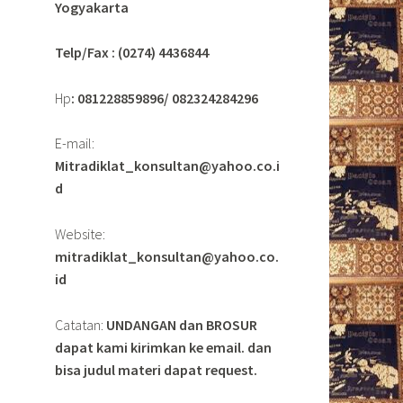
Yogyakarta
Telp/Fax : (0274) 4436844
Hp
: 081228859896/ 082324284296
E-mail:
Mitradiklat_konsultan@yahoo.co.i
d
Website:
mitradiklat_konsultan@yahoo.co.
id
Catatan:
UNDANGAN dan BROSUR
dapat kami kirimkan ke email. dan
bisa judul materi dapat request.