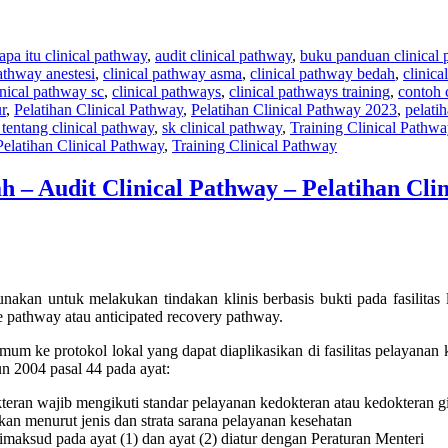
apa itu clinical pathway
,
audit clinical pathway
,
buku panduan clinical
pathway anestesi
,
clinical pathway asma
,
clinical pathway bedah
,
clinic
inical pathway sc
,
clinical pathways
,
clinical pathways training
,
contoh 
ur
,
Pelatihan Clinical Pathway
,
Pelatihan Clinical Pathway 2023
,
pelati
tentang clinical pathway
,
sk clinical pathway
,
Training Clinical Pathw
Pelatihan Clinical Pathway
,
Training Clinical Pathway
h – Audit Clinical Pathway – Pelatihan Cli
nakan untuk melakukan tindakan klinis berbasis bukti pada fasilitas l
are pathway atau anticipated recovery pathway.
um ke protokol lokal yang dapat diaplikasikan di fasilitas pelayanan
n 2004 pasal 44 pada ayat:
teran wajib mengikuti standar pelayanan kedokteran atau kedokteran g
an menurut jenis dan strata sarana pelayanan kesehatan
imaksud pada ayat (1) dan ayat (2) diatur dengan Peraturan Menteri