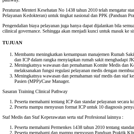
Peraturan Menteri Kesehatan No 1438 tahun 2010 telah mengatur st
Pelayanan Kedokteran) untuk tingkat nasional dan PPK (Panduan Prak
Pengendalian biaya pelayanan juga hanya dapat dijalankan bila semua 
cilinical governance. Sehingga akan menjadi kunci untuk masuk ke 
TUJUAN
Membantu meningkatkan kemampuan manajemen Rumah Sakit 
dan ICP dalam rangka menyiapkan rumah sakit menghadapi JK
Meningkatnya wawasan dan pemahaman Komite Medis dan Kom
melaksanakan fungsi regulasi pelayanan medis dengan membuat 
Meningkatnya wawasan dan pemahaman staf medis dan staf kep
Pasien (MPP)/Case Manager.
Sasaran Training Clinical Pathway
Peserta memahami tentang ICP dan standar pelayanan secara ko
Peserta mampu menyusun format ICP untuk 10 diagnosis penya
Staf Medis dan Staf Keperawatan serta staf Profesional lainnya :
Peserta memahami Permenkes 1438 tahun 2010 tentang standar
Peserta memahami dan mampu menyusun Panduan Praktik Klini