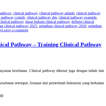
 pathway
,
clinical pathway
,
clinical pathway adalah
,
clinical pathway
al pathway contoh
,
clinical pathway dm
,
clinical pathway example
,
clinical pathway
,
dasar hukum clinical pathway
,
definisi clinical
han clinical pathway 2025
,
pelatihan clinical pathway 2026
,
pelatihan
ay
Leave a comment
nical Pathway – Training Clinical Pathway
ayanan kesehatan. Clinical pathway dikenal juga dengan istilah lain
 kesehatan setempat. Amanat dari pemerintah Indonesia yang berkaitan
igi