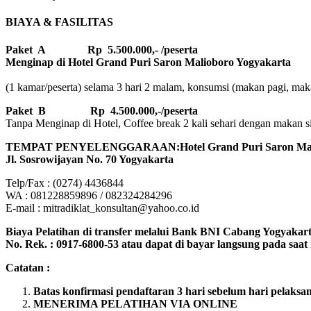
BIAYA & FASILITAS
Paket A Rp 5.500.000,- /peserta
Menginap di Hotel Grand Puri Saron Malioboro Yogyakarta
(1 kamar/peserta) selama 3 hari 2 malam, konsumsi (makan pagi, makan
Paket B
Rp 4.500.000,-/peserta
Tanpa Menginap di Hotel, Coffee break 2 kali sehari dengan makan sian
TEMPAT PENYELENGGARAAN:Hotel Grand Puri Saron Mali
Jl. Sosrowijayan No. 70 Yogyakarta
Telp/Fax : (0274) 4436844
WA : 081228859896 / 082324284296
E-mail : mitradiklat_konsultan@yahoo.co.id
Biaya Pelatihan di transfer melalui Bank BNI Cabang Yogyakarta
No. Rek. : 0917-6800-53 atau dapat di bayar langsung pada saat r
Catatan :
Batas konfirmasi pendaftaran 3 hari sebelum hari pelaksa
MENERIMA PELATIHAN VIA ONLINE