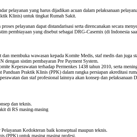
andar pelayanan yang harus dijadikan acuan dalam pelaksanaan pelay
tik Klinis) untuk tingkat Rumah Sakit.
proses pelayanan dapat distandarisasi serta direncanakan secara menye
sistim pembiayaan yang disebut sebagai DRG-Casemix (di Indonesia sa
dan membuka wawasan kepada Komite Medis, staf medis dan juga 
N dengan sistim pembayaran Pre Payment System.
ite Keperawatan terhadap Permenkes 1438 tahun 2010, serta meni
Panduan Praktik Klinis (PPK) dalam rangka persiapan akreditasi ruma
erawatan dan staf profesional lainnya akan konsep dan pelaksanaan
nsep dan teknis.
kit di RS masing-masing
 Pelayanan Kedokteran baik konseptual maupun teknis.
s (PPK) untuk masing masing profesi.