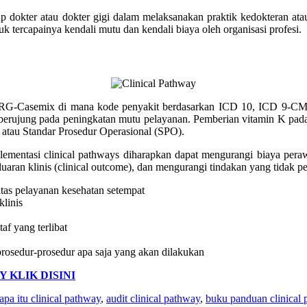
p dokter atau dokter gigi dalam melaksanakan praktik kedokteran ata
uk tercapainya kendali mutu dan kendali biaya oleh organisasi profesi.
G-Casemix di mana kode penyakit berdasarkan ICD 10, ICD 9-CM da
a berujung pada peningkatan mutu pelayanan. Pemberian vitamin K pada
atau Standar Prosedur Operasional (SPO).
lementasi clinical pathways diharapkan dapat mengurangi biaya perawa
uaran klinis (clinical outcome), dan mengurangi tindakan yang tidak pe
itas pelayanan kesehatan setempat
linis
f yang terlibat
prosedur-prosedur apa saja yang akan dilakukan
 KLIK DISINI
apa itu clinical pathway
,
audit clinical pathway
,
buku panduan clinical