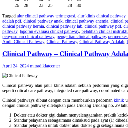
26 – 28
23 – 25
28 – 30
Tagged
alur clinical pathway terintegrasi
,
alur klinis clinical pathway
,
adalah pdf
,
clinical pathway anak
,
clinical pathway anemia
,
clinical 
clinical pathway hernia
,
clinical pathway lab
,
clinical pathway pdf
,
cl
pathway
,
laporan evaluasi clinical pathway
,
pelatihan clinical instrukt
penyusunan clinical pathway
,
pengertian clinical pathway
,
permenkes 
Audit Clinical Pathway
,
Clinical Pathway
,
Clinical Pathway Adalah
,
Clinical Pathway – Clinical Pathway Adala
April 24, 2024
mitradiklatcenter
Clinical pathway atau jalur klinis adalah sebuah pedoman yang digu
seperti critical care pathway, integrated care pathway, coordinated c
Clinical pathways dibuat dengan cara membaurkan pedoman
klinik
um
dengan clinical pathway ditetapkan pada Undang-Undang no. 29 tahu
Dokter atau dokter gigi dalam menyelenggarakan praktik kedok
Standar pelayanan sebagaimana dimaksud pada ayat (1) dibedak
Standar pelayanan untuk dokter atau dokter gigi sebagaimana d