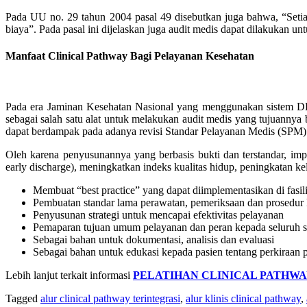
Pada UU no. 29 tahun 2004 pasal 49 disebutkan juga bahwa, “Setia
biaya”. Pada pasal ini dijelaskan juga audit medis dapat dilakukan unt
Manfaat Clinical Pathway Bagi Pelayanan Kesehatan
Pada era Jaminan Kesehatan Nasional yang menggunakan sistem DR
sebagai salah satu alat untuk melakukan audit medis yang tujuanny
dapat berdampak pada adanya revisi Standar Pelayanan Medis (SPM) 
Oleh karena penyusunannya yang berbasis bukti dan terstandar, imp
early discharge), meningkatkan indeks kualitas hidup, peningkatan kel
Membuat “best practice” yang dapat diimplementasikan di fasil
Pembuatan standar lama perawatan, pemeriksaan dan prosedur k
Penyusunan strategi untuk mencapai efektivitas pelayanan
Pemaparan tujuan umum pelayanan dan peran kepada seluruh sta
Sebagai bahan untuk dokumentasi, analisis dan evaluasi
Sebagai bahan untuk edukasi kepada pasien tentang perkiraan 
Lebih lanjut terkait informasi
PELATIHAN CLINICAL PATHWAY
Tagged
alur clinical pathway terintegrasi
,
alur klinis clinical pathway
,