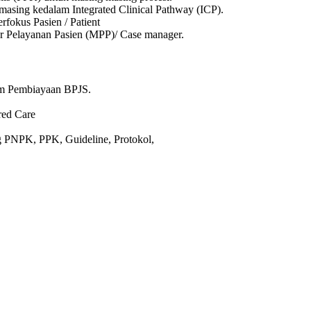
sing kedalam Integrated Clinical Pathway (ICP).
fokus Pasien / Patient
 Pelayanan Pasien (MPP)/ Case manager.
em Pembiayaan BPJS.
red Care
 PNPK, PPK, Guideline, Protokol,