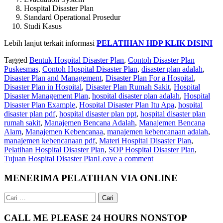
Hospital Disaster Plan
Standard Operational Prosedur
Studi Kasus
Lebih lanjut terkait informasi
PELATIHAN HDP KLIK DISINI
Tagged
Bentuk Hospital Disaster Plan
,
Contoh Disaster Plan
Puskesmas
,
Contoh Hospital Disaster Plan
,
disaster plan adalah
,
Disaster Plan and Management
,
Disaster Plan For a Hospital
,
Disaster Plan in Hospital
,
Disaster Plan Rumah Sakit
,
Hospital
Disaster Management Plan
,
hospital disaster plan adalah
,
Hospital
Disaster Plan Example
,
Hospital Disaster Plan Itu Apa
,
hospital
disaster plan pdf
,
hospital disaster plan ppt
,
hospital disaster plan
rumah sakit
,
Manajemen Bencana Adalah
,
Manajemen Bencana
Alam
,
Manajemen Kebencanaa
,
manajemen kebencanaan adalah
,
manajemen kebencanaan pdf
,
Materi Hospital Disaster Plan
,
Pelatihan Hospital Disaster Plan
,
SOP Hospital Disaster Plan
,
Tujuan Hospital Disaster Plan
Leave a comment
MENERIMA PELATIHAN VIA ONLINE
Cari
untuk:
CALL ME PLEASE 24 HOURS NONSTOP