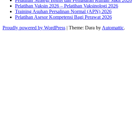
Pelatihan Strategi Bisnis dan Pemasaran Rumah Sakit 2026
Pelatihan Vaksin 2026 – Pelatihan Vaksinologi 2026
Training Asuhan Persalinan Normal (APN) 2026
Pelatihan Asesor Kompetensi Bagi Perawat 2026
Proudly powered by WordPress
|
Theme: Dara by
Automattic
.