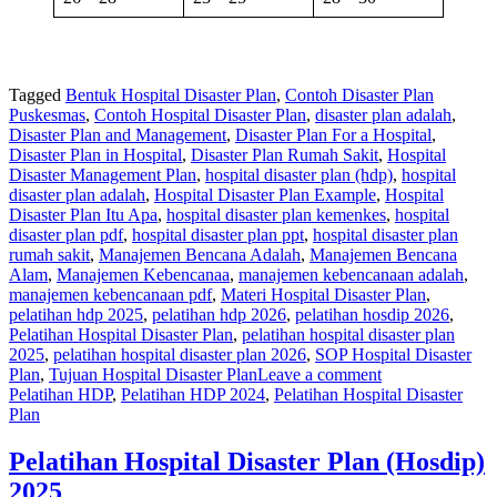
Tagged
Bentuk Hospital Disaster Plan
,
Contoh Disaster Plan
Puskesmas
,
Contoh Hospital Disaster Plan
,
disaster plan adalah
,
Disaster Plan and Management
,
Disaster Plan For a Hospital
,
Disaster Plan in Hospital
,
Disaster Plan Rumah Sakit
,
Hospital
Disaster Management Plan
,
hospital disaster plan (hdp)
,
hospital
disaster plan adalah
,
Hospital Disaster Plan Example
,
Hospital
Disaster Plan Itu Apa
,
hospital disaster plan kemenkes
,
hospital
disaster plan pdf
,
hospital disaster plan ppt
,
hospital disaster plan
rumah sakit
,
Manajemen Bencana Adalah
,
Manajemen Bencana
Alam
,
Manajemen Kebencanaa
,
manajemen kebencanaan adalah
,
manajemen kebencanaan pdf
,
Materi Hospital Disaster Plan
,
pelatihan hdp 2025
,
pelatihan hdp 2026
,
pelatihan hosdip 2026
,
Pelatihan Hospital Disaster Plan
,
pelatihan hospital disaster plan
2025
,
pelatihan hospital disaster plan 2026
,
SOP Hospital Disaster
Plan
,
Tujuan Hospital Disaster Plan
Leave a comment
Pelatihan HDP
,
Pelatihan HDP 2024
,
Pelatihan Hospital Disaster
Plan
Pelatihan Hospital Disaster Plan (Hosdip)
2025