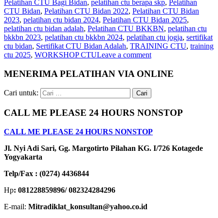
Pelatihan CTU Bagi Bidan
,
pelatihan ctu berapa skp
,
Pelatihan
CTU Bidan
,
Pelatihan CTU Bidan 2022
,
Pelatihan CTU Bidan
2023
,
pelatihan ctu bidan 2024
,
Pelatihan CTU Bidan 2025
,
pelatihan ctu bidan adalah
,
Pelatihan CTU BKKBN
,
pelatihan ctu
bkkbn 2023
,
pelatihan ctu bkkbn 2024
,
pelatihan ctu jogja
,
sertifikat
ctu bidan
,
Sertifikat CTU Bidan Adalah
,
TRAINING CTU
,
training
ctu 2025
,
WORKSHOP CTU
Leave a comment
MENERIMA PELATIHAN VIA ONLINE
Cari untuk:
CALL ME PLEASE 24 HOURS NONSTOP
CALL ME PLEASE 24 HOURS NONSTOP
Jl. Nyi Adi Sari, Gg. Margotirto Pilahan KG. I/726 Kotagede
Yogyakarta
Telp/Fax : (0274) 4436844
Hp
: 081228859896/ 082324284296
E-mail:
Mitradiklat_konsultan@yahoo.co.id