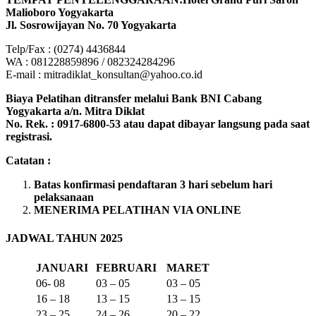
Malioboro Yogyakarta
Jl. Sosrowijayan No. 70 Yogyakarta
Telp/Fax : (0274) 4436844
WA : 081228859896 / 082324284296
E-mail : mitradiklat_konsultan@yahoo.co.id
Biaya Pelatihan ditransfer melalui Bank BNI Cabang
Yogyakarta a/n. Mitra Diklat
No. Rek. : 0917-6800-53 atau dapat dibayar langsung pada saat
registrasi.
Catatan :
Batas konfirmasi pendaftaran 3 hari sebelum hari
pelaksanaan
MENERIMA PELATIHAN VIA ONLINE
JADWAL TAHUN 2025
JANUARI
FEBRUARI
MARET
06- 08
03 – 05
03 – 05
16 – 18
13 – 15
13 – 15
23 – 25
24 – 26
20 – 22