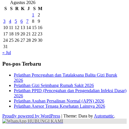
Agustus 2026
S
S
R
K
J
S
M
1
2
3
4
5
6
7
8
9
10
11
12
13
14
15
16
17
18
19
20
21
22
23
24
25
26
27
28
29
30
31
« Jul
Pos-pos Terbaru
Pelatihan Pencegahan dan Tatalaksana Balita Gizi Buruk
2026
Pelatihan Gizi Seimbang Rumah Sakit 2026
Pelatihan PPID (Pencegahan dan Pengendalian Infeksi Dasar)
2026
Pelatihan Asuhan Persalinan Normal (APN) 2026
Pelatihan Asesor Tenaga Kesehatan Lainnya 2026
Proudly powered by WordPress
|
Theme: Dara by
Automattic
.
HUBUNGI KAMI