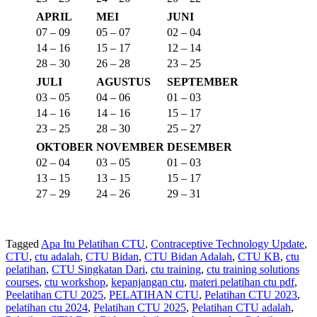
APRIL
MEI
JUNI
07 – 09
05 – 07
02 – 04
14 – 16
15 – 17
12 – 14
28 – 30
26 – 28
23 – 25
JULI
AGUSTUS
SEPTEMBER
03 – 05
04 – 06
01 – 03
14 – 16
14 – 16
15 – 17
23 – 25
28 – 30
25 – 27
OKTOBER
NOVEMBER
DESEMBER
02 – 04
03 – 05
01 – 03
13 – 15
13 – 15
15 – 17
27 – 29
24 – 26
29 – 31
Tagged
Apa Itu Pelatihan CTU
,
Contraceptive Technology Update
,
CTU
,
ctu adalah
,
CTU Bidan
,
CTU Bidan Adalah
,
CTU KB
,
ctu
pelatihan
,
CTU Singkatan Dari
,
ctu training
,
ctu training solutions
courses
,
ctu workshop
,
kepanjangan ctu
,
materi pelatihan ctu pdf
,
Peelatihan CTU 2025
,
PELATIHAN CTU
,
Pelatihan CTU 2023
,
pelatihan ctu 2024
,
Pelatihan CTU 2025
,
Pelatihan CTU adalah
,