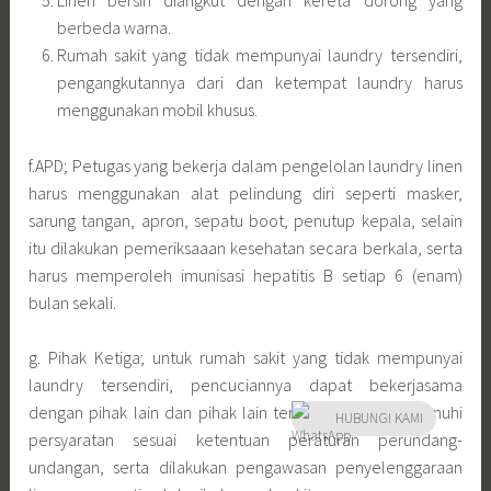
Linen bersih diangkut dengan kereta dorong yang
berbeda warna.
Rumah sakit yang tidak mempunyai laundry tersendiri,
pengangkutannya dari dan ketempat laundry harus
menggunakan mobil khusus.
f.APD; Petugas yang bekerja dalam pengelolan laundry linen
harus menggunakan alat pelindung diri seperti masker,
sarung tangan, apron, sepatu boot, penutup kepala, selain
itu dilakukan pemeriksaaan kesehatan secara berkala, serta
harus memperoleh imunisasi hepatitis B setiap 6 (enam)
bulan sekali.
g. Pihak Ketiga; untuk rumah sakit yang tidak mempunyai
laundry tersendiri, pencuciannya dapat bekerjasama
dengan pihak lain dan pihak lain tersebut harus memenuhi
HUBUNGI KAMI
persyaratan sesuai ketentuan peraturan perundang-
undangan, serta dilakukan pengawasan penyelenggaraan