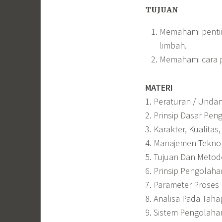
TUJUAN
Memahami pentin
limbah.
Memahami cara p
MATERI
1. Peraturan / Unda
2. Prinsip Dasar Pen
3. Karakter, Kualitas
4. Manajemen Teknol
5. Tujuan Dan Metod
6. Prinsip Pengolaha
7. Parameter Prose
8. Analisa Pada Tah
9. Sistem Pengolahan