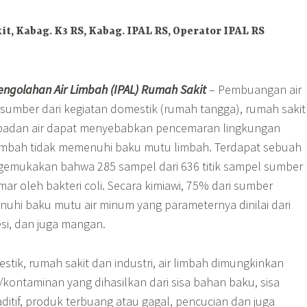
t, Kabag. K3 RS, Kabag. IPAL RS, Operator IPAL RS
Pengolahan Air Limbah (IPAL) Rumah Sakit
– Pembuangan air
sumber dari kegiatan domestik (rumah tangga), rumah sakit
 badan air dapat menyebabkan pencemaran lingkungan
r limbah tidak memenuhi baku mutu limbah. Terdapat sebuah
gemukakan bahwa 285 sampel dari 636 titik sampel sumber
mar oleh bakteri coli. Secara kimiawi, 75% dari sumber
nuhi baku mutu air minum yang parameternya dinilai dari
besi, dan juga mangan.
tik, rumah sakit dan industri, air limbah dimungkinkan
kontaminan yang dihasilkan dari sisa bahan baku, sisa
ditif, produk terbuang atau gagal, pencucian dan juga