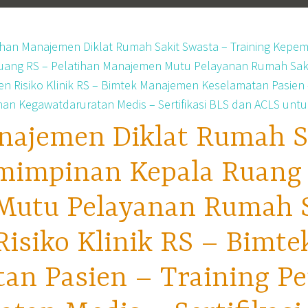
najemen Diklat Rumah S
mimpinan Kepala Ruang 
utu Pelayanan Rumah Sa
isiko Klinik RS – Bimt
tan Pasien – Training P