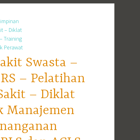
akit Swasta –
RS – Pelatihan
kit – Diklat
ek Manajemen
enanganan