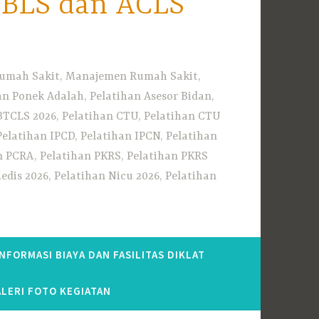
i BLS dan ACLS
 Rumah Sakit, Manajemen Rumah Sakit,
 Ponek Adalah, Pelatihan Asesor Bidan,
BTCLS 2026, Pelatihan CTU, Pelatihan CTU
Pelatihan IPCD, Pelatihan IPCN, Pelatihan
n PCRA, Pelatihan PKRS, Pelatihan PKRS
dis 2026, Pelatihan Nicu 2026, Pelatihan
INFORMASI BIAYA DAN FASILITAS DIKLAT
LERI FOTO KEGIATAN