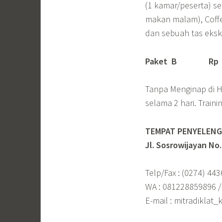
(1 kamar/peserta) s
makan malam), Coffee 
dan sebuah tas ekskl
Paket B
Rp 4.
Tanpa Menginap di Ho
selama 2 hari. Traini
TEMPAT PENYELENGG
Jl. Sosrowijayan No
Telp/Fax : (0274) 44
WA : 081228859896 
E-mail : mitradiklat