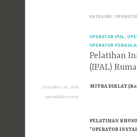
KATEGORI:
OPERATO
,
OPERATOR IPAL
OPE
OPERATOR PENGOLAH
Pelatihan I
(IPAL) Ruma
MITRA DIKLAT (Kon
Desember 26, 2024
mitradiklatcenter
PELATIHAN KHUS
“OPERATOR INSTAL