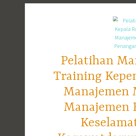
Skip
to
content
Pelatihan Ma
Training Kepe
Manajemen M
Manajemen R
Keselama