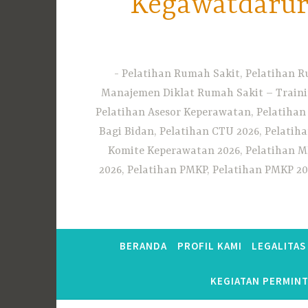
Kegawatdarura
Pelatihan Rumah Sakit, Pelatihan R
Manajemen Diklat Rumah Sakit – Traini
Pelatihan Asesor Keperawatan, Pelatihan
Bagi Bidan, Pelatihan CTU 2026, Pelatiha
Komite Keperawatan 2026, Pelatihan MF
2026, Pelatihan PMKP, Pelatihan PMKP 20
BERANDA
PROFIL KAMI
LEGALITA
KEGIATAN PERMIN