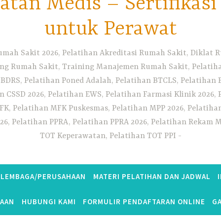
tan Medis – Sertifikas
untuk Perawat
umah Sakit 2026, Pelatihan Akreditasi Rumah Sakit, Diklat
ng Rumah Sakit, Training Manajemen Rumah Sakit, Pelatihan
 BDRS, Pelatihan Poned Adalah, Pelatihan BTCLS, Pelatihan 
n CSSD 2026, Pelatihan EWS, Pelatihan Farmasi Klinik 2026, 
K, Pelatihan MFK Puskesmas, Pelatihan MPP 2026, Pelatiha
26, Pelatihan PPRA, Pelatihan PPRA 2026, Pelatihan Rekam Me
TOT Keperawatan, Pelatihan TOT PPI
S LEMBAGA/PERUSAHAAN
MATERI PELATIHAN DAN JADWAL
TAAN
HUBUNGI KAMI
FORMULIR PENDAFTARAN ONLINE
GA