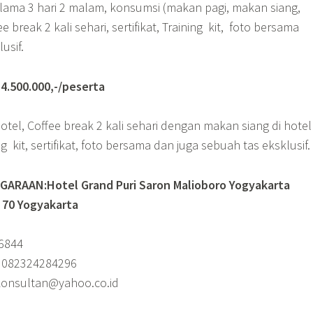
elama 3 hari 2 malam, konsumsi (makan pagi, makan siang,
break 2 kali sehari, sertifikat, Training kit, foto bersama
usif.
500.000,-/peserta
tel, Coffee break 2 kali sehari dengan makan siang di hote
ng kit, sertifikat, foto bersama dan juga sebuah tas eksklusif.
ARAAN:Hotel Grand Puri Saron Malioboro Yogyakarta
. 70 Yogyakarta
36844
/ 082324284296
_konsultan@yahoo.co.id