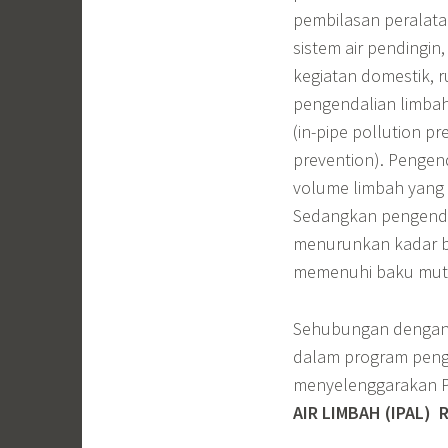
pembilasan peralata
sistem air pendingin
kegiatan domestik, r
pengendalian limbah
(in-pipe pollution p
prevention). Pengen
volume limbah yang d
Sedangkan pengenda
menurunkan kadar ba
memenuhi baku mutu
Sehubungan dengan 
dalam program pen
menyelenggarakan P
AIR LIMBAH (IPAL)