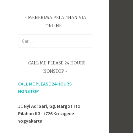
MENERIMA PELATIHAN VIA
ONLINE
C
a
r
i
CALL ME PLEASE 24 HOURS
u
NONSTOP
n
t
CALL ME PLEASE 24 HOURS
u
NONSTOP
k
:
Jl. Nyi Adi Sari, Gg. Margotirto
Pilahan KG. I/726 Kotagede
Yogyakarta