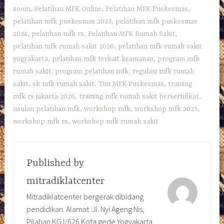
zoom
,
Pelatihan MFK Online
,
Pelatihan MFK Puskesmas
,
pelatihan mfk puskesmas 2023
,
pelatihan mfk puskesmas
2024
,
pelatihan mfk rs
,
Pelatihan MFK Rumah Sakit
,
pelatihan mfk rumah sakit 2026
,
pelatihan mfk rumah sakit
yogyakarta
,
pelatihan mfk terkait keamanan
,
program mfk
rumah sakit
,
program pelatihan mfk
,
regulasi mfk rumah
sakit
,
sk mfk rumah sakit
,
Tim MFK Puskesmas
,
training
mfk rs jakarta 2026
,
training mfk rumah sakit bersertifikat
,
usulan pelatihan mfk
,
workshop mfk
,
workshop mfk 2025
,
workshop mfk rs
,
workshop mfk rumah sakit
Published by
mitradiklatcenter
Mitradiklatcenter bergerak dibidang
pendidikan. Alamat :Jl. Nyi Ageng Nis,
Pilahan KG I/626 Kota gede Yogyakarta