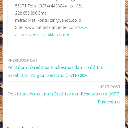
55171 Telp : (0274) 4436844 Hp. : 081
228 859 896 Email :
mitradiklat_konsultan@yahoo.co.id
Site : www.mitradiklatcenter.com
View
all posts by mitradiklatcenter
PREVIOUS POST
Navigasi
Pelatihan Akreditasi Puskesmas dan Fasililitas
pos
Kesehatan Tingkat Pertama (FKTP) 2026
NEXT POST
Pelatihan Manajemen Fasilitas dan Keselamatan (MFK)
Puskesmas