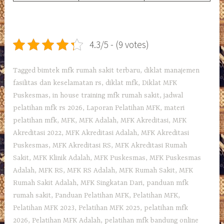
4.3/5 - (9 votes)
Tagged
bimtek mfk rumah sakit terbaru
,
diklat manajemen
fasilitas dan keselamatan rs
,
diklat mfk
,
Diklat MFK
Puskesmas
,
in house training mfk rumah sakit
,
jadwal
pelatihan mfk rs 2026
,
Laporan Pelatihan MFK
,
materi
pelatihan mfk
,
MFK
,
MFK Adalah
,
MFK Akreditasi
,
MFK
Akreditasi 2022
,
MFK Akreditasi Adalah
,
MFK Akreditasi
Puskesmas
,
MFK Akreditasi RS
,
MFK Akreditasi Rumah
Sakit
,
MFK Klinik Adalah
,
MFK Puskesmas
,
MFK Puskesmas
Adalah
,
MFK RS
,
MFK RS Adalah
,
MFK Rumah Sakit
,
MFK
Rumah Sakit Adalah
,
MFK Singkatan Dari
,
panduan mfk
rumah sakit
,
Panduan Pelatihan MFK
,
Pelatihan MFK
,
Pelatihan MFK 2023
,
Pelatihan MFK 2025
,
pelatihan mfk
2026
,
Pelatihan MFK Adalah
,
pelatihan mfk bandung online