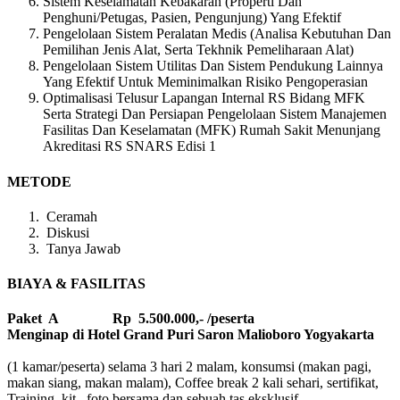
Sistem Keselamatan Kebakaran (Properti Dan
Penghuni/Petugas, Pasien, Pengunjung) Yang Efektif
Pengelolaan Sistem Peralatan Medis (Analisa Kebutuhan Dan
Pemilihan Jenis Alat, Serta Tekhnik Pemeliharaan Alat)
Pengelolaan Sistem Utilitas Dan Sistem Pendukung Lainnya
Yang Efektif Untuk Meminimalkan Risiko Pengoperasian
Optimalisasi Telusur Lapangan Internal RS Bidang MFK
Serta Strategi Dan Persiapan Pengelolaan Sistem Manajemen
Fasilitas Dan Keselamatan (MFK) Rumah Sakit Menunjang
Akreditasi RS SNARS Edisi 1
METODE
Ceramah
Diskusi
Tanya Jawab
BIAYA & FASILITAS
Paket A Rp 5.500.000,- /peserta
Menginap di Hotel Grand Puri Saron Malioboro Yogyakarta
(1 kamar/peserta) selama 3 hari 2 malam, konsumsi (makan pagi,
makan siang, makan malam), Coffee break 2 kali sehari, sertifikat,
Training kit, foto bersama dan sebuah tas eksklusif.