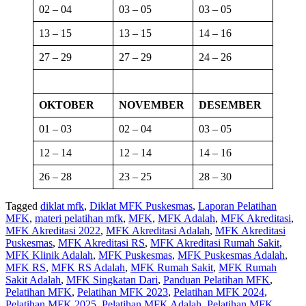
02 – 04
03 – 05
03 – 05
13 – 15
13 – 15
14 – 16
27 – 29
27 – 29
24 – 26
OKTOBER
NOVEMBER
DESEMBER
01 – 03
02 – 04
03 – 05
12 – 14
12 – 14
14 – 16
26 – 28
23 – 25
28 – 30
Tagged
diklat mfk
,
Diklat MFK Puskesmas
,
Laporan Pelatihan
MFK
,
materi pelatihan mfk
,
MFK
,
MFK Adalah
,
MFK Akreditasi
,
MFK Akreditasi 2022
,
MFK Akreditasi Adalah
,
MFK Akreditasi
Puskesmas
,
MFK Akreditasi RS
,
MFK Akreditasi Rumah Sakit
,
MFK Klinik Adalah
,
MFK Puskesmas
,
MFK Puskesmas Adalah
,
MFK RS
,
MFK RS Adalah
,
MFK Rumah Sakit
,
MFK Rumah
Sakit Adalah
,
MFK Singkatan Dari
,
Panduan Pelatihan MFK
,
Pelatihan MFK
,
Pelatihan MFK 2023
,
Pelatihan MFK 2024
,
Pelatihan MFK 2025
,
Pelatihan MFK Adalah
,
Pelatihan MFK