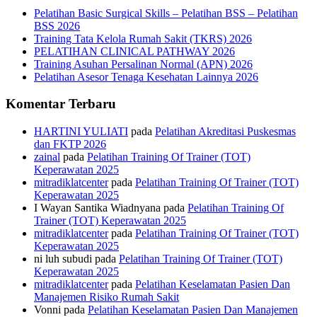
Pelatihan Basic Surgical Skills – Pelatihan BSS – Pelatihan
BSS 2026
Training Tata Kelola Rumah Sakit (TKRS) 2026
PELATIHAN CLINICAL PATHWAY 2026
Training Asuhan Persalinan Normal (APN) 2026
Pelatihan Asesor Tenaga Kesehatan Lainnya 2026
Komentar Terbaru
HARTINI YULIATI
pada
Pelatihan Akreditasi Puskesmas
dan FKTP 2026
zainal
pada
Pelatihan Training Of Trainer (TOT)
Keperawatan 2025
mitradiklatcenter
pada
Pelatihan Training Of Trainer (TOT)
Keperawatan 2025
I Wayan Santika Wiadnyana
pada
Pelatihan Training Of
Trainer (TOT) Keperawatan 2025
mitradiklatcenter
pada
Pelatihan Training Of Trainer (TOT)
Keperawatan 2025
ni luh subudi
pada
Pelatihan Training Of Trainer (TOT)
Keperawatan 2025
mitradiklatcenter
pada
Pelatihan Keselamatan Pasien Dan
Manajemen Risiko Rumah Sakit
Vonni
pada
Pelatihan Keselamatan Pasien Dan Manajemen