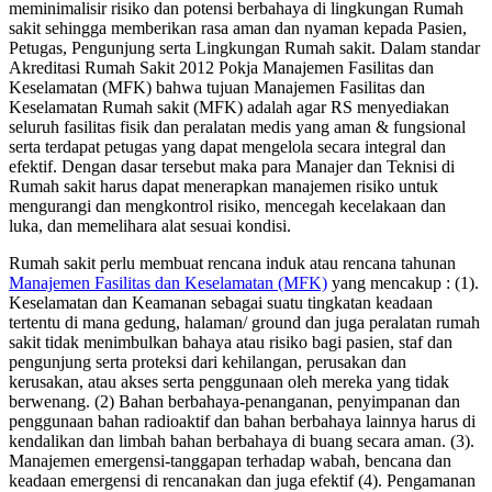
meminimalisir risiko dan potensi berbahaya di lingkungan Rumah
sakit sehingga memberikan rasa aman dan nyaman kepada Pasien,
Petugas, Pengunjung serta Lingkungan Rumah sakit. Dalam standar
Akreditasi Rumah Sakit 2012 Pokja Manajemen Fasilitas dan
Keselamatan (MFK) bahwa tujuan Manajemen Fasilitas dan
Keselamatan Rumah sakit (MFK) adalah agar RS menyediakan
seluruh fasilitas fisik dan peralatan medis yang aman & fungsional
serta terdapat petugas yang dapat mengelola secara integral dan
efektif. Dengan dasar tersebut maka para Manajer dan Teknisi di
Rumah sakit harus dapat menerapkan manajemen risiko untuk
mengurangi dan mengkontrol risiko, mencegah kecelakaan dan
luka, dan memelihara alat sesuai kondisi.
Rumah sakit perlu membuat rencana induk atau rencana tahunan
Manajemen Fasilitas dan Keselamatan (MFK)
yang mencakup : (1).
Keselamatan dan Keamanan sebagai suatu tingkatan keadaan
tertentu di mana gedung, halaman/ ground dan juga peralatan rumah
sakit tidak menimbulkan bahaya atau risiko bagi pasien, staf dan
pengunjung serta proteksi dari kehilangan, perusakan dan
kerusakan, atau akses serta penggunaan oleh mereka yang tidak
berwenang. (2) Bahan berbahaya-penanganan, penyimpanan dan
penggunaan bahan radioaktif dan bahan berbahaya lainnya harus di
kendalikan dan limbah bahan berbahaya di buang secara aman. (3).
Manajemen emergensi-tanggapan terhadap wabah, bencana dan
keadaan emergensi di rencanakan dan juga efektif (4). Pengamanan