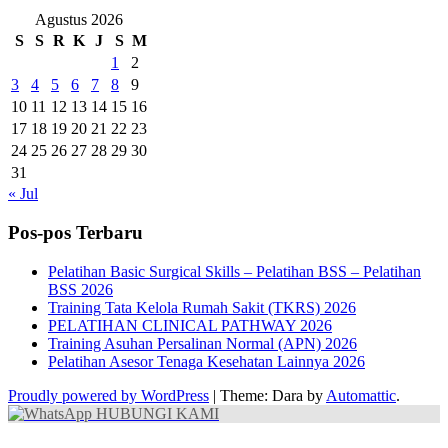
Agustus 2026
S
S
R
K
J
S
M
1
2
3
4
5
6
7
8
9
10
11
12
13
14
15
16
17
18
19
20
21
22
23
24
25
26
27
28
29
30
31
« Jul
Pos-pos Terbaru
Pelatihan Basic Surgical Skills – Pelatihan BSS – Pelatihan
BSS 2026
Training Tata Kelola Rumah Sakit (TKRS) 2026
PELATIHAN CLINICAL PATHWAY 2026
Training Asuhan Persalinan Normal (APN) 2026
Pelatihan Asesor Tenaga Kesehatan Lainnya 2026
Proudly powered by WordPress
|
Theme: Dara by
Automattic
.
HUBUNGI KAMI