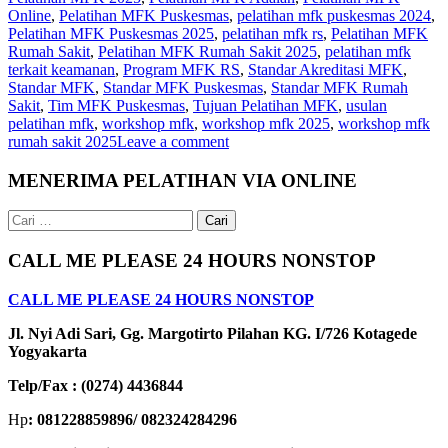
Online
,
Pelatihan MFK Puskesmas
,
pelatihan mfk puskesmas 2024
,
Pelatihan MFK Puskesmas 2025
,
pelatihan mfk rs
,
Pelatihan MFK
Rumah Sakit
,
Pelatihan MFK Rumah Sakit 2025
,
pelatihan mfk
terkait keamanan
,
Program MFK RS
,
Standar Akreditasi MFK
,
Standar MFK
,
Standar MFK Puskesmas
,
Standar MFK Rumah
Sakit
,
Tim MFK Puskesmas
,
Tujuan Pelatihan MFK
,
usulan
pelatihan mfk
,
workshop mfk
,
workshop mfk 2025
,
workshop mfk
rumah sakit 2025
Leave a comment
MENERIMA PELATIHAN VIA ONLINE
Cari
untuk:
CALL ME PLEASE 24 HOURS NONSTOP
CALL ME PLEASE 24 HOURS NONSTOP
Jl. Nyi Adi Sari, Gg. Margotirto Pilahan KG. I/726 Kotagede
Yogyakarta
Telp/Fax : (0274) 4436844
Hp
: 081228859896/ 082324284296