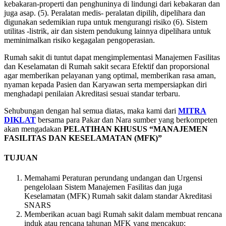
kebakaran-properti dan penghuninya di lindungi dari kebakaran dan
juga asap. (5). Peralatan medis- peralatan dipilih, dipelihara dan
digunakan sedemikian rupa untuk mengurangi risiko (6). Sistem
utilitas -listrik, air dan sistem pendukung lainnya dipelihara untuk
meminimalkan risiko kegagalan pengoperasian.
Rumah sakit di tuntut dapat mengimplementasi Manajemen Fasilitas
dan Keselamatan di Rumah sakit secara Efektif dan proporsional
agar memberikan pelayanan yang optimal, memberikan rasa aman,
nyaman kepada Pasien dan Karyawan serta mempersiapkan diri
menghadapi penilaian Akreditasi sesuai standar terbaru.
Sehubungan dengan hal semua diatas, maka kami dari
MITRA
DIKLAT
bersama para Pakar dan Nara sumber yang berkompeten
akan mengadakan
PELATIHAN KHUSUS “MANAJEMEN
FASILITAS DAN KESELAMATAN (MFK)”
TUJUAN
Memahami Peraturan perundang undangan dan Urgensi
pengelolaan Sistem Manajemen Fasilitas dan juga
Keselamatan (MFK) Rumah sakit dalam standar Akreditasi
SNARS
Memberikan acuan bagi Rumah sakit dalam membuat rencana
induk atau rencana tahunan MFK yang mencakup: