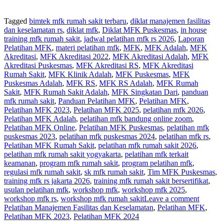
Tagged
bimtek mfk rumah sakit terbaru
,
diklat manajemen fasilitas
dan keselamatan rs
,
diklat mfk
,
Diklat MFK Puskesmas
,
in house
training mfk rumah sakit
,
jadwal pelatihan mfk rs 2026
,
Laporan
Pelatihan MFK
,
materi pelatihan mfk
,
MFK
,
MFK Adalah
,
MFK
Akreditasi
,
MFK Akreditasi 2022
,
MFK Akreditasi Adalah
,
MFK
Akreditasi Puskesmas
,
MFK Akreditasi RS
,
MFK Akreditasi
Rumah Sakit
,
MFK Klinik Adalah
,
MFK Puskesmas
,
MFK
Puskesmas Adalah
,
MFK RS
,
MFK RS Adalah
,
MFK Rumah
Sakit
,
MFK Rumah Sakit Adalah
,
MFK Singkatan Dari
,
panduan
mfk rumah sakit
,
Panduan Pelatihan MFK
,
Pelatihan MFK
,
Pelatihan MFK 2023
,
Pelatihan MFK 2025
,
pelatihan mfk 2026
,
Pelatihan MFK Adalah
,
pelatihan mfk bandung online zoom
,
Pelatihan MFK Online
,
Pelatihan MFK Puskesmas
,
pelatihan mfk
puskesmas 2023
,
pelatihan mfk puskesmas 2024
,
pelatihan mfk rs
,
Pelatihan MFK Rumah Sakit
,
pelatihan mfk rumah sakit 2026
,
pelatihan mfk rumah sakit yogyakarta
,
pelatihan mfk terkait
keamanan
,
program mfk rumah sakit
,
program pelatihan mfk
,
regulasi mfk rumah sakit
,
sk mfk rumah sakit
,
Tim MFK Puskesmas
,
training mfk rs jakarta 2026
,
training mfk rumah sakit bersertifikat
,
usulan pelatihan mfk
,
workshop mfk
,
workshop mfk 2025
,
workshop mfk rs
,
workshop mfk rumah sakit
Leave a comment
Pelatihan Manajemen Fasilitas dan Keselamatan
,
Pelatihan MFK
,
Pelatihan MFK 2023
,
Pelatihan MFK 2024