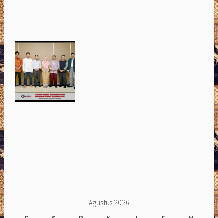
Agustus 2026
S
S
R
K
J
S
M