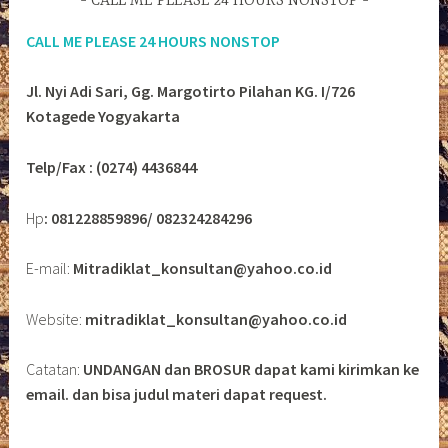
CALL ME PLEASE 24 HOURS NONSTOP
CALL ME PLEASE 24 HOURS NONSTOP
Jl. Nyi Adi Sari, Gg. Margotirto Pilahan KG. I/726
Kotagede Yogyakarta
Telp/Fax : (0274) 4436844
Hp
: 081228859896/ 082324284296
E-mail:
Mitradiklat_konsultan@yahoo.co.id
Website:
mitradiklat_konsultan@yahoo.co.id
Catatan:
UNDANGAN dan BROSUR dapat kami kirimkan ke
email. dan bisa judul materi dapat request.