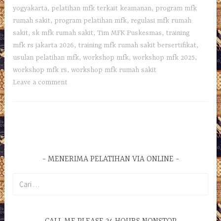
yogyakarta
,
pelatihan mfk terkait keamanan
,
program mfk
rumah sakit
,
program pelatihan mfk
,
regulasi mfk rumah
sakit
,
sk mfk rumah sakit
,
Tim MFK Puskesmas
,
training
mfk rs jakarta 2026
,
training mfk rumah sakit bersertifikat
,
usulan pelatihan mfk
,
workshop mfk
,
workshop mfk 2025
,
workshop mfk rs
,
workshop mfk rumah sakit
Leave a comment
MENERIMA PELATIHAN VIA ONLINE
Cari
untuk: