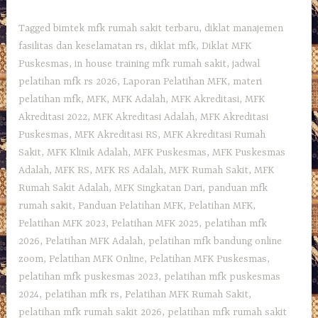
Tagged
bimtek mfk rumah sakit terbaru
,
diklat manajemen
fasilitas dan keselamatan rs
,
diklat mfk
,
Diklat MFK
Puskesmas
,
in house training mfk rumah sakit
,
jadwal
pelatihan mfk rs 2026
,
Laporan Pelatihan MFK
,
materi
pelatihan mfk
,
MFK
,
MFK Adalah
,
MFK Akreditasi
,
MFK
Akreditasi 2022
,
MFK Akreditasi Adalah
,
MFK Akreditasi
Puskesmas
,
MFK Akreditasi RS
,
MFK Akreditasi Rumah
Sakit
,
MFK Klinik Adalah
,
MFK Puskesmas
,
MFK Puskesmas
Adalah
,
MFK RS
,
MFK RS Adalah
,
MFK Rumah Sakit
,
MFK
Rumah Sakit Adalah
,
MFK Singkatan Dari
,
panduan mfk
rumah sakit
,
Panduan Pelatihan MFK
,
Pelatihan MFK
,
Pelatihan MFK 2023
,
Pelatihan MFK 2025
,
pelatihan mfk
2026
,
Pelatihan MFK Adalah
,
pelatihan mfk bandung online
zoom
,
Pelatihan MFK Online
,
Pelatihan MFK Puskesmas
,
pelatihan mfk puskesmas 2023
,
pelatihan mfk puskesmas
2024
,
pelatihan mfk rs
,
Pelatihan MFK Rumah Sakit
,
pelatihan mfk rumah sakit 2026
,
pelatihan mfk rumah sakit