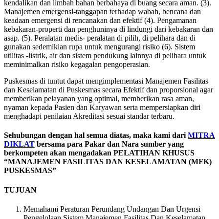
kendalikan dan limbah bahan berbahaya di buang secara aman. (3).
Manajemen emergensi-tanggapan terhadap wabah, bencana dan
keadaan emergensi di rencanakan dan efektif (4). Pengamanan
kebakaran-properti dan penghuninya di lindungi dari kebakaran dan
asap. (5). Peralatan medis- peralatan di pilih, di pelihara dan di
gunakan sedemikian rupa untuk mengurangi risiko (6). Sistem
utilitas -listrik, air dan sistem pendukung lainnya di pelihara untuk
meminimalkan risiko kegagalan pengoperasian.
Puskesmas di tuntut dapat mengimplementasi Manajemen Fasilitas
dan Keselamatan di Puskesmas secara Efektif dan proporsional agar
memberikan pelayanan yang optimal, memberikan rasa aman,
nyaman kepada Pasien dan Karyawan serta mempersiapkan diri
menghadapi penilaian Akreditasi sesuai standar terbaru.
Sehubungan dengan hal semua diatas, maka kami dari
MITRA
DIKLAT
bersama para Pakar dan Nara sumber yang
berkompeten akan mengadakan
PELATIHAN KHUSUS
“MANAJEMEN FASILITAS DAN KESELAMATAN (MFK)
PUSKESMAS”
TUJUAN
Memahami Peraturan Perundang Undangan Dan Urgensi
Pengelolaan Sistem Manajemen Fasilitas Dan Keselamatan