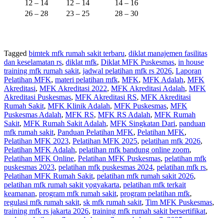
12 – 14
12 – 14
14 – 16
26 – 28
23 – 25
28 – 30
Tagged
bimtek mfk rumah sakit terbaru
,
diklat manajemen fasilitas
dan keselamatan rs
,
diklat mfk
,
Diklat MFK Puskesmas
,
in house
training mfk rumah sakit
,
jadwal pelatihan mfk rs 2026
,
Laporan
Pelatihan MFK
,
materi pelatihan mfk
,
MFK
,
MFK Adalah
,
MFK
Akreditasi
,
MFK Akreditasi 2022
,
MFK Akreditasi Adalah
,
MFK
Akreditasi Puskesmas
,
MFK Akreditasi RS
,
MFK Akreditasi
Rumah Sakit
,
MFK Klinik Adalah
,
MFK Puskesmas
,
MFK
Puskesmas Adalah
,
MFK RS
,
MFK RS Adalah
,
MFK Rumah
Sakit
,
MFK Rumah Sakit Adalah
,
MFK Singkatan Dari
,
panduan
mfk rumah sakit
,
Panduan Pelatihan MFK
,
Pelatihan MFK
,
Pelatihan MFK 2023
,
Pelatihan MFK 2025
,
pelatihan mfk 2026
,
Pelatihan MFK Adalah
,
pelatihan mfk bandung online zoom
,
Pelatihan MFK Online
,
Pelatihan MFK Puskesmas
,
pelatihan mfk
puskesmas 2023
,
pelatihan mfk puskesmas 2024
,
pelatihan mfk rs
,
Pelatihan MFK Rumah Sakit
,
pelatihan mfk rumah sakit 2026
,
pelatihan mfk rumah sakit yogyakarta
,
pelatihan mfk terkait
keamanan
,
program mfk rumah sakit
,
program pelatihan mfk
,
regulasi mfk rumah sakit
,
sk mfk rumah sakit
,
Tim MFK Puskesmas
,
training mfk rs jakarta 2026
,
training mfk rumah sakit bersertifikat
,