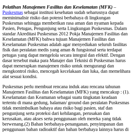
Pelatihan Manajemen Fasilitas dan Keselamatan (MFK)
–
Puskesmas
sebagai institusi kesehatan sudah seharusnya dapat
meminimalisir risiko dan potensi berbahaya di lingkungan
Puskesmas sehingga memberikan rasa aman dan nyaman kepada
Pasien, Petugas, Pengunjung serta Lingkungan Puskesmas. Dalam
standar Akreditasi Puskesmas 2012 Pokja Manajemen Fasilitas dan
Keselamatan (MFK) bahwa tujuan Manajemen Fasilitas dan
Keselamatan Puskesmas adalah agar menyediakan seluruh fasilitas
fisik dan peralatan medis yang aman & fungsional serta terdapat
petugas yang dapat mengelola secara integral dan efektif. Dengan
dasar tersebut maka para Manajer dan Teknisi di Puskesmas harus
dapat menerapkan manajemen risiko untuk mengurangi dan
mengkontrol risiko, mencegah kecelakaan dan luka, dan memelihara
alat sesuai kondisi.
Puskesmas perlu membuat rencana induk atau rencana tahunan
Manajemen Fasilitas dan Keselamatan (MFK) yang mencakup : (1).
Keselamatan dan Keamanan sebagai suatu tingkatan keadaan
tertentu di mana gedung, halaman/ ground dan peralatan Puskesmas
tidak menimbulkan bahaya atau risiko bagi pasien, staf dan
pengunjung serta proteksi dari kehilangan, perusakan dan
kerusakan, atau akses serta penggunaan oleh mereka yang tidak
berwenang.(2) Bahan berbahaya-penanganan, penyimpanan dan
penggunaan bahan radioaktif dan bahan berbahaya lainnya harus di