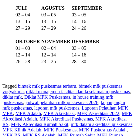
JULI
AGUSTUS
SEPTEMBER
02 – 04
03 – 05
03 – 05
13 – 15
13 – 15
14 – 16
27 – 29
27 – 29
24 – 26
OKTOBER
NOVEMBER
DESEMBER
01 – 03
02 – 04
03 – 05
12 – 14
12 – 14
14 – 16
26 – 28
23 – 25
28 – 30
Tagged
bimtek mfk puskesmas terbaru
,
bimtek mfk puskesmas
yogyakarta
,
diklat manajemen fasilitas dan keselamatan puskesmas
,
diklat mfk
,
Diklat MFK Puskesmas
,
in house training mfk
puskesmas
,
jadwal pelatihan mfk puskesmas 2026
,
kepanjangan
mfk puskesmas
,
laporan mfk puskesmas
,
Laporan Pelatihan MFK
,
MFK
,
MFK Adalah
,
MFK Akreditasi
,
MFK Akreditasi 2022
,
MFK
Akreditasi Adalah
,
MFK Akreditasi Puskesmas
,
MFK Akreditasi
RS
,
MFK Akreditasi Rumah Sakit
,
mfk dalam akreditasi puskesmas
,
MFK Klinik Adalah
,
MFK Puskesmas
,
MFK Puskesmas Adalah
,
MFK RS
,
MFK RS Adalah
,
MFK Rumah Sakit
,
MFK Rumah