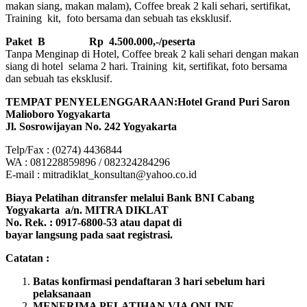
makan siang, makan malam), Coffee break 2 kali sehari, sertifikat,
Training kit, foto bersama dan sebuah tas eksklusif.
Paket B
Rp 4.500.000,-/peserta
Tanpa Menginap di Hotel, Coffee break 2 kali sehari dengan makan
siang di hotel selama 2 hari. Training kit, sertifikat, foto bersama
dan sebuah tas eksklusif.
TEMPAT PENYELENGGARAAN:Hotel Grand Puri Saron
Malioboro Yogyakarta
Jl. Sosrowijayan No. 242 Yogyakarta
Telp/Fax : (0274) 4436844
WA : 081228859896 / 082324284296
E-mail : mitradiklat_konsultan@yahoo.co.id
Biaya Pelatihan ditransfer melalui Bank BNI Cabang
Yogyakarta a/n. MITRA DIKLAT
No. Rek. : 0917-6800-53 atau dapat di
bayar langsung pada saat registrasi.
Catatan :
Batas konfirmasi pendaftaran 3 hari sebelum hari
pelaksanaan
MENERIMA PELATIHAN VIA ONLINE