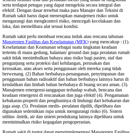
serta terdapat petugas yang dapat mengelola secara integral dan
efektif. Dengan dasar tersebut maka para Manajer dan Teknisi di
Rumah sakit harus dapat menerapkan manajemen risiko untuk
mengurangi dan mengkontrol risiko, mencegah kecelakaan dan
luka, dan memelihara alat sesuai kondisi.
Rumah sakit perlu membuat rencana induk atau rencana tahunan
Manajemen Fasilitas dan Keselamatan (MFK)
yang mencakup : (1).
Keselamatan dan Keamanan sebagai suatu tingkatan keadaan
tertentu di mana gedung, halaman/ ground dan juga peralatan rumah
sakit tidak menimbulkan bahaya atau risiko bagi pasien, staf dan
pengunjung serta proteksi dari kehilangan, perusakan dan
kerusakan, atau akses serta penggunaan oleh mereka yang tidak
berwenang. (2) Bahan berbahaya-penanganan, penyimpanan dan
penggunaan bahan radioaktif dan bahan berbahaya lainnya harus di
kendalikan dan limbah bahan berbahaya di buang secara aman. (3).
Manajemen emergensi-tanggapan terhadap wabah, bencana dan
keadaan emergensi di rencanakan dan juga efektif (4). Pengamanan
kebakaran-properti dan penghuninya di lindungi dari kebakaran dan
juga asap. (5). Peralatan medis- peralatan dipilih, dipelihara dan
digunakan sedemikian rupa untuk mengurangi risiko (6). Sistem
utilitas -listrik, air dan sistem pendukung lainnya dipelihara untuk
meminimalkan risiko kegagalan pengoperasian.
Rumah sakit di tuntut dapat mengimplementasi Manajemen Fasilitas