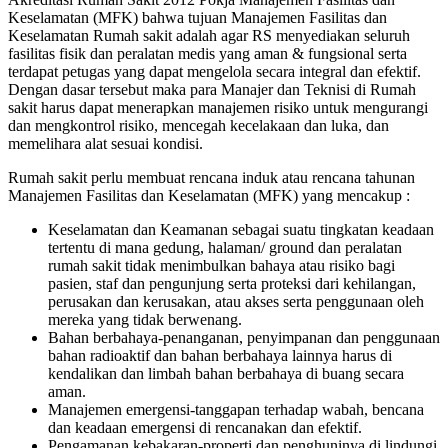
Keselamatan (MFK) bahwa tujuan Manajemen Fasilitas dan
Keselamatan Rumah sakit adalah agar RS menyediakan seluruh
fasilitas fisik dan peralatan medis yang aman & fungsional serta
terdapat petugas yang dapat mengelola secara integral dan efektif.
Dengan dasar tersebut maka para Manajer dan Teknisi di Rumah
sakit harus dapat menerapkan manajemen risiko untuk mengurangi
dan mengkontrol risiko, mencegah kecelakaan dan luka, dan
memelihara alat sesuai kondisi.
Rumah sakit perlu membuat rencana induk atau rencana tahunan
Manajemen Fasilitas dan Keselamatan (MFK) yang mencakup :
Keselamatan dan Keamanan sebagai suatu tingkatan keadaan
tertentu di mana gedung, halaman/ ground dan peralatan
rumah sakit tidak menimbulkan bahaya atau risiko bagi
pasien, staf dan pengunjung serta proteksi dari kehilangan,
perusakan dan kerusakan, atau akses serta penggunaan oleh
mereka yang tidak berwenang.
Bahan berbahaya-penanganan, penyimpanan dan penggunaan
bahan radioaktif dan bahan berbahaya lainnya harus di
kendalikan dan limbah bahan berbahaya di buang secara
aman.
Manajemen emergensi-tanggapan terhadap wabah, bencana
dan keadaan emergensi di rencanakan dan efektif.
Pengamanan kebakaran-properti dan penghuninya di lindungi