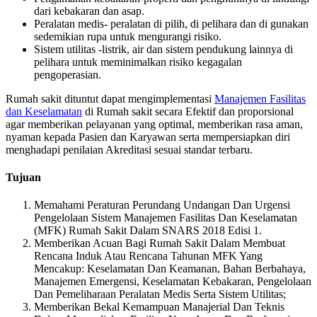
dari kebakaran dan asap.
Peralatan medis- peralatan di pilih, di pelihara dan di gunakan
sedemikian rupa untuk mengurangi risiko.
Sistem utilitas -listrik, air dan sistem pendukung lainnya di
pelihara untuk meminimalkan risiko kegagalan
pengoperasian.
Rumah sakit dituntut dapat mengimplementasi
Manajemen Fasilitas
dan Keselamatan
di Rumah sakit secara Efektif dan proporsional
agar memberikan pelayanan yang optimal, memberikan rasa aman,
nyaman kepada Pasien dan Karyawan serta mempersiapkan diri
menghadapi penilaian Akreditasi sesuai standar terbaru.
Tujuan
Memahami Peraturan Perundang Undangan Dan Urgensi
Pengelolaan Sistem Manajemen Fasilitas Dan Keselamatan
(MFK) Rumah Sakit Dalam SNARS 2018 Edisi 1.
Memberikan Acuan Bagi Rumah Sakit Dalam Membuat
Rencana Induk Atau Rencana Tahunan MFK Yang
Mencakup: Keselamatan Dan Keamanan, Bahan Berbahaya,
Manajemen Emergensi, Keselamatan Kebakaran, Pengelolaan
Dan Pemeliharaan Peralatan Medis Serta Sistem Utilitas;
Memberikan Bekal Kemampuan Manajerial Dan Teknis