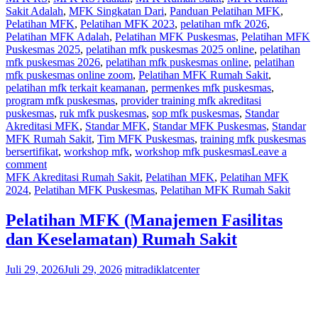
Sakit Adalah
,
MFK Singkatan Dari
,
Panduan Pelatihan MFK
,
Pelatihan MFK
,
Pelatihan MFK 2023
,
pelatihan mfk 2026
,
Pelatihan MFK Adalah
,
Pelatihan MFK Puskesmas
,
Pelatihan MFK
Puskesmas 2025
,
pelatihan mfk puskesmas 2025 online
,
pelatihan
mfk puskesmas 2026
,
pelatihan mfk puskesmas online
,
pelatihan
mfk puskesmas online zoom
,
Pelatihan MFK Rumah Sakit
,
pelatihan mfk terkait keamanan
,
permenkes mfk puskesmas
,
program mfk puskesmas
,
provider training mfk akreditasi
puskesmas
,
ruk mfk puskesmas
,
sop mfk puskesmas
,
Standar
Akreditasi MFK
,
Standar MFK
,
Standar MFK Puskesmas
,
Standar
MFK Rumah Sakit
,
Tim MFK Puskesmas
,
training mfk puskesmas
bersertifikat
,
workshop mfk
,
workshop mfk puskesmas
Leave a
comment
MFK Akreditasi Rumah Sakit
,
Pelatihan MFK
,
Pelatihan MFK
2024
,
Pelatihan MFK Puskesmas
,
Pelatihan MFK Rumah Sakit
Pelatihan MFK (Manajemen Fasilitas
dan Keselamatan) Rumah Sakit
Juli 29, 2026
Juli 29, 2026
mitradiklatcenter