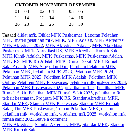
OKTOBER
NOVEMBER
DESEMBER
01 – 03
02 – 04
03 – 05
12 – 14
12 – 14
14 – 16
26 – 28
23 – 25
28 – 30
Tagged
diklat mfk
,
Diklat MFK Puskesmas
,
Laporan Pelatihan
MFK
,
materi pelatihan mfk
,
MFK
,
MFK Adalah
,
MFK Akreditasi
,
MFK Akreditasi 2022
,
MFK Akreditasi Adalah
,
MFK Akreditasi
Puskesmas
,
MFK Akreditasi RS
,
MFK Akreditasi Rumah Sakit
,
MFK Klinik Adalah
,
MFK Puskesmas
,
MFK Puskesmas Adalah
,
MFK RS
,
MFK RS Adalah
,
MFK Rumah Sakit
,
MFK Rumah
Sakit Adalah
,
MFK Singkatan Dari
,
Panduan Pelatihan MFK
,
Pelatihan MFK
,
Pelatihan MFK 2023
,
Pelatihan MFK 2024
,
Pelatihan MFK 2025
,
Pelatihan MFK Adalah
,
Pelatihan MFK
Online
,
Pelatihan MFK Puskesmas
,
pelatihan mfk puskesmas 2024
,
Pelatihan MFK Puskesmas 2025
,
pelatihan mfk rs
,
Pelatihan MFK
Rumah Sakit
,
Pelatihan MFK Rumah Sakit 2025
,
pelatihan mfk
terkait keamanan
,
Program MFK RS
,
Standar Akreditasi MFK
,
Standar MFK
,
Standar MFK Puskesmas
,
Standar MFK Rumah
Sakit
,
Tim MFK Puskesmas
,
Tujuan Pelatihan MFK
,
usulan
pelatihan mfk
,
workshop mfk
,
workshop mfk 2025
,
workshop mfk
rumah sakit 2025
Leave a comment
MFK Akreditasi
,
Standar Akreditasi MFK
,
Standar MFK
,
Standar
MFK Rumah Sakit