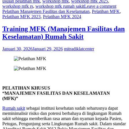
usulan pelatihan mfk
,
workshop mfk
,
workshop mfk 2025
,
workshop mfk rs
,
workshop mfk rumah sakit
Leave a comment
Pelatihan Manajemen Fasilitas dan Keselamatan
,
Pelatihan MFK
,
Pelatihan MFK 2023
,
Pelatihan MFK 2024
Training MFK (Manajemen Fasilitas dan
Keselamatan) Rumah Sakit
Januari 30, 2026
Januari 29, 2026
mitradiklatcenter
PELATIHAN KHUSUS
“MANAJEMEN FASILITAS DAN KESELAMATAN
(MFK)”
Rumah sakit
sebagai institusi kesehatan sudah seharusnya dapat
meminimalisir risiko dan potensi berbahaya di lingkungan Rumah
sakit sehingga memberikan rasa aman dan nyaman kepada Pasien,
Petugas, Pengunjung serta Lingkungan Rumah sakit. Dalam standar
Akreditasi Rumah Sakit 2012 Pokja Manajemen Fasilitas dan