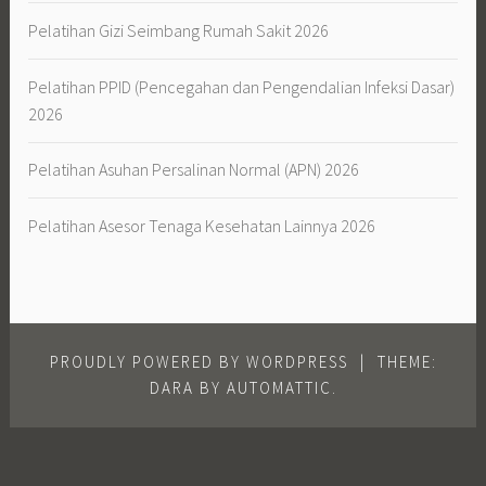
Pelatihan Gizi Seimbang Rumah Sakit 2026
Pelatihan PPID (Pencegahan dan Pengendalian Infeksi Dasar)
2026
Pelatihan Asuhan Persalinan Normal (APN) 2026
Pelatihan Asesor Tenaga Kesehatan Lainnya 2026
PROUDLY POWERED BY WORDPRESS
|
THEME:
DARA BY
AUTOMATTIC
.