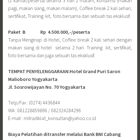
(1 kamar/peserta) selama 3 hari 2 malam, konsumsi (makan
pagi, makan siang, makan malam), Coffee break 2 kali sehari,
sertifikat, Training kit, foto bersama dan sebuah tas eksklusif.
Paket B
Rp 4.500.000,-/peserta
Tanpa Menginap di Hotel, Coffee break 2 kali sehari dengan
makan siang di hotel selama 2 hari. Training kit, sertifikat,
foto bersama dan juga sebuah tas eksklusif.
TEMPAT PENYELENGGARAAN:Hotel Grand Puri Saron
Malioboro Yogyakarta
Jl. Sosrowijayan No. 70 Yogyakarta
Telp/Fax : (0274) 4436844
WA : 081228859896 / 082324284296
E-mail : mitradiklat_konsultan@yahoo.co.id
Biaya Pelatihan ditransfer melalui Bank BNI Cabang