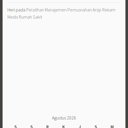
Heri
pada
Pelatihan Manajemen Pemusnahan Arsip Rekam
Medis Rumah Sakit
Agustus 2026
S
S
R
K
J
S
M