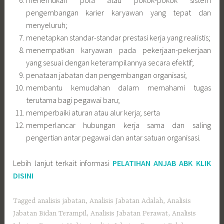
terutama bagi pegawai baru;
memperbaiki aturan atau alur kerja; serta
memperlancar hubungan kerja sama dan saling
pengertian antar pegawai dan antar satuan organisasi.
Lebih lanjut terkait informasi
PELATIHAN ANJAB ABK KLIK
DISINI
Tagged
analisis jabatan
,
Analisis Jabatan Adalah
,
Analisis
Jabatan Bidan Terampil
,
Analisis Jabatan Perawat
,
Analisis
Jabatan Perawat Mahir
,
Analisis Jabatan Perawat Pelaksana
,
Analisis Jabatan Perawat Penyelia
,
Analisis Jabatan Perawat
Terampil
,
Analisis Jabatan Puskesmas
,
Analisis Jabatan
Rekam Medis
,
analisis jabatan rumah sakit
,
ANJAB
,
anjab
abk
,
Anjab ABK 2023
,
Anjab ABK Adalah
,
Anjab ABK Bidan
Mahir
,
Anjab ABK Bidan Terampil
,
Anjab ABK Kemendagri
,
Anjab ABK Perawat
,
Anjab ABK Perawat Terampil
,
Anjab
ABK Terbaru
,
Anjab Adalah
,
Contoh Anjab ABK Perawat
,