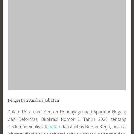
Pengertian Analisis Jabatan
Dalam Peraturan Menteri Pendayagunaan Aparatur Negara
dan Reformasi Birokrasi Nomor 1 Tahun 2020 tentang
Pedoman Analisis
Jabatan
dan Analisis Beban Kerja, analisis
jabatan didefinisikan sebagai sebuah proses pengumpulan,
pencatatan, pengolahan dan penyusunan data jabatan
menjadi informasi jabatan.
LAN atau Lembaga Administrasi Negara sebagai lembaga
negara non kementerian yang salah satu tugasnya adalah
untuk meneliti, mengkaji dan melakukan inovasi manajemen
ASN, mendefinisikan analisis jabatan sebagai proses,