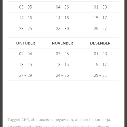
03 – 05
04 – 06
01 – 03
14 – 16
14 – 16
15 – 17
23 – 25
28 – 30
25 – 27
OKTOBER
NOVEMBER
DESEMBER
02 – 04
03 – 05
01 – 03
13 – 15
13 – 15
15 – 17
27 – 29
24 – 26
29 – 31
Tagged
ABK
,
abk analis kepegawaian
,
analisis beban kerja
,