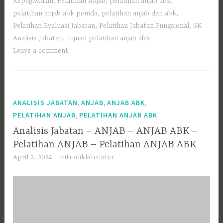
Kepegawaian
,
Pelatihan Anjab
,
pelatihan anjab abk
,
pelatihan anjab abk pemda
,
pelatihan anjab dan abk
,
Pelatihan Evaluasi Jabatan
,
Pelatihan Jabatan Fungsional
,
SK
Analisis Jabatan
,
tujuan pelatihan anjab abk
Leave a comment
,
,
,
ANALISIS JABATAN
ANJAB
ANJAB ABK
,
PELATIHAN ANJAB
PELATIHAN ANJAB ABK
Analisis Jabatan – ANJAB – ANJAB ABK –
Pelatihan ANJAB – Pelatihan ANJAB ABK
April 2, 2024
mitradiklatcenter