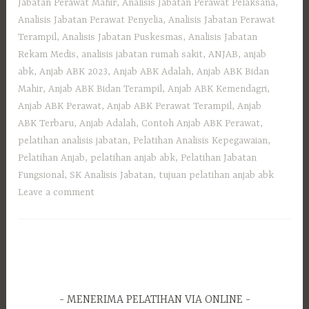
pelatihan analisis jabatan
,
Pelatihan Analisis Kepegawaian
,
Pelatihan Anjab
,
pelatihan anjab abk
,
Pelatihan Jabatan
Fungsional
,
SK Analisis Jabatan
,
tujuan pelatihan anjab abk
Leave a comment
MENERIMA PELATIHAN VIA ONLINE
C
a
r
i
CALL ME PLEASE 24 HOURS NONSTOP
u
n
CALL ME PLEASE 24 HOURS NONSTOP
t