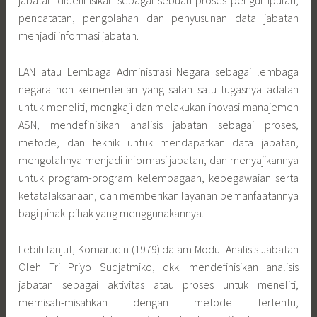
metode, dan teknik untuk mendapatkan data jabatan,
mengolahnya menjadi informasi jabatan, dan menyajikannya
untuk program-program kelembagaan, kepegawaian serta
ketatalaksanaan, dan memberikan layanan pemanfaatannya
bagi pihak-pihak yang menggunakannya.
Lebih lanjut, Komarudin (1979) dalam Modul Analisis Jabatan
Oleh Tri Priyo Sudjatmiko, dkk. mendefinisikan analisis
jabatan sebagai aktivitas atau proses untuk meneliti,
memisah-misahkan dengan metode tertentu,
menghubungkan dalam suatu keseluruhan setiap komponen
pekerjaan untuk menetapkan pekerjaan dan tugas, guna
mencapai tujuan tertentu.
Dari pengertian-pengertian tersebut, dapat kita pahami
bahwa anjab merupakan suatu proses, metode, dan teknik
untuk mendapatkan data jabatan, kemudian mengolahnya
menjadi suatu informasi jabatan, dan menyajikannya untuk