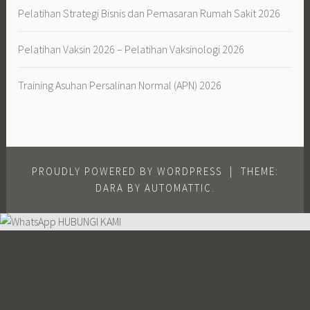
PROUDLY POWERED BY WORDPRESS
|
THEME:
DARA BY
AUTOMATTIC
.
HUBUNGI KAMI