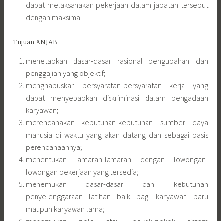
dapat menyebabkan diskriminasi dalam pengadaan
karyawan;
merencanakan kebutuhan-kebutuhan sumber daya
manusia di waktu yang akan datang dan sebagai basis
perencanaannya;
menentukan lamaran-lamaran dengan lowongan-
lowongan pekerjaan yang tersedia;
menemukan dasar-dasar dan kebutuhan
penyelenggaraan latihan baik bagi karyawan baru
maupun karyawan lama;
menemukan pola atau pokok-pokok sistem
pengembangan karier karyawan yang tepat dan
menyeluruh;
menetapkan standar-standar prestasi kerja yang realistis;
menempatkan karyawan pada pekerjaan-pekerjaan
yang sesuai dengan keterampilannya secara efektif;
penataan jabatan dan pengembangan organisasi;
membantu kemudahan dalam memahami tugas