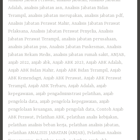
Analisis Jabata Perawat
,
analisis jabatan
,
Analisis Jabatan
Adalah
,
analisis jabatan asn
,
Analisis Jabatan Bidan
Terampil
,
analisis jabatan merupakan
,
analisis jabatan pdf
,
Analisis Jabatan Perawat Mahir
,
Analisis Jabatan Perawat
Pelaksana
,
Analisis Jabatan Perawat Penyelia
,
Analisis
Jabatan Perawat Terampil
,
analisis jabatan perusahaan
,
analisis jabatan pns
,
Analisis Jabatan Puskesmas
,
Analisis
Jabatan Rekam Medis
,
analisis jabatan rumah sakit
,
ANJAB
,
anjab 2022
,
anjab abk
,
Anjab ABK 2023
,
Anjab ABK Adalah
,
Anjab ABK Bidan Mahir
,
Anjab ABK Bidan Terampil
,
Anjab
ABK Kemendagri
,
Anjab ABK Perawat
,
Anjab ABK Perawat
Terampil
,
Anjab ABK Terbaru
,
Anjab Adalah
,
anjab
kepegawaian
,
anjab pengadministrasi pelatihan
,
anjab
pengelola data
,
anjab pengelola kepegawaian
,
anjab
pengelolaan keuangan
,
anjab pengolah data
,
Contoh Anjab
ABK Perawat
,
Pelatihan ABK
,
pelatihan analis kebijakan
,
pelatihan analisis beban kerja
,
pelatihan analisis jabatan
,
pelatihan ANALISIS JABATAN (ANJAB)
,
Pelatihan Analisis