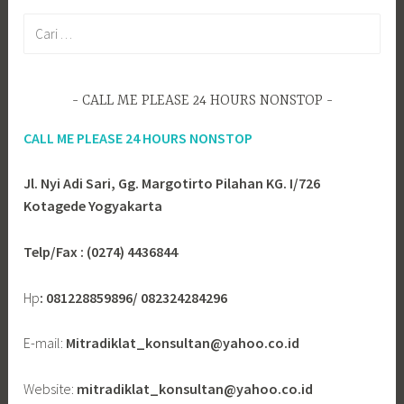
u
Jl. Nyi Adi Sari, Gg. Margotirto Pilahan KG. I/726
k
Kotagede Yogyakarta
:
Telp/Fax : (0274) 4436844
Hp
: 081228859896/ 082324284296
E-mail:
Mitradiklat_konsultan@yahoo.co.id
Website:
mitradiklat_konsultan@yahoo.co.id
Catatan:
UNDANGAN dan BROSUR dapat kami kirimkan ke
email. dan bisa judul materi dapat request.
Izin Lembaga Pelatihan Rumah Sakit Dari
Kementerian Hukum Dan Hak Asasi Manusia
Republik Indonesia : AHU-0016784-ah.01.15 Tahun 2019