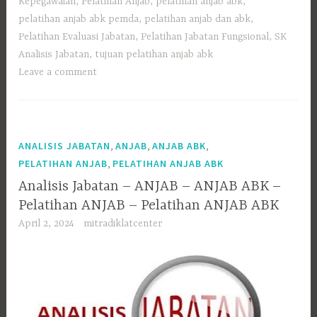
Kepegawaian
,
Pelatihan Anjab
,
pelatihan anjab abk
,
pelatihan anjab abk pemda
,
pelatihan anjab dan abk
,
Pelatihan Evaluasi Jabatan
,
Pelatihan Jabatan Fungsional
,
SK
Analisis Jabatan
,
tujuan pelatihan anjab abk
Leave a comment
,
,
,
ANALISIS JABATAN
ANJAB
ANJAB ABK
,
PELATIHAN ANJAB
PELATIHAN ANJAB ABK
Analisis Jabatan – ANJAB – ANJAB ABK –
Pelatihan ANJAB – Pelatihan ANJAB ABK
April 2, 2024
mitradiklatcenter