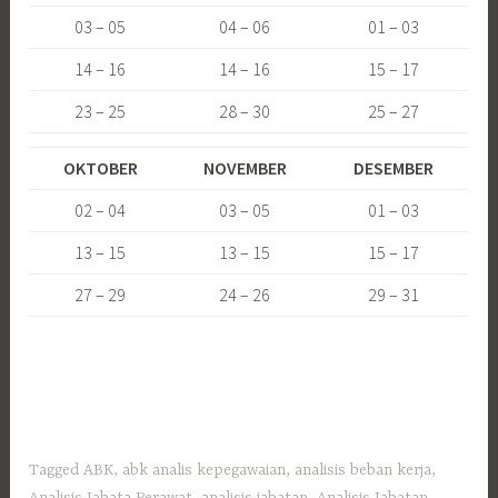
03 – 05
04 – 06
01 – 03
14 – 16
14 – 16
15 – 17
23 – 25
28 – 30
25 – 27
OKTOBER
NOVEMBER
DESEMBER
02 – 04
03 – 05
01 – 03
13 – 15
13 – 15
15 – 17
27 – 29
24 – 26
29 – 31
Tagged
ABK
,
abk analis kepegawaian
,
analisis beban kerja
,