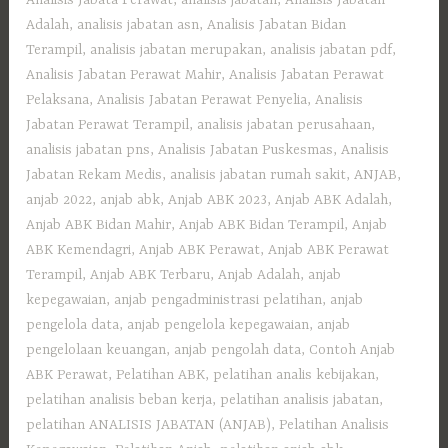
Analisis Jabata Perawat
,
analisis jabatan
,
Analisis Jabatan
Adalah
,
analisis jabatan asn
,
Analisis Jabatan Bidan
Terampil
,
analisis jabatan merupakan
,
analisis jabatan pdf
,
Analisis Jabatan Perawat Mahir
,
Analisis Jabatan Perawat
Pelaksana
,
Analisis Jabatan Perawat Penyelia
,
Analisis
Jabatan Perawat Terampil
,
analisis jabatan perusahaan
,
analisis jabatan pns
,
Analisis Jabatan Puskesmas
,
Analisis
Jabatan Rekam Medis
,
analisis jabatan rumah sakit
,
ANJAB
,
anjab 2022
,
anjab abk
,
Anjab ABK 2023
,
Anjab ABK Adalah
,
Anjab ABK Bidan Mahir
,
Anjab ABK Bidan Terampil
,
Anjab
ABK Kemendagri
,
Anjab ABK Perawat
,
Anjab ABK Perawat
Terampil
,
Anjab ABK Terbaru
,
Anjab Adalah
,
anjab
kepegawaian
,
anjab pengadministrasi pelatihan
,
anjab
pengelola data
,
anjab pengelola kepegawaian
,
anjab
pengelolaan keuangan
,
anjab pengolah data
,
Contoh Anjab
ABK Perawat
,
Pelatihan ABK
,
pelatihan analis kebijakan
,
pelatihan analisis beban kerja
,
pelatihan analisis jabatan
,
pelatihan ANALISIS JABATAN (ANJAB)
,
Pelatihan Analisis