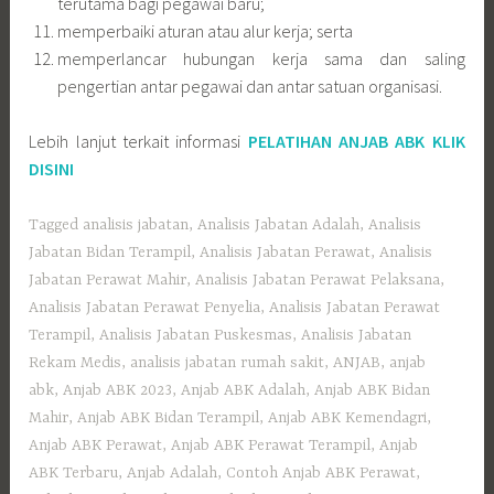
terutama bagi pegawai baru;
memperbaiki aturan atau alur kerja; serta
memperlancar hubungan kerja sama dan saling
pengertian antar pegawai dan antar satuan organisasi.
Lebih lanjut terkait informasi
PELATIHAN ANJAB ABK KLIK
DISINI
Tagged
analisis jabatan
,
Analisis Jabatan Adalah
,
Analisis
Jabatan Bidan Terampil
,
Analisis Jabatan Perawat
,
Analisis
Jabatan Perawat Mahir
,
Analisis Jabatan Perawat Pelaksana
,
Analisis Jabatan Perawat Penyelia
,
Analisis Jabatan Perawat
Terampil
,
Analisis Jabatan Puskesmas
,
Analisis Jabatan
Rekam Medis
,
analisis jabatan rumah sakit
,
ANJAB
,
anjab
abk
,
Anjab ABK 2023
,
Anjab ABK Adalah
,
Anjab ABK Bidan
Mahir
,
Anjab ABK Bidan Terampil
,
Anjab ABK Kemendagri
,
Anjab ABK Perawat
,
Anjab ABK Perawat Terampil
,
Anjab
ABK Terbaru
,
Anjab Adalah
,
Contoh Anjab ABK Perawat
,