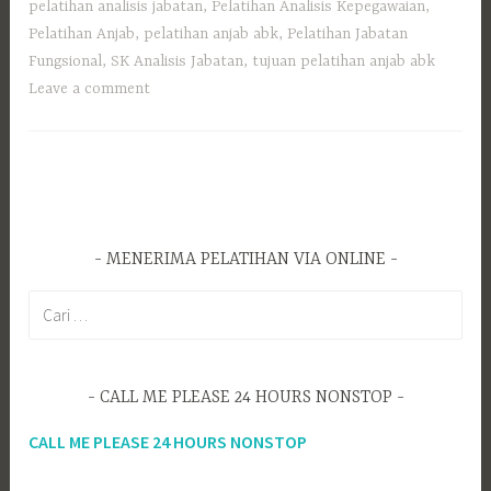
pelatihan analisis jabatan
,
Pelatihan Analisis Kepegawaian
,
Pelatihan Anjab
,
pelatihan anjab abk
,
Pelatihan Jabatan
Fungsional
,
SK Analisis Jabatan
,
tujuan pelatihan anjab abk
Leave a comment
MENERIMA PELATIHAN VIA ONLINE
C
a
r
i
CALL ME PLEASE 24 HOURS NONSTOP
u
n
CALL ME PLEASE 24 HOURS NONSTOP
t