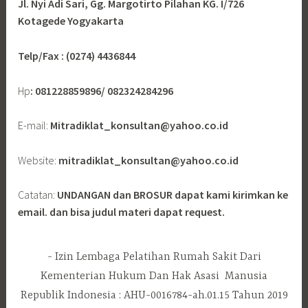
u
Jl. Nyi Adi Sari, Gg. Margotirto Pilahan KG. I/726
k
Kotagede Yogyakarta
:
Telp/Fax : (0274) 4436844
Hp
: 081228859896/ 082324284296
E-mail:
Mitradiklat_konsultan@yahoo.co.id
Website:
mitradiklat_konsultan@yahoo.co.id
Catatan:
UNDANGAN dan BROSUR dapat kami kirimkan ke
email. dan bisa judul materi dapat request.
Izin Lembaga Pelatihan Rumah Sakit Dari
Kementerian Hukum Dan Hak Asasi Manusia
Republik Indonesia : AHU-0016784-ah.01.15 Tahun 2019