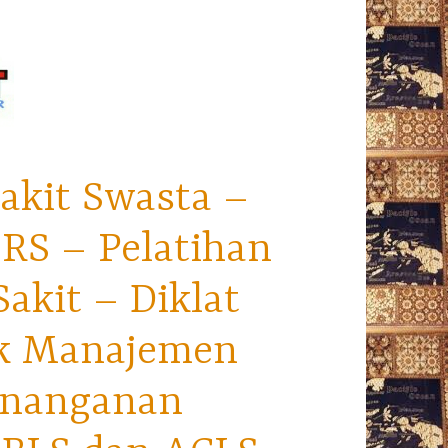
akit Swasta –
RS – Pelatihan
kit – Diklat
ek Manajemen
enanganan