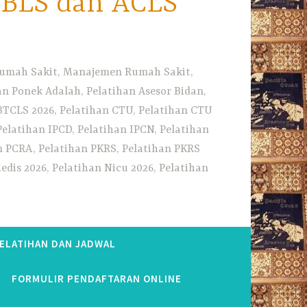
i BLS dan ACLS
 Rumah Sakit, Manajemen Rumah Sakit,
 Ponek Adalah, Pelatihan Asesor Bidan,
BTCLS 2026, Pelatihan CTU, Pelatihan CTU
Pelatihan IPCD, Pelatihan IPCN, Pelatihan
n PCRA, Pelatihan PKRS, Pelatihan PKRS
dis 2026, Pelatihan Nicu 2026, Pelatihan
PELATIHAN DAN JADWAL
FORMULIR PENDAFTARAN ONLINE