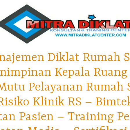
najemen Diklat Rumah S
mimpinan Kepala Ruang 
utu Pelayanan Rumah Sa
isiko Klinik RS – Bimt
tan Pasien – Training P