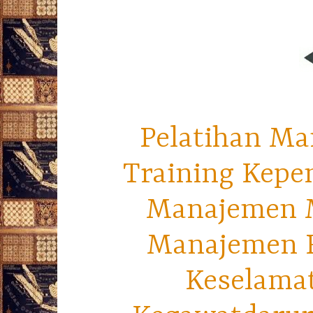
Pelatihan Ma
Training Kepe
Manajemen M
Manajemen R
Keselama