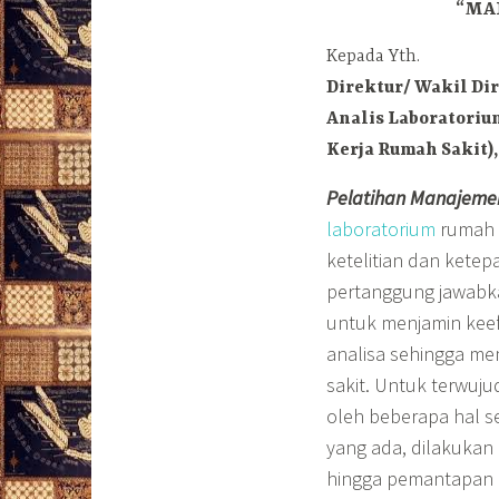
“MA
Kepada Yth.
Direktur/ Wakil Di
Analis Laboratoriu
Kerja Rumah Sakit)
Pelatihan Manajeme
laboratorium
rumah s
ketelitian dan ketep
pertanggung jawabkan
untuk menjamin keefe
analisa sehingga me
sakit. Untuk terwuju
oleh beberapa hal s
yang ada, dilakukan
hingga pemantapan m