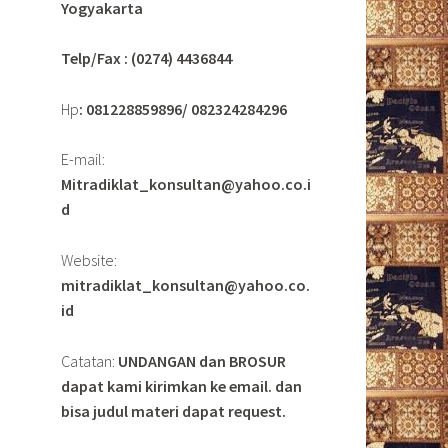
Yogyakarta
Telp/Fax : (0274) 4436844
Hp
: 081228859896/ 082324284296
E-mail:
Mitradiklat_konsultan@yahoo.co.i
d
Website:
mitradiklat_konsultan@yahoo.co.
id
Catatan:
UNDANGAN dan BROSUR
dapat kami kirimkan ke email. dan
bisa judul materi dapat request.