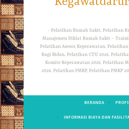
Kegawatdarura
Pelatihan Rumah Sakit, Pelatihan R
Manajemen Diklat Rumah Sakit – Traini
Pelatihan Asesor Keperawatan, Pelatihan
Bagi Bidan, Pelatihan CTU 2026, Pelatiha
Komite Keperawatan 2026, Pelatihan MF
2026, Pelatihan PMKP, Pelatihan PMKP 20
BERANDA
PROFI
INFORMASI BIAYA DAN FASILIT