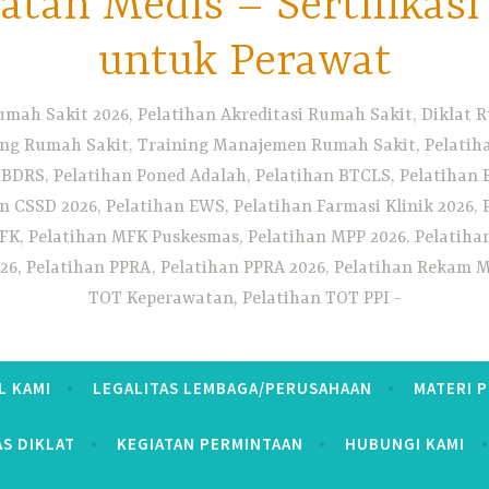
tan Medis – Sertifikas
untuk Perawat
umah Sakit 2026, Pelatihan Akreditasi Rumah Sakit, Diklat
ng Rumah Sakit, Training Manajemen Rumah Sakit, Pelatihan
 BDRS, Pelatihan Poned Adalah, Pelatihan BTCLS, Pelatihan 
n CSSD 2026, Pelatihan EWS, Pelatihan Farmasi Klinik 2026, 
K, Pelatihan MFK Puskesmas, Pelatihan MPP 2026, Pelatiha
26, Pelatihan PPRA, Pelatihan PPRA 2026, Pelatihan Rekam Me
TOT Keperawatan, Pelatihan TOT PPI
L KAMI
LEGALITAS LEMBAGA/PERUSAHAAN
MATERI 
AS DIKLAT
KEGIATAN PERMINTAAN
HUBUNGI KAMI