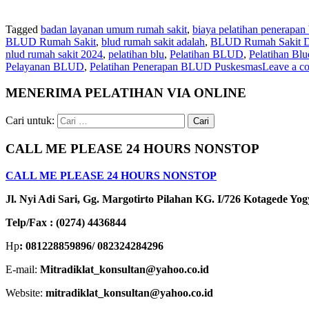
Tagged
badan layanan umum rumah sakit
,
biaya pelatihan penerapan
BLUD Rumah Sakit
,
blud rumah sakit adalah
,
BLUD Rumah Sakit D
nlud rumah sakit 2024
,
pelatihan blu
,
Pelatihan BLUD
,
Pelatihan Bl
Pelayanan BLUD
,
Pelatihan Penerapan BLUD Puskesmas
Leave a c
MENERIMA PELATIHAN VIA ONLINE
Cari untuk:
CALL ME PLEASE 24 HOURS NONSTOP
CALL ME PLEASE 24 HOURS NONSTOP
Jl. Nyi Adi Sari, Gg. Margotirto Pilahan KG. I/726 Kotagede Yo
Telp/Fax : (0274) 4436844
Hp
: 081228859896/ 082324284296
E-mail:
Mitradiklat_konsultan@yahoo.co.id
Website:
mitradiklat_konsultan@yahoo.co.id