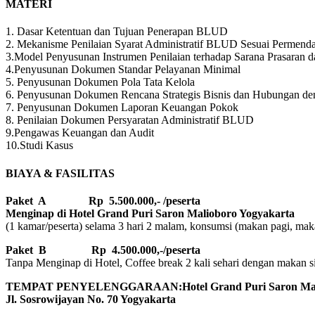
MATERI
1. Dasar Ketentuan dan Tujuan Penerapan BLUD
2. Mekanisme Penilaian Syarat Administratif BLUD Sesuai Permend
3.Model Penyusunan Instrumen Penilaian terhadap Sarana Prasaran
4.Penyusunan Dokumen Standar Pelayanan Minimal
5. Penyusunan Dokumen Pola Tata Kelola
6. Penyusunan Dokumen Rencana Strategis Bisnis dan Hubungan de
7. Penyusunan Dokumen Laporan Keuangan Pokok
8. Penilaian Dokumen Persyaratan Administratif BLUD
9.Pengawas Keuangan dan Audit
10.Studi Kasus
BIAYA & FASILITAS
Paket A Rp 5.500.000,- /peserta
Menginap di Hotel Grand Puri Saron Malioboro Yogyakarta
(1 kamar/peserta) selama 3 hari 2 malam, konsumsi (makan pagi, makan
Paket B
Rp 4.500.000,-/peserta
Tanpa Menginap di Hotel, Coffee break 2 kali sehari dengan makan sian
TEMPAT PENYELENGGARAAN:Hotel Grand Puri Saron Mali
Jl. Sosrowijayan No. 70 Yogyakarta