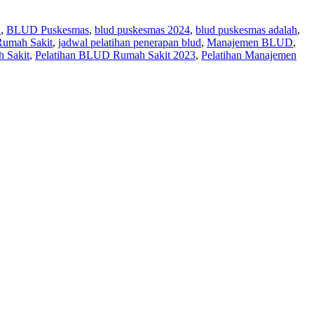
n
,
BLUD Puskesmas
,
blud puskesmas 2024
,
blud puskesmas adalah
,
Rumah Sakit
,
jadwal pelatihan penerapan blud
,
Manajemen BLUD
,
h Sakit
,
Pelatihan BLUD Rumah Sakit 2023
,
Pelatihan Manajemen