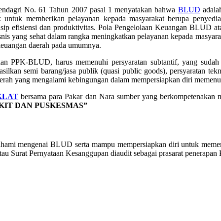
ndagri No. 61 Tahun 2007 pasal 1 menyatakan bahwa
BLUD
adalah
k untuk memberikan pelayanan kepada masyarakat berupa penyedia
insip efisiensi dan produktivitas. Pola Pengelolaan Keuangan BLUD
k bisnis yang sehat dalam rangka meningkatkan pelayanan kepada masy
n keuangan daerah pada umumnya.
n PPK-BLUD, harus memenuhi persyaratan subtantif, yang sudah pa
kan semi barang/jasa publik (quasi public goods), persyaratan tekni
erah yang mengalami kebingungan dalam mempersiapkan diri memenuh
KLAT
bersama para Pakar dan Nara sumber yang berkompetenakan
IT DAN PUSKESMAS”
ahami mengenai BLUD serta mampu mempersiapkan diri untuk memenuhi p
tau Surat Pernyataan Kesanggupan diaudit sebagai prasarat penerap