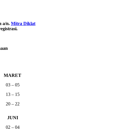
a a/n.
Mitra Diklat
gistrasi.
naan
MARET
03 – 05
13 – 15
20 – 22
JUNI
02 – 04