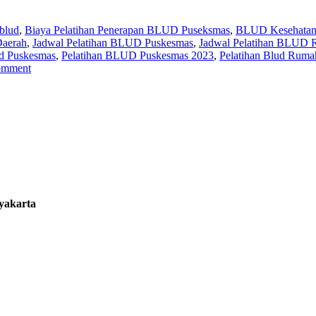
 blud
,
Biaya Pelatihan Penerapan BLUD Puseksmas
,
BLUD Kesehata
aerah
,
Jadwal Pelatihan BLUD Puskesmas
,
Jadwal Pelatihan BLUD 
ud Puskesmas
,
Pelatihan BLUD Puskesmas 2023
,
Pelatihan Blud Ruma
omment
gyakarta