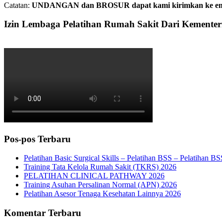
Catatan:
UNDANGAN dan BROSUR dapat kami kirimkan ke email. 
Izin Lembaga Pelatihan Rumah Sakit Dari Kemente
Pos-pos Terbaru
Pelatihan Basic Surgical Skills – Pelatihan BSS – Pelatihan B
Training Tata Kelola Rumah Sakit (TKRS) 2026
PELATIHAN CLINICAL PATHWAY 2026
Training Asuhan Persalinan Normal (APN) 2026
Pelatihan Asesor Tenaga Kesehatan Lainnya 2026
Komentar Terbaru