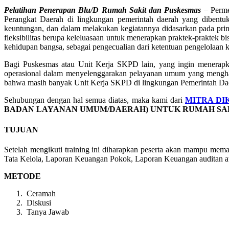
Pelatihan Penerapan Blu/D Rumah Sakit dan Puskesmas
– Perme
Perangkat Daerah di lingkungan pemerintah daerah yang dibentu
keuntungan, dan dalam melakukan kegiatannya didasarkan pada pr
fleksibilitas berupa keleluasaan untuk menerapkan praktek-prakte
kehidupan bangsa, sebagai pengecualian dari ketentuan pengelolaa
Bagi Puskesmas atau Unit Kerja SKPD lain, yang ingin menerapka
operasional dalam menyelenggarakan pelayanan umum yang menghasil
bahwa masih banyak Unit Kerja SKPD di lingkungan Pemerintah Da
Sehubungan dengan hal semua diatas, maka kami dari
MITRA DI
BADAN LAYANAN UMUM/DAERAH) UNTUK RUMAH SAK
TUJUAN
Setelah mengikuti training ini diharapkan peserta akan mampu mem
Tata Kelola, Laporan Keuangan Pokok, Laporan Keuangan auditan a
METODE
Ceramah
Diskusi
Tanya Jawab