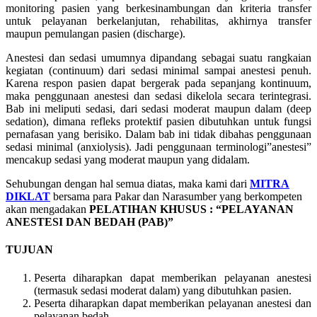
monitoring pasien yang berkesinambungan dan kriteria transfer
untuk pelayanan berkelanjutan, rehabilitas, akhirnya transfer
maupun pemulangan pasien (discharge).
Anestesi dan sedasi umumnya dipandang sebagai suatu rangkaian
kegiatan (continuum) dari sedasi minimal sampai anestesi penuh.
Karena respon pasien dapat bergerak pada sepanjang kontinuum,
maka penggunaan anestesi dan sedasi dikelola secara terintegrasi.
Bab ini meliputi sedasi, dari sedasi moderat maupun dalam (deep
sedation), dimana refleks protektif pasien dibutuhkan untuk fungsi
pernafasan yang berisiko. Dalam bab ini tidak dibahas penggunaan
sedasi minimal (anxiolysis). Jadi penggunaan terminologi”anestesi”
mencakup sedasi yang moderat maupun yang didalam.
Sehubungan dengan hal semua diatas, maka kami dari
MITRA
DIKLAT
bersama para Pakar dan Narasumber yang berkompeten
akan mengadakan
PELATIHAN KHUSUS : “PELAYANAN
ANESTESI DAN BEDAH (PAB)”
TUJUAN
Peserta diharapkan dapat memberikan pelayanan anestesi
(termasuk sedasi moderat dalam) yang dibutuhkan pasien.
Peserta diharapkan dapat memberikan pelayanan anestesi dan
pelayanan bedah.