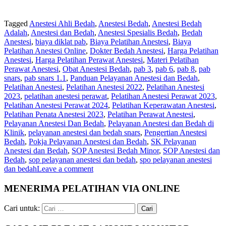
Tagged
Anestesi Ahli Bedah
,
Anestesi Bedah
,
Anestesi Bedah
Adalah
,
Anestesi dan Bedah
,
Anestesi Spesialis Bedah
,
Bedah
Anestesi
,
biaya diklat pab
,
Biaya Pelatihan Anestesi
,
Biaya
Pelatihan Anestesi Online
,
Dokter Bedah Anestesi
,
Harga Pelatihan
Anestesi
,
Harga Pelatihan Perawat Anestesi
,
Materi Pelatihan
Perawat Anestesi
,
Obat Anestesi Bedah
,
pab 3
,
pab 6
,
pab 8
,
pab
snars
,
pab snars 1.1
,
Panduan Pelayanan Anestesi dan Bedah
,
Pelatihan Anestesi
,
Pelatihan Anestesi 2022
,
Pelatihan Anestesi
2023
,
pelatihan anestesi perawat
,
Pelatihan Anestesi Perawat 2023
,
Pelatihan Anestesi Perawat 2024
,
Pelatihan Keperawatan Anestesi
,
Pelatihan Penata Anestesi 2023
,
Pelatihan Perawat Anestesi
,
Pelayanan Anestesi Dan Bedah
,
Pelayanan Anestesi dan Bedah di
Klinik
,
pelayanan anestesi dan bedah snars
,
Pengertian Anestesi
Bedah
,
Pokja Pelayanan Anestesi dan Bedah
,
SK Pelayanan
Anestesi dan Bedah
,
SOP Anestesi Bedah Minor
,
SOP Anestesi dan
Bedah
,
sop pelayanan anestesi dan bedah
,
spo pelayanan anestesi
dan bedah
Leave a comment
MENERIMA PELATIHAN VIA ONLINE
Cari untuk: