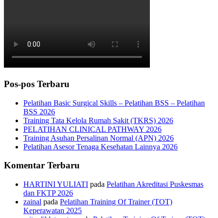
Pos-pos Terbaru
Pelatihan Basic Surgical Skills – Pelatihan BSS – Pelatihan
BSS 2026
Training Tata Kelola Rumah Sakit (TKRS) 2026
PELATIHAN CLINICAL PATHWAY 2026
Training Asuhan Persalinan Normal (APN) 2026
Pelatihan Asesor Tenaga Kesehatan Lainnya 2026
Komentar Terbaru
HARTINI YULIATI
pada
Pelatihan Akreditasi Puskesmas
dan FKTP 2026
zainal
pada
Pelatihan Training Of Trainer (TOT)
Keperawatan 2025