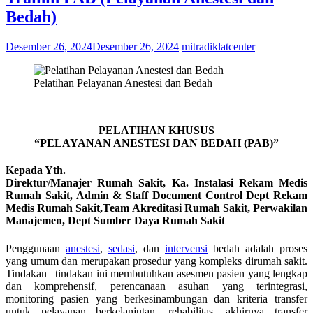
Bedah)
Desember 26, 2024
Desember 26, 2024
mitradiklatcenter
Pelatihan Pelayanan Anestesi dan Bedah
PELATIHAN KHUSUS
“PELAYANAN ANESTESI DAN BEDAH (PAB)”
Kepada Yth.
Direktur/Manajer Rumah Sakit, Ka. Instalasi Rekam Medis
Rumah Sakit, Admin & Staff Document Control Dept Rekam
Medis Rumah Sakit,Team Akreditasi Rumah Sakit, Perwakilan
Manajemen, Dept Sumber Daya Rumah Sakit
Penggunaan
anestesi
,
sedasi
, dan
intervensi
bedah adalah proses
yang umum dan merupakan prosedur yang kompleks dirumah sakit.
Tindakan –tindakan ini membutuhkan asesmen pasien yang lengkap
dan komprehensif, perencanaan asuhan yang terintegrasi,
monitoring pasien yang berkesinambungan dan kriteria transfer
untuk pelayanan berkelanjutan, rehabilitas, akhirnya transfer