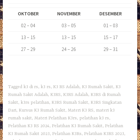
OKTOBER
NOVEMBER
DESEMBER
02 – 04
03 – 05
01 – 03
13 – 15
13 – 15
15 – 17
27 – 29
24 – 26
29 – 31
Tagged
k3 di rs
,
k3 rs
,
K3 RS Adalah
,
K3 Rumah Sakit
,
K3
Rumah Sakit Adalah
,
K3RS
,
K3RS Adalah
,
K3RS di Rumah
Sakit
,
k3rs pelatihan
,
K3RS Rumah Sakit
,
K3RS Singkatan
Dari
,
Kursus K3 Rumah Sakit
,
Materi K3 RS
,
materi k3
rumah sakit
,
Materi Pelatihan K3rs
,
pelatihan k3 rs
,
Pelatihan K3 RS 2024
,
Pelatihan K3 Rumah Sakit
,
Pelatihan
K3 Rumah Sakit 2023
,
Pelatihan K3Rs
,
Pelatihan K3RS 2023
,