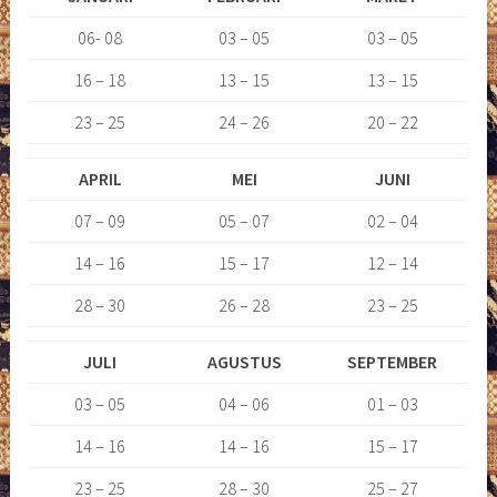
06- 08
03 – 05
03 – 05
16 – 18
13 – 15
13 – 15
23 – 25
24 – 26
20 – 22
APRIL
MEI
JUNI
07 – 09
05 – 07
02 – 04
14 – 16
15 – 17
12 – 14
28 – 30
26 – 28
23 – 25
JULI
AGUSTUS
SEPTEMBER
03 – 05
04 – 06
01 – 03
14 – 16
14 – 16
15 – 17
23 – 25
28 – 30
25 – 27