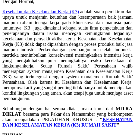
Dengan Hormat,
Kesehatan dan Keselamatan Kerja (K3)
adalah suatu pemikiran dan
upaya untuk menjamin keutuhan dan kesempurnaan baik jasmani
maupun rohani tenaga kerja pada khususnya dan manusia pada
umumnya. K3 juga dimaknai sebagai suatu ilmu pengetahuan dan
penerapannya dalam usaha mencegah kemungkinan terjadinya
kecelakaan dan penyakit akibat kerja. Kesehatan dan Keselamatan
Kerja (K3) tidak dapat dipisahkan dengan proses produksi baik jasa
maupun industri. Perkembangan pembangunan setelah Indonesia
merdeka menimbulkan konsekwensi meningkatkan intensitas kerja
yang mengakibatkan pula meningkatnya resiko kecelakaan di
lingkungankerja. Setiap Rumah Sakit/ Perusahaan wajib
menerapkan system manajemen Kesehatan dan Keselamatan Kerja
(K3) yang terintegrasi dengan system manajemen Rumah Sakit/
Perusahaan. Oleh karena itu Kesehatan dan Keselamatan Kerja,
mempunyai arti yang sangat penting tidak hanya untuk menciptakan
kondisi lingkungan yang aman, akan tetapi juga untuk menjaga asset
pembangunan.
Sehubungan dengan hal semua diatas, maka kami dari
MITRA
DIKLAT
bersama para Pakar dan Narasumber yang berkompeten
akan mengadakan PELATIHAN KHUSUS :
“
KESEHATAN
DAN KESELAMATAN KERJA (K3) RUMAH SAKIT
”