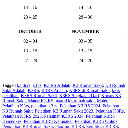
14 – 16
14 – 16
23 – 25
28 – 30
OKTOBER
NOVEMBER
02 – 04
03 – 05
13 – 15
13 – 15
27 – 29
24 – 26
Tagged
k3 di rs
,
k3 rs
,
K3 RS Adalah
,
K3 Rumah Sakit
,
K3 Rumah
Sakit Adalah
,
K3RS
,
K3RS Adalah
,
K3RS di Rumah Sakit
,
k3rs
pelatihan
,
K3RS Rumah Sakit
,
K3RS Singkatan Dari
,
Kursus K3
Rumah Sakit
,
Materi K3 RS
,
materi k3 rumah sakit
,
Materi
Pelatihan K3rs
,
pelatihan k3 rs
,
Pelatihan K3 RS 2024
,
Pelatihan
K3 Rumah Sakit
,
Pelatihan K3 Rumah Sakit 2023
,
Pelatihan K3Rs
,
Pelatihan K3RS 2023
,
Pelatihan K3RS 2024
,
Pelatihan K3RS
Kemenkes
,
Pelatihan K3RS Kemnaker
,
Pelatihan K3RS Online
,
Pengertian K3 Rumah Sakit
,
Ptogram K3 RS
,
Sertifikasi K3 RS
,