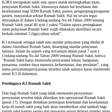
K3RS merupakan salah satu upaya untuk meningkatkan mutu
pelayanan Rumah Sakit, khususnya dalam hal kesehatan dan
keselamatan bagi SDM Rumah Sakit, pasien, pengunjung/pengantar
pasien, masyarakat sekitar Rumah Sakit. Hal ini secara tegas
dinyatakan di dalam Undang-undang No.44 Tahun 2009 tentang
Rumah Sakit, pasal 40 ayat 1 yakni “Dalam upaya peningkatan
mutu pelayanan Rumah Sakit wajib dilakukan akreditasi secara
berkala minimal 3 (tiga) tahun sekali”.
K3 termasuk sebagai salah satu standar pelayanan yang dinilai di
dalam Akreditasi Rumah Sakit, disamping standar pelayanan
lainnya. Selain itu seperti yang tercantum dalam pasal 7 ayat 1
Undang-undang No.44 Tahun 2009 tentang Rumah Sakit, bahwa
“Rumah Sakit harus memenuhi persyaratan lokasi, bangunan,
prasarana, sumber daya manusia, kefarmasian, dan peralatan”, yang
mana persyaratanpersyaratan tersebut salah satunya harus memenuhi
unsur K3 di dalamnya.
Pentingnya K3 Rumah Sakit
Dan bagi Rumah Sakit yang tidak memenuhi persyaratan-
persyaratan tersebut tidak diberikan izin operasional Rumah Sakit
(pasal 17). Dengan demikian penerapan kesehatan dan keselamatan
kerja di rumah sakit yang baik akan memberikan nilai tambah bagi
rumah sakit karena sarana dan prasarana sesuai dengan standar, tetap