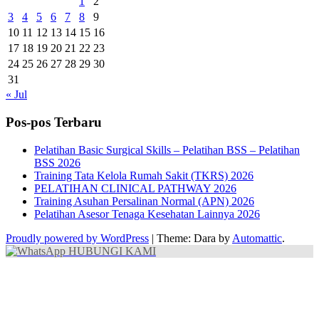
1
2
3
4
5
6
7
8
9
10
11
12
13
14
15
16
17
18
19
20
21
22
23
24
25
26
27
28
29
30
31
« Jul
Pos-pos Terbaru
Pelatihan Basic Surgical Skills – Pelatihan BSS – Pelatihan
BSS 2026
Training Tata Kelola Rumah Sakit (TKRS) 2026
PELATIHAN CLINICAL PATHWAY 2026
Training Asuhan Persalinan Normal (APN) 2026
Pelatihan Asesor Tenaga Kesehatan Lainnya 2026
Proudly powered by WordPress
|
Theme: Dara by
Automattic
.
HUBUNGI KAMI