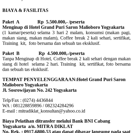
BIAYA & FASILITAS
Paket A Rp 5.500.000,- /peserta
Menginap di Hotel Grand Puri Saron Malioboro Yogyakarta
(1 kamar/peserta) selama 3 hari 2 malam, konsumsi (makan pagi,
makan siang, makan malam), Coffee break 2 kali sehari, sertifikat,
Training kit, foto bersama dan sebuah tas eksklusif.
Paket B
Rp 4.500.000,-/peserta
Tanpa Menginap di Hotel, Coffee break 2 kali sehari dengan makan
siang di hotel selama 2 hari. Training kit, sertifikat, foto bersama
dan sebuah tas eksklusif.
TEMPAT PENYELENGGARAAN:Hotel Grand Puri Saron
Malioboro Yogyakarta
Jl. Sosrowijayan No. 242 Yogyakarta
Telp/Fax : (0274) 4436844
WA : 081228859896 / 082324284296
E-mail : mitradiklat_konsultan@yahoo.co.id
Biaya Pelatihan ditransfer melalui Bank BNI Cabang
Yogyakarta a/n. MITRA DIKLAT
No. Rek. : 0917-6800-53 atau dapat dibayar langsung pada saat