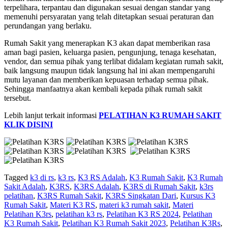
terpelihara, terpantau dan digunakan sesuai dengan standar yang
memenuhi persyaratan yang telah ditetapkan sesuai peraturan dan
perundangan yang berlaku.
Rumah Sakit yang menerapkan K3 akan dapat memberikan rasa
aman bagi pasien, keluarga pasien, pengunjung, tenaga kesehatan,
vendor, dan semua pihak yang terlibat didalam kegiatan rumah sakit,
baik langsung maupun tidak langsung hal ini akan mempengaruhi
mutu layanan dan memberikan kepuasan terhadap semua pihak.
Sehingga manfaatnya akan kembali kepada pihak rumah sakit
tersebut.
Lebih lanjut terkait informasi
PELATIHAN K3 RUMAH SAKIT
KLIK DISINI
Tagged
k3 di rs
,
k3 rs
,
K3 RS Adalah
,
K3 Rumah Sakit
,
K3 Rumah
Sakit Adalah
,
K3RS
,
K3RS Adalah
,
K3RS di Rumah Sakit
,
k3rs
pelatihan
,
K3RS Rumah Sakit
,
K3RS Singkatan Dari
,
Kursus K3
Rumah Sakit
,
Materi K3 RS
,
materi k3 rumah sakit
,
Materi
Pelatihan K3rs
,
pelatihan k3 rs
,
Pelatihan K3 RS 2024
,
Pelatihan
K3 Rumah Sakit
,
Pelatihan K3 Rumah Sakit 2023
,
Pelatihan K3Rs
,