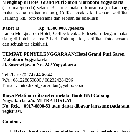
Menginap di Hotel Grand Puri Saron Malioboro Yogyakarta
(1 kamar/peserta) selama 3 hari 2 malam, konsumsi (makan pagi,
makan siang, makan malam), Coffee break 2 kali sehari, sertifikat,
Training kit, foto bersama dan sebuah tas eksklusif.
Paket B
Rp 4.500.000,-/peserta
Tanpa Menginap di Hotel, Coffee break 2 kali sehari dengan makan
siang di hotel selama 2 hari. Training kit, sertifikat, foto bersama
dan sebuah tas eksklusif.
TEMPAT PENYELENGGARAAN:Hotel Grand Puri Saron
Malioboro Yogyakarta
Jl. Sosrowijayan No. 242 Yogyakarta
Telp/Fax : (0274) 4436844
WA : 081228859896 / 082324284296
E-mail : mitradiklat_konsultan@yahoo.co.id
Biaya Pelatihan ditransfer melalui Bank BNI Cabang
Yogyakarta a/n. MITRA DIKLAT
No. Rek. : 0917-6800-53 atau dapat dibayar langsung pada saat
registrasi.
Catatan :
Batas konfirmasi pendaftaran 3 hari sebelum hari