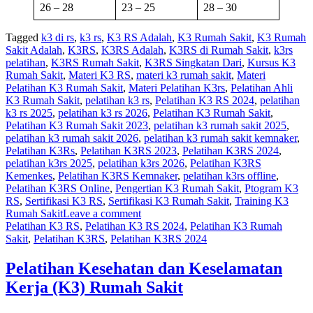
26 – 28
23 – 25
28 – 30
Tagged
k3 di rs
,
k3 rs
,
K3 RS Adalah
,
K3 Rumah Sakit
,
K3 Rumah
Sakit Adalah
,
K3RS
,
K3RS Adalah
,
K3RS di Rumah Sakit
,
k3rs
pelatihan
,
K3RS Rumah Sakit
,
K3RS Singkatan Dari
,
Kursus K3
Rumah Sakit
,
Materi K3 RS
,
materi k3 rumah sakit
,
Materi
Pelatihan K3 Rumah Sakit
,
Materi Pelatihan K3rs
,
Pelatihan Ahli
K3 Rumah Sakit
,
pelatihan k3 rs
,
Pelatihan K3 RS 2024
,
pelatihan
k3 rs 2025
,
pelatihan k3 rs 2026
,
Pelatihan K3 Rumah Sakit
,
Pelatihan K3 Rumah Sakit 2023
,
pelatihan k3 rumah sakit 2025
,
pelatihan k3 rumah sakit 2026
,
pelatihan k3 rumah sakit kemnaker
,
Pelatihan K3Rs
,
Pelatihan K3RS 2023
,
Pelatihan K3RS 2024
,
pelatihan k3rs 2025
,
pelatihan k3rs 2026
,
Pelatihan K3RS
Kemenkes
,
Pelatihan K3RS Kemnaker
,
pelatihan k3rs offline
,
Pelatihan K3RS Online
,
Pengertian K3 Rumah Sakit
,
Ptogram K3
RS
,
Sertifikasi K3 RS
,
Sertifikasi K3 Rumah Sakit
,
Training K3
Rumah Sakit
Leave a comment
Pelatihan K3 RS
,
Pelatihan K3 RS 2024
,
Pelatihan K3 Rumah
Sakit
,
Pelatihan K3RS
,
Pelatihan K3RS 2024
Pelatihan Kesehatan dan Keselamatan
Kerja (K3) Rumah Sakit