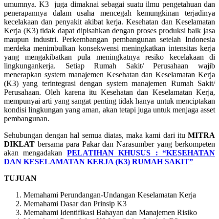
umumnya. K3 juga dimaknai sebagai suatu ilmu pengetahuan dan
penerapannya dalam usaha mencegah kemungkinan terjadinya
kecelakaan dan penyakit akibat kerja. Kesehatan dan Keselamatan
Kerja (K3) tidak dapat dipisahkan dengan proses produksi baik jasa
maupun industri. Perkembangan pembangunan setelah Indonesia
merdeka menimbulkan konsekwensi meningkatkan intensitas kerja
yang mengakibatkan pula meningkatnya resiko kecelakaan di
lingkungankerja. Setiap Rumah Sakit/ Perusahaan wajib
menerapkan system manajemen Kesehatan dan Keselamatan Kerja
(K3) yang terintegrasi dengan system manajemen Rumah Sakit/
Perusahaan. Oleh karena itu Kesehatan dan Keselamatan Kerja,
mempunyai arti yang sangat penting tidak hanya untuk menciptakan
kondisi lingkungan yang aman, akan tetapi juga untuk menjaga asset
pembangunan.
Sehubungan dengan hal semua diatas, maka kami dari itu
MITRA
DIKLAT
bersama para Pakar dan Narasumber yang berkompeten
akan mengadakan
PELATIHAN KHUSUS : “KESEHATAN
DAN KESELAMATAN KERJA (K3) RUMAH SAKIT”
TUJUAN
Memahami Perundangan-Undangan Keselamatan Kerja
Memahami Dasar dan Prinsip K3
Memahami Identifikasi Bahayan dan Manajemen Risiko