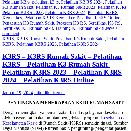
Pelatihan K3rs
,
pelatihan k3 rs
,
Pelatihan K3 RS 2024
,
Pelatihan
K3 Rumah Sakit
,
Pelatihan K3 Rumah Sakit 2023
,
Pelatihan K3Rs
,
Pelatihan K3RS 2023
,
Pelatihan K3RS 2024
,
Pelatihan K3RS
Kemenkes
,
Pelatihan K3RS Kemnaker
,
Pelatihan K3RS Online
,
Pengertian K3 Rumah Sakit
,
Ptogram K3 RS
,
Sertifikasi K3 RS
,
Sertifikasi K3 Rumah Sakit
,
Training K3 Rumah Sakit
Leave a
comment
K3RS
,
K3RS Rumah Sakit
,
Pelatihan K3 Rumah Sakit
,
Pelatihan
K3RS
,
Pelatihan K3RS 2023
,
Pelatihan K3RS 2024
K3RS – K3RS Rumah Sakit – Pelatihan
K3RS – Pelatihan K3 Rumah Sakit-
Pelatihan K3RS 2023 – Pelatihan K3RS
2024 – Pelatihan K3RS Online
Januari 19, 2024
mitradiklatcenter
PENTINGNYA MENERAPKAN K3 DI RUMAH SAKIT
Dengan meningkatnya pemanfaatan fasilitas pelayanan kesehatan
oleh masyarakat maka tuntutan pengelolaan program
Kesehatan dan
Keselamatan Kerja
di Rumah Sakit (K3RS) semakin tinggi. Sumber
Daya Manusia (SDM) Rumah Sakit, pengunjung/ pengantar pasien,