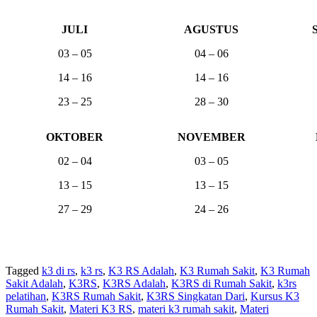
JULI
AGUSTUS
03 – 05
04 – 06
14 – 16
14 – 16
23 – 25
28 – 30
OKTOBER
NOVEMBER
02 – 04
03 – 05
13 – 15
13 – 15
27 – 29
24 – 26
Tagged
k3 di rs
,
k3 rs
,
K3 RS Adalah
,
K3 Rumah Sakit
,
K3 Rumah
Sakit Adalah
,
K3RS
,
K3RS Adalah
,
K3RS di Rumah Sakit
,
k3rs
pelatihan
,
K3RS Rumah Sakit
,
K3RS Singkatan Dari
,
Kursus K3
Rumah Sakit
,
Materi K3 RS
,
materi k3 rumah sakit
,
Materi