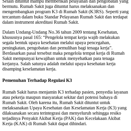
Selain dituntut mampu memberikan pelayanan dan pengobatan yang
bermutu. Rumah Sakit juga dituntut harus melaksanakan dan
mengembangkan program K3 di Rumah Sakit (K3RS). Seperti yang
tercantum dalam buku Standar Pelayanan Rumah Sakit dan terdapat
dalam instrument akreditasi Rumah Sakit.
Dalam Undang-Undang No.36 tahun 2009 tentang Kesehatan,
khususnya pasal 165: “Pengelola tempat kerja wajib melakukan
segala bentuk upaya kesehatan melalui upaya pencegahan,
peningkatan, pengobatan dan pemulihan bagi tenaga kerja”.
Berdasarkan pasal tersebut maka pengelola tempat kerja di Rumah
Sakit mempunyai kewajiban untuk menyehatkan para tenaga
kerjanya. Salah satunya adalah melalui upaya kesehatan kerja
disamping keselamatan kerja.
Pemenuhan Terhadap Regulasi K3
Rumah Sakit harus menjamin K3 terhadap pasien, penyedia layanan
atau pekerja maupun masyarakat sekitar dari potensi bahaya di
Rumah Sakit. Oleh karena itu, Rumah Sakit dituntut untuk
melaksanakan Upaya Kesehatan dan Keselamatan Kerja (K3) yang
dilaksanakan secara terintegrasi dan menyeluruh sehingga resiko
terjadinya Penyakit Akibat Kerja (PAK) dan Kecelakaan Akibat
Kerja (KAK) di Rumah Sakit dapat dihindari.