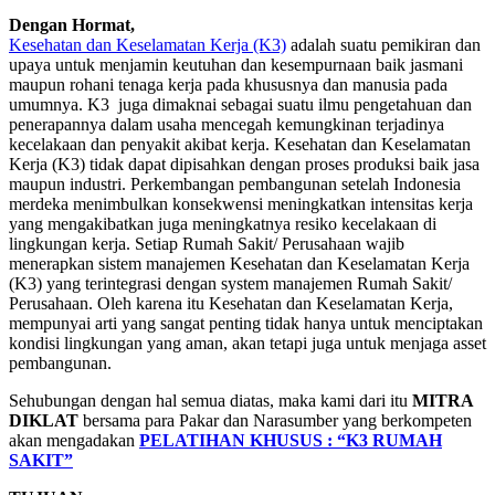
Dengan Hormat,
Kesehatan dan Keselamatan Kerja (K3)
adalah suatu pemikiran dan
upaya untuk menjamin keutuhan dan kesempurnaan baik jasmani
maupun rohani tenaga kerja pada khususnya dan manusia pada
umumnya. K3 juga dimaknai sebagai suatu ilmu pengetahuan dan
penerapannya dalam usaha mencegah kemungkinan terjadinya
kecelakaan dan penyakit akibat kerja. Kesehatan dan Keselamatan
Kerja (K3) tidak dapat dipisahkan dengan proses produksi baik jasa
maupun industri. Perkembangan pembangunan setelah Indonesia
merdeka menimbulkan konsekwensi meningkatkan intensitas kerja
yang mengakibatkan juga meningkatnya resiko kecelakaan di
lingkungan kerja. Setiap Rumah Sakit/ Perusahaan wajib
menerapkan sistem manajemen Kesehatan dan Keselamatan Kerja
(K3) yang terintegrasi dengan system manajemen Rumah Sakit/
Perusahaan. Oleh karena itu Kesehatan dan Keselamatan Kerja,
mempunyai arti yang sangat penting tidak hanya untuk menciptakan
kondisi lingkungan yang aman, akan tetapi juga untuk menjaga asset
pembangunan.
Sehubungan dengan hal semua diatas, maka kami dari itu
MITRA
DIKLAT
bersama para Pakar dan Narasumber yang berkompeten
akan mengadakan
PELATIHAN KHUSUS : “K3 RUMAH
SAKIT”