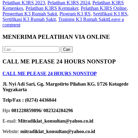
Pelatihan K3RS 2023
,
Pelatihan K3RS 2024
,
Pelatihan K3RS
Kemenkes
,
Pelatihan K3RS Kemnaker
,
Pelatihan K3RS Online
,
Pengertian K3 Rumah Sakit
,
Ptogram K3 RS
,
Sertifikasi K3 RS
,
Sertifikasi K3 Rumah Sakit
,
Training K3 Rumah Sakit
Leave a
comment
MENERIMA PELATIHAN VIA ONLINE
Cari
untuk:
CALL ME PLEASE 24 HOURS NONSTOP
CALL ME PLEASE 24 HOURS NONSTOP
Jl. Nyi Adi Sari, Gg. Margotirto Pilahan KG. I/726 Kotagede
Yogyakarta
Telp/Fax : (0274) 4436844
Hp
: 081228859896/ 082324284296
E-mail:
Mitradiklat_konsultan@yahoo.co.id
Website:
mitradiklat_konsultan@yahoo.co.id