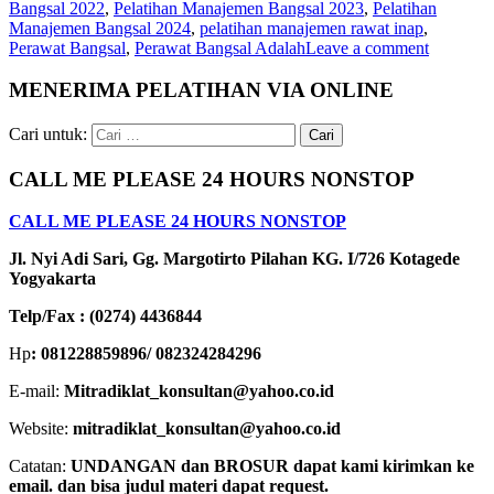
Bangsal 2022
,
Pelatihan Manajemen Bangsal 2023
,
Pelatihan
Manajemen Bangsal 2024
,
pelatihan manajemen rawat inap
,
Perawat Bangsal
,
Perawat Bangsal Adalah
Leave a comment
MENERIMA PELATIHAN VIA ONLINE
Cari untuk:
CALL ME PLEASE 24 HOURS NONSTOP
CALL ME PLEASE 24 HOURS NONSTOP
Jl. Nyi Adi Sari, Gg. Margotirto Pilahan KG. I/726 Kotagede
Yogyakarta
Telp/Fax : (0274) 4436844
Hp
: 081228859896/ 082324284296
E-mail:
Mitradiklat_konsultan@yahoo.co.id
Website:
mitradiklat_konsultan@yahoo.co.id
Catatan:
UNDANGAN dan BROSUR dapat kami kirimkan ke
email. dan bisa judul materi dapat request.