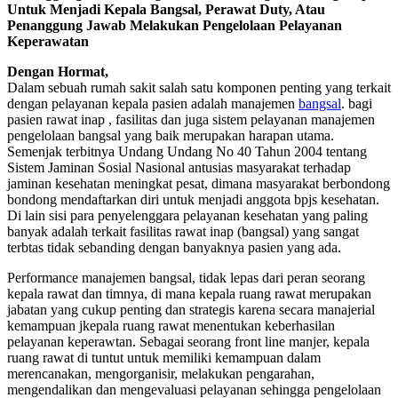
Untuk Menjadi Kepala Bangsal, Perawat Duty, Atau
Penanggung Jawab Melakukan Pengelolaan Pelayanan
Keperawatan
Dengan Hormat,
Dalam sebuah rumah sakit salah satu komponen penting yang terkait
dengan pelayanan kepala pasien adalah manajemen
bangsal
. bagi
pasien rawat inap , fasilitas dan juga sistem pelayanan manajemen
pengelolaan bangsal yang baik merupakan harapan utama.
Semenjak terbitnya Undang Undang No 40 Tahun 2004 tentang
Sistem Jaminan Sosial Nasional antusias masyarakat terhadap
jaminan kesehatan meningkat pesat, dimana masyarakat berbondong
bondong mendaftarkan diri untuk menjadi anggota bpjs kesehatan.
Di lain sisi para penyelenggara pelayanan kesehatan yang paling
banyak adalah terkait fasilitas rawat inap (bangsal) yang sangat
terbtas tidak sebanding dengan banyaknya pasien yang ada.
Performance manajemen bangsal, tidak lepas dari peran seorang
kepala rawat dan timnya, di mana kepala ruang rawat merupakan
jabatan yang cukup penting dan strategis karena secara manajerial
kemampuan jkepala ruang rawat menentukan keberhasilan
pelayanan keperawtan. Sebagai seorang front line manjer, kepala
ruang rawat di tuntut untuk memiliki kemampuan dalam
merencanakan, mengorganisir, melakukan pengarahan,
mengendalikan dan mengevaluasi pelayanan sehingga pengelolaan