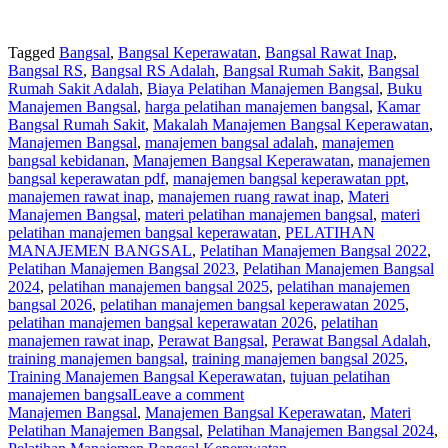
Tagged
Bangsal
,
Bangsal Keperawatan
,
Bangsal Rawat Inap
,
Bangsal RS
,
Bangsal RS Adalah
,
Bangsal Rumah Sakit
,
Bangsal
Rumah Sakit Adalah
,
Biaya Pelatihan Manajemen Bangsal
,
Buku
Manajemen Bangsal
,
harga pelatihan manajemen bangsal
,
Kamar
Bangsal Rumah Sakit
,
Makalah Manajemen Bangsal Keperawatan
,
Manajemen Bangsal
,
manajemen bangsal adalah
,
manajemen
bangsal kebidanan
,
Manajemen Bangsal Keperawatan
,
manajemen
bangsal keperawatan pdf
,
manajemen bangsal keperawatan ppt
,
manajemen rawat inap
,
manajemen ruang rawat inap
,
Materi
Manajemen Bangsal
,
materi pelatihan manajemen bangsal
,
materi
pelatihan manajemen bangsal keperawatan
,
PELATIHAN
MANAJEMEN BANGSAL
,
Pelatihan Manajemen Bangsal 2022
,
Pelatihan Manajemen Bangsal 2023
,
Pelatihan Manajemen Bangsal
2024
,
pelatihan manajemen bangsal 2025
,
pelatihan manajemen
bangsal 2026
,
pelatihan manajemen bangsal keperawatan 2025
,
pelatihan manajemen bangsal keperawatan 2026
,
pelatihan
manajemen rawat inap
,
Perawat Bangsal
,
Perawat Bangsal Adalah
,
training manajemen bangsal
,
training manajemen bangsal 2025
,
Training Manajemen Bangsal Keperawatan
,
tujuan pelatihan
manajemen bangsal
Leave a comment
Manajemen Bangsal
,
Manajemen Bangsal Keperawatan
,
Materi
Pelatihan Manajemen Bangsal
,
Pelatihan Manajemen Bangsal 2024
,