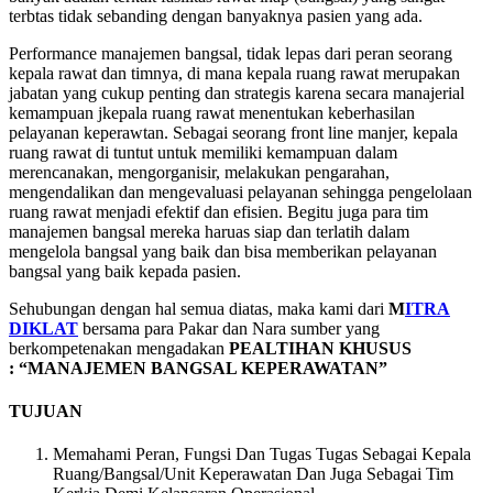
terbtas tidak sebanding dengan banyaknya pasien yang ada.
Performance manajemen bangsal, tidak lepas dari peran seorang
kepala rawat dan timnya, di mana kepala ruang rawat merupakan
jabatan yang cukup penting dan strategis karena secara manajerial
kemampuan jkepala ruang rawat menentukan keberhasilan
pelayanan keperawtan. Sebagai seorang front line manjer, kepala
ruang rawat di tuntut untuk memiliki kemampuan dalam
merencanakan, mengorganisir, melakukan pengarahan,
mengendalikan dan mengevaluasi pelayanan sehingga pengelolaan
ruang rawat menjadi efektif dan efisien. Begitu juga para tim
manajemen bangsal mereka haruas siap dan terlatih dalam
mengelola bangsal yang baik dan bisa memberikan pelayanan
bangsal yang baik kepada pasien.
Sehubungan dengan hal semua diatas, maka kami dari
M
ITRA
DIKLAT
bersama para Pakar dan Nara sumber yang
berkompetenakan mengadakan
PEALTIHAN KHUSUS
: “MANAJEMEN BANGSAL KEPERAWATAN”
TUJUAN
Memahami Peran, Fungsi Dan Tugas Tugas Sebagai Kepala
Ruang/Bangsal/Unit Keperawatan Dan Juga Sebagai Tim