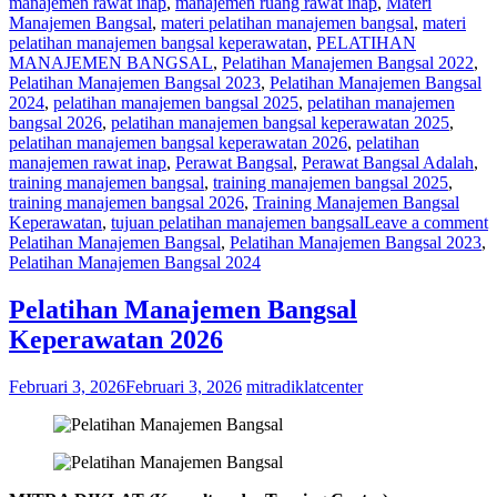
manajemen rawat inap
,
manajemen ruang rawat inap
,
Materi
Manajemen Bangsal
,
materi pelatihan manajemen bangsal
,
materi
pelatihan manajemen bangsal keperawatan
,
PELATIHAN
MANAJEMEN BANGSAL
,
Pelatihan Manajemen Bangsal 2022
,
Pelatihan Manajemen Bangsal 2023
,
Pelatihan Manajemen Bangsal
2024
,
pelatihan manajemen bangsal 2025
,
pelatihan manajemen
bangsal 2026
,
pelatihan manajemen bangsal keperawatan 2025
,
pelatihan manajemen bangsal keperawatan 2026
,
pelatihan
manajemen rawat inap
,
Perawat Bangsal
,
Perawat Bangsal Adalah
,
training manajemen bangsal
,
training manajemen bangsal 2025
,
training manajemen bangsal 2026
,
Training Manajemen Bangsal
Keperawatan
,
tujuan pelatihan manajemen bangsal
Leave a comment
Pelatihan Manajemen Bangsal
,
Pelatihan Manajemen Bangsal 2023
,
Pelatihan Manajemen Bangsal 2024
Pelatihan Manajemen Bangsal
Keperawatan 2026
Februari 3, 2026
Februari 3, 2026
mitradiklatcenter