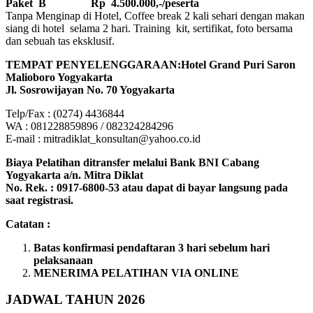
Paket B
Rp 4.500.000,-/peserta
Tanpa Menginap di Hotel, Coffee break 2 kali sehari dengan makan
siang di hotel selama 2 hari. Training kit, sertifikat, foto bersama
dan sebuah tas eksklusif.
TEMPAT PENYELENGGARAAN:Hotel Grand Puri Saron
Malioboro Yogyakarta
Jl. Sosrowijayan No. 70 Yogyakarta
Telp/Fax : (0274) 4436844
WA : 081228859896 / 082324284296
E-mail : mitradiklat_konsultan@yahoo.co.id
Biaya Pelatihan ditransfer melalui Bank BNI Cabang
Yogyakarta a/n. Mitra Diklat
No. Rek. : 0917-6800-53 atau dapat di bayar langsung pada
saat registrasi.
Catatan :
Batas konfirmasi pendaftaran 3 hari sebelum hari
pelaksanaan
MENERIMA PELATIHAN VIA ONLINE
JADWAL TAHUN 2026