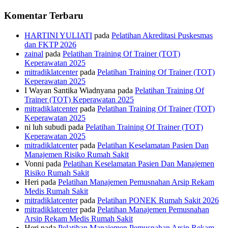
Komentar Terbaru
HARTINI YULIATI
pada
Pelatihan Akreditasi Puskesmas
dan FKTP 2026
zainal
pada
Pelatihan Training Of Trainer (TOT)
Keperawatan 2025
mitradiklatcenter
pada
Pelatihan Training Of Trainer (TOT)
Keperawatan 2025
I Wayan Santika Wiadnyana
pada
Pelatihan Training Of
Trainer (TOT) Keperawatan 2025
mitradiklatcenter
pada
Pelatihan Training Of Trainer (TOT)
Keperawatan 2025
ni luh subudi
pada
Pelatihan Training Of Trainer (TOT)
Keperawatan 2025
mitradiklatcenter
pada
Pelatihan Keselamatan Pasien Dan
Manajemen Risiko Rumah Sakit
Vonni
pada
Pelatihan Keselamatan Pasien Dan Manajemen
Risiko Rumah Sakit
Heri
pada
Pelatihan Manajemen Pemusnahan Arsip Rekam
Medis Rumah Sakit
mitradiklatcenter
pada
Pelatihan PONEK Rumah Sakit 2026
mitradiklatcenter
pada
Pelatihan Manajemen Pemusnahan
Arsip Rekam Medis Rumah Sakit
Heri
pada
Pelatihan Manajemen Pemusnahan Arsip Rekam