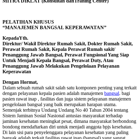
MITRA DIKLAT (Konsultan danTraning Center)
PELATIHAN KHUSUS
“MANAJEMEN BANGSAL KEPERAWATAN”
KepadaYth.
Direktur/ Wakil Direktur Rumah Sakit, Dokter Rumah Sakit,
Perawat Rumah Sakit, Kepala Perawat Rumah sakit/
Penanggung Jawab Bangsal, Perawat Fungsional Yang Siap
Untuk Menjadi Kepala Bangsal, Perawat Duty, Atau
Penanggung Jawab Melakukan Pengelolaan Pelayanan
Keperawatan
Dengan Hormat,
Dalam sebuah rumah sakit salah satu komponen penting yang terkait
dengan pelayanan kepala pasien adalah manajemen
bangsal
. bagi
pasien rawat inap , fasilitas dan juga sistem pelayanan manajemen
pengelolaan bangsal yang baik merupakan harapan utama.
Semenjak terbitnya Undang Undang No 40 Tahun 2004 tentang
Sistem Jaminan Sosial Nasional antusias masyarakat terhadap
jaminan kesehatan meningkat pesat, dimana masyarakat berbondong
bondong mendaftarkan diri untuk menjadi anggota bpjs kesehatan.
Di lain sisi para penyelenggara pelayanan kesehatan yang paling
banyak adalah terkait fasilitas rawat inap (bangsal) yang sangat