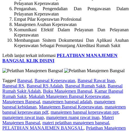
Pelayanan Keperawatan
Pengarahan, Pengendalian Dan Pengawasan Dalam
Pelayanan Keperawatan
Empat Pilar Keperawtan Profesional
Manajemen Asuhan Keperawatan
Komunikasi Efektif Dalam Pelayanan Dan Pelayanan
Keperawatan
Membanguan Sisitem Dokumentasi Dan Aplikasi Asuhan
Keperawatan Sebagai Penunjang Akreditasi Rumah Sakit
Lebih lanjut terkait informasi
PELATIHAN MANAJEMEN
BANGSAL KLIK DISINI
Tagged
Bangsal
,
Bangsal Keperawatan
,
Bangsal Rawat Inap
,
Bangsal RS
,
Bangsal RS Adalah
,
Bangsal Rumah Sakit
,
Bangsal
Rumah Sakit Adalah
,
Buku Manajemen Bangsal
,
Kamar Bangsal
Rumah Sakit
,
Makalah Manajemen Bangsal Keperawatan
,
Manajemen Bangsal
,
manajemen bangsal adalah
,
manajemen
bangsal kebidanan
,
Manajemen Bangsal Keperawatan
,
manajemen
bangsal keperawatan pdf
,
manajemen bangsal keperawatan ppt
,
manajemen rawat inap
,
manajemen ruang rawat inap
,
Materi
Manajemen Bangsal
,
materi pelatihan manajemen bangsal
,
PELATIHAN MANAJEMEN BANGSAL
,
Pelatihan Manajemen