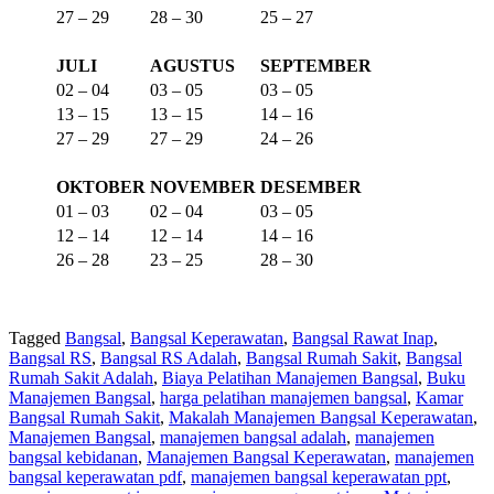
27 – 29
28 – 30
25 – 27
JULI
AGUSTUS
SEPTEMBER
02 – 04
03 – 05
03 – 05
13 – 15
13 – 15
14 – 16
27 – 29
27 – 29
24 – 26
OKTOBER
NOVEMBER
DESEMBER
01 – 03
02 – 04
03 – 05
12 – 14
12 – 14
14 – 16
26 – 28
23 – 25
28 – 30
Tagged
Bangsal
,
Bangsal Keperawatan
,
Bangsal Rawat Inap
,
Bangsal RS
,
Bangsal RS Adalah
,
Bangsal Rumah Sakit
,
Bangsal
Rumah Sakit Adalah
,
Biaya Pelatihan Manajemen Bangsal
,
Buku
Manajemen Bangsal
,
harga pelatihan manajemen bangsal
,
Kamar
Bangsal Rumah Sakit
,
Makalah Manajemen Bangsal Keperawatan
,
Manajemen Bangsal
,
manajemen bangsal adalah
,
manajemen
bangsal kebidanan
,
Manajemen Bangsal Keperawatan
,
manajemen
bangsal keperawatan pdf
,
manajemen bangsal keperawatan ppt
,