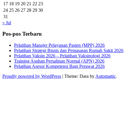
17
18
19
20
21
22
23
24
25
26
27
28
29
30
31
« Jul
Pos-pos Terbaru
Pelatihan Manajer Pelayanan Pasien (MPP) 2026
Pelatihan Strategi Bisnis dan Pemasaran Rumah Sakit 2026
Pelatihan Vaksin 2026 – Pelatihan Vaksinologi 2026
Training Asuhan Persalinan Normal (APN) 2026
Pelatihan Asesor Kompetensi Bagi Perawat 2026
Proudly powered by WordPress
|
Theme: Dara by
Automattic
.