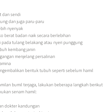
 dan sendi
ung dan juga paru-paru
ebih nyenyak
o berat badan naik secara berlebihan
i pada tulang belakang atau nyeri punggung
uh kembang janin
gangan menjelang persalinan
tamina
gembalikan bentuk tubuh seperti sebelum hamil
milan bumil terjaga, lakukan beberapa langkah berikut
kukan senam hamil:
an dokter kandungan