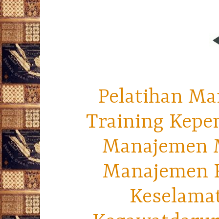
Pelatihan Ma
Training Kepe
Manajemen M
Manajemen R
Keselama