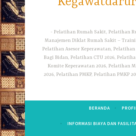
Kegawatdarura
Pelatihan Rumah Sakit, Pelatihan R
Manajemen Diklat Rumah Sakit – Traini
Pelatihan Asesor Keperawatan, Pelatihan
Bagi Bidan, Pelatihan CTU 2026, Pelatiha
Komite Keperawatan 2026, Pelatihan MF
2026, Pelatihan PMKP, Pelatihan PMKP 20
BERANDA
PROFI
INFORMASI BIAYA DAN FASILIT