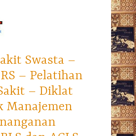
akit Swasta –
RS – Pelatihan
kit – Diklat
ek Manajemen
enanganan