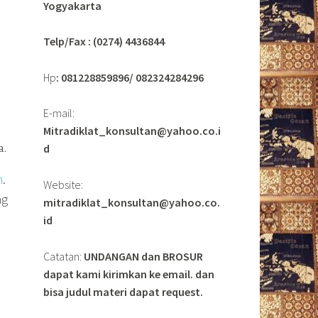
Yogyakarta
Telp/Fax : (0274) 4436844
Hp
: 081228859896/ 082324284296
E-mail:
Mitradiklat_konsultan@yahoo.co.i
d
a.
n
.
Website:
ng
mitradiklat_konsultan@yahoo.co.
id
Catatan:
UNDANGAN dan BROSUR
dapat kami kirimkan ke email. dan
bisa judul materi dapat request.