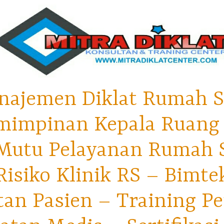
najemen Diklat Rumah S
mimpinan Kepala Ruang 
utu Pelayanan Rumah Sa
isiko Klinik RS – Bimt
tan Pasien – Training P