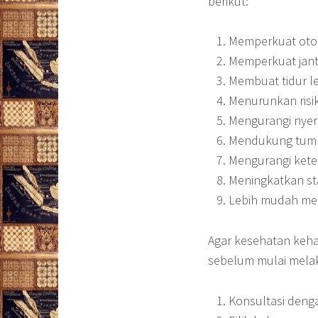
berikut:
Memperkuat otot
Memperkuat jant
Membuat tidur l
Menurunkan risik
Mengurangi nyer
Mendukung tumb
Mengurangi kete
Meningkatkan s
Lebih mudah men
Agar kesehatan keha
sebelum mulai mela
Konsultasi deng