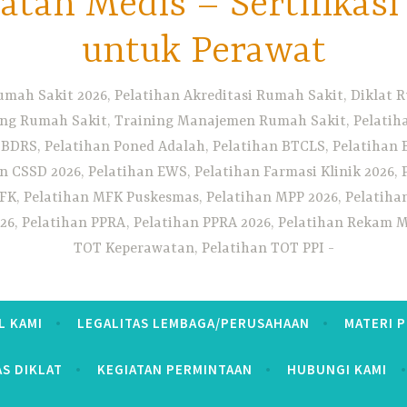
tan Medis – Sertifikas
untuk Perawat
umah Sakit 2026, Pelatihan Akreditasi Rumah Sakit, Diklat
ng Rumah Sakit, Training Manajemen Rumah Sakit, Pelatihan
 BDRS, Pelatihan Poned Adalah, Pelatihan BTCLS, Pelatihan 
n CSSD 2026, Pelatihan EWS, Pelatihan Farmasi Klinik 2026, 
K, Pelatihan MFK Puskesmas, Pelatihan MPP 2026, Pelatiha
26, Pelatihan PPRA, Pelatihan PPRA 2026, Pelatihan Rekam Me
TOT Keperawatan, Pelatihan TOT PPI
L KAMI
LEGALITAS LEMBAGA/PERUSAHAAN
MATERI 
AS DIKLAT
KEGIATAN PERMINTAAN
HUBUNGI KAMI