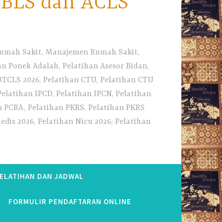
i BLS dan ACLS
 Rumah Sakit, Manajemen Rumah Sakit,
 Ponek Adalah, Pelatihan Asesor Bidan,
BTCLS 2026, Pelatihan CTU, Pelatihan CTU
Pelatihan IPCD, Pelatihan IPCN, Pelatihan
n PCRA, Pelatihan PKRS, Pelatihan PKRS
dis 2026, Pelatihan Nicu 2026, Pelatihan
PELATIHAN DAN JADWAL
FORMULIR PENDAFTARAN ONLINE