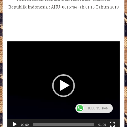
Video
00:00
01:09
Pos-pos Terbaru
HUBUNGI KAMI
Pelatihan Manajer Pelayanan Pasien (MPP) 2026
Pelatihan Strategi Bisnis dan Pemasaran Rumah Sakit 2026