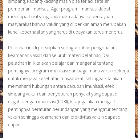
simpang, kadang-kadang masih bisa terjadi setelah
pemberian imunisasi. Agar program imunisasi dapat
mencapai hasil yang baik maka adanya kepercayaan
masyarakat bahwa vaksin yang di berikan aman merupakan
kunci keberhasilan yang harus di upayakan terus menerus.
Pelatihan ini di persiapkan sebagai bahan pengenalan
keamanan vaksin dari seluruh materi pelatihan. Dari
pelatihan ini kita akan belajar dan mengenal tentang
pentingnya program imunisasi dari bagaimana vaksin bekerja
untuk menjaga kesehatan masyarakat, sehingga kita akan
memahami hubungan antara cakupan imunisasi, efek
simpang vaksin dan penyebaran penyakit yang dapat di
cegah dengan imunisasi (PD3I), kita juga akan mengerti
pentingnya peraturan perundangan yang mengatur tentang
vaksin sehingga keamanan dan efektivitas vaksin dapat di
capai.