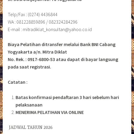
Telp/Fax : (0274) 4436844
WA : 081228859896 / 082324284296
E-mail : mitradiklat_konsultan@yahoo.co.id
Biaya Pelatihan ditransfer melalui Bank BNI Cabang
Yogyakarta a/n. Mitra Diklat
No. Rek. : 0917-6800-53 atau dapat di bayar langsung
pada saat registrasi.
Catatan :
Batas konfirmasi pendaftaran 3 hari sebelum hari
pelaksanaan
MENERIMA PELATIHAN VIA ONLINE
JADWAL TAHUN 2026