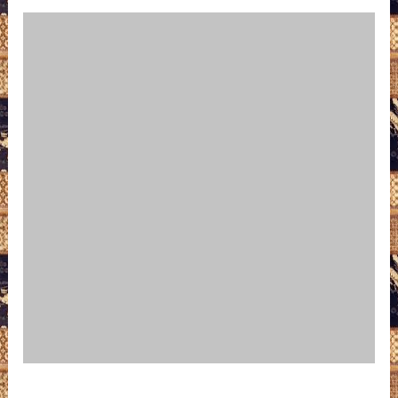
Vaksin
adalah zat atau senyawa yang berfungsi untuk
membentuk kekebalan tubuh terhadap suatu penyakit. Ada
banyak jenis vaksin dan kandungannya pun berbeda-beda.
Masing-masing vaksin tersebut dapat memberikan
perlindungan dari penyakit tertentu yang berbahaya. Vaksin
mengandung bakteri, racun, atau virus penyebab penyakit
yang telah dilemahkan atau sudah dimatikan. Saat