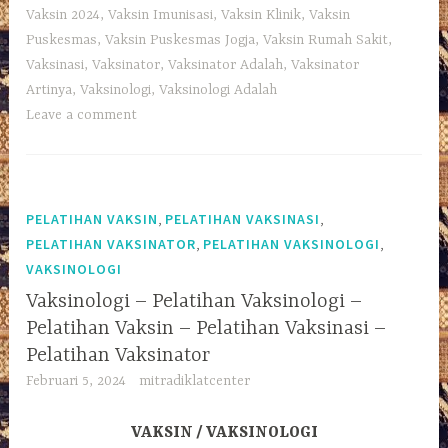
Vaksin 2024
,
Vaksin Imunisasi
,
Vaksin Klinik
,
Vaksin
Puskesmas
,
Vaksin Puskesmas Jogja
,
Vaksin Rumah Sakit
,
Vaksinasi
,
Vaksinator
,
Vaksinator Adalah
,
Vaksinator
Artinya
,
Vaksinologi
,
Vaksinologi Adalah
Leave a comment
,
,
PELATIHAN VAKSIN
PELATIHAN VAKSINASI
,
,
PELATIHAN VAKSINATOR
PELATIHAN VAKSINOLOGI
VAKSINOLOGI
Vaksinologi – Pelatihan Vaksinologi –
Pelatihan Vaksin – Pelatihan Vaksinasi –
Pelatihan Vaksinator
Februari 5, 2024
mitradiklatcenter
VAKSIN / VAKSINOLOGI