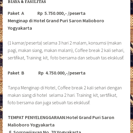
BIAYA & FASILITAS
Paket A Rp 5.750.000,- /peserta
Menginap di Hotel Grand Puri Saron Malioboro
Yogyakarta
(1 kamar/peserta) selama 3 hari 2 malam, konsumsi (makan
pagi, makan siang, makan malam), Coffee break 2 kali sehari,
sertifikat, Training kit, foto bersama dan sebuah tas eksklusif.
Paket B
Rp 4.750.000,-/peserta
Tanpa Menginap di Hotel, Coffee break 2 kali sehari dengan
makan siang di hotel selama 2 hari. Training kit, sertifikat,
foto bersama dan juga sebuah tas eksklusif.
TEMPAT PENYELENGGARAAN:Hotel Grand Puri Saron
Malioboro Yogyakarta
Jl. Sosrowijayan No. 70 Yogyakarta