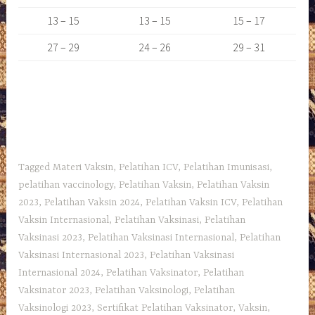
13 – 15
13 – 15
15 – 17
27 – 29
24 – 26
29 – 31
Tagged
Materi Vaksin
,
Pelatihan ICV
,
Pelatihan Imunisasi
,
pelatihan vaccinology
,
Pelatihan Vaksin
,
Pelatihan Vaksin
2023
,
Pelatihan Vaksin 2024
,
Pelatihan Vaksin ICV
,
Pelatihan
Vaksin Internasional
,
Pelatihan Vaksinasi
,
Pelatihan
Vaksinasi 2023
,
Pelatihan Vaksinasi Internasional
,
Pelatihan
Vaksinasi Internasional 2023
,
Pelatihan Vaksinasi
Internasional 2024
,
Pelatihan Vaksinator
,
Pelatihan
Vaksinator 2023
,
Pelatihan Vaksinologi
,
Pelatihan
Vaksinologi 2023
,
Sertifikat Pelatihan Vaksinator
,
Vaksin
,