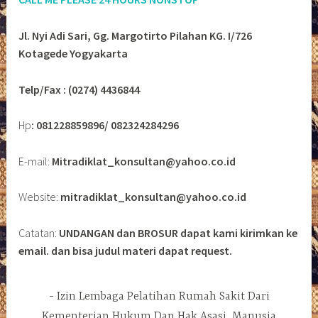
Hp
: 081228859896/ 082324284296
E-mail:
Mitradiklat_konsultan@yahoo.co.id
Website:
mitradiklat_konsultan@yahoo.co.id
Catatan:
UNDANGAN dan BROSUR dapat kami kirimkan ke
email. dan bisa judul materi dapat request.
Izin Lembaga Pelatihan Rumah Sakit Dari
Kementerian Hukum Dan Hak Asasi Manusia
Republik Indonesia : AHU-0016784-ah.01.15 Tahun 2019
Pemutar