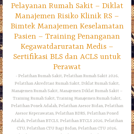
Pelayanan Rumah Sakit – Diklat
Manajemen Risiko Klinik RS –
Bimtek Manajemen Keselamatan
Pasien – Training Penanganan
Kegawatdaruratan Medis –
Sertifikasi BLS dan ACLS untuk
Perawat
Pelatihan Rumah Sakit, Pelatihan Rumah Sakit 2026,
Pelatihan Akreditasi Rumah Sakit, Diklat Rumah Sakit,
Manajemen Rumah Sakit, Manajemen Diklat Rumah Sakit –
Training Rumah Sakit, Training Manajemen Rumah Sakit,
Pelatihan Ponek Adalah, Pelatihan Asesor Bidan, Pelatihan
Asesor Keperawatan, Pelatihan BDRS, Pelatihan Poned
Adalah, Pelatihan BTCLS, Pelatihan BTCLS 2026, Pelatihan
CTU, Pelatihan CTU Bagi Bidan, Pelatihan CTU 2026,