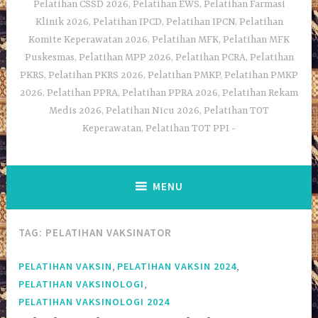
Pelatihan CSSD 2026, Pelatihan EWS, Pelatihan Farmasi
Klinik 2026, Pelatihan IPCD, Pelatihan IPCN, Pelatihan
Komite Keperawatan 2026, Pelatihan MFK, Pelatihan MFK
Puskesmas, Pelatihan MPP 2026, Pelatihan PCRA, Pelatihan
PKRS, Pelatihan PKRS 2026, Pelatihan PMKP, Pelatihan PMKP
2026, Pelatihan PPRA, Pelatihan PPRA 2026, Pelatihan Rekam
Medis 2026, Pelatihan Nicu 2026, Pelatihan TOT
Keperawatan, Pelatihan TOT PPI
MENU
TAG:
PELATIHAN VAKSINATOR
,
,
PELATIHAN VAKSIN
PELATIHAN VAKSIN 2024
,
PELATIHAN VAKSINOLOGI
PELATIHAN VAKSINOLOGI 2024