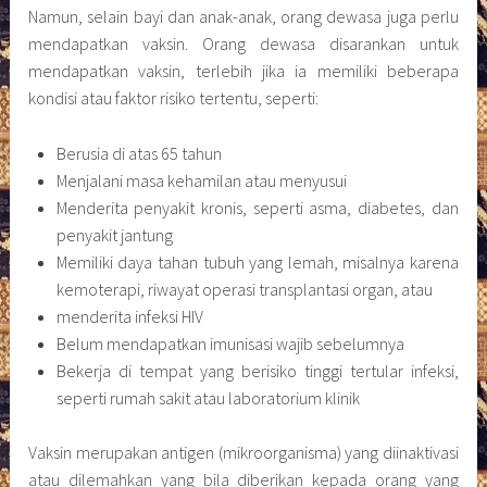
Menderita penyakit kronis, seperti asma, diabetes, dan
penyakit jantung
Memiliki daya tahan tubuh yang lemah, misalnya karena
kemoterapi, riwayat operasi transplantasi organ, atau
menderita infeksi HIV
Belum mendapatkan imunisasi wajib sebelumnya
Bekerja di tempat yang berisiko tinggi tertular infeksi,
seperti rumah sakit atau laboratorium klinik
Vaksin merupakan antigen (mikroorganisma) yang diinaktivasi
atau dilemahkan yang bila diberikan kepada orang yang
sehat untuk menimbulkan antibodi spesifik terhadap
mikroorganisma tersebut, sehingga bila kemudian terpapar,
akan kebal dan tidak terserang penyakit. Bahan dasar
membuat vaksin tentu memerlukan mikroorganisma, baik
virus maupun bakteri. Menumbuhkan mikroorganisma
memerlukan media tumbuh yang disimpan pada suhu
tertentuMikroorganisma yang tumbuh kemudian akan