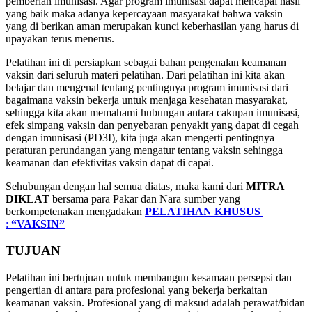
pemberian imunisasi. Agar program imunisasi dapat mencapai hasil
yang baik maka adanya kepercayaan masyarakat bahwa vaksin
yang di berikan aman merupakan kunci keberhasilan yang harus di
upayakan terus menerus.
Pelatihan ini di persiapkan sebagai bahan pengenalan keamanan
vaksin dari seluruh materi pelatihan. Dari pelatihan ini kita akan
belajar dan mengenal tentang pentingnya program imunisasi dari
bagaimana vaksin bekerja untuk menjaga kesehatan masyarakat,
sehingga kita akan memahami hubungan antara cakupan imunisasi,
efek simpang vaksin dan penyebaran penyakit yang dapat di cegah
dengan imunisasi (PD3I), kita juga akan mengerti pentingnya
peraturan perundangan yang mengatur tentang vaksin sehingga
keamanan dan efektivitas vaksin dapat di capai.
Sehubungan dengan hal semua diatas, maka kami dari
MITRA
DIKLAT
bersama para Pakar dan Nara sumber yang
berkompetenakan mengadakan
PELATIHAN KHUSUS
:
“VAKSIN”
TUJUAN
Pelatihan ini bertujuan untuk membangun kesamaan persepsi dan
pengertian di antara para profesional yang bekerja berkaitan
keamanan vaksin. Profesional yang di maksud adalah perawat/bidan