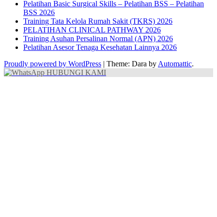
Pelatihan Basic Surgical Skills – Pelatihan BSS – Pelatihan
BSS 2026
Training Tata Kelola Rumah Sakit (TKRS) 2026
PELATIHAN CLINICAL PATHWAY 2026
Training Asuhan Persalinan Normal (APN) 2026
Pelatihan Asesor Tenaga Kesehatan Lainnya 2026
Proudly powered by WordPress
|
Theme: Dara by
Automattic
.
HUBUNGI KAMI