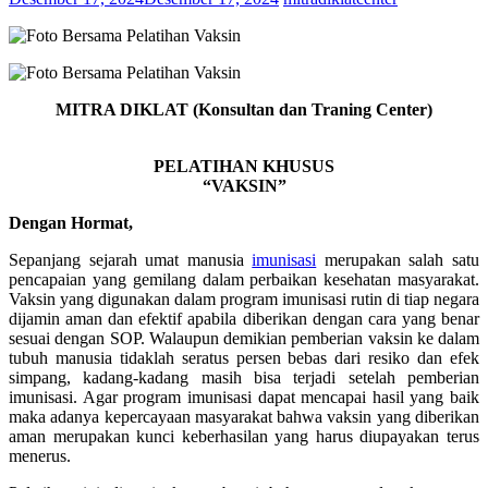
MITRA DIKLAT (Konsultan dan Traning Center)
PELATIHAN KHUSUS
“VAKSIN”
Dengan Hormat,
Sepanjang sejarah umat manusia
imunisasi
merupakan salah satu
pencapaian yang gemilang dalam perbaikan kesehatan masyarakat.
Vaksin yang digunakan dalam program imunisasi rutin di tiap negara
dijamin aman dan efektif apabila diberikan dengan cara yang benar
sesuai dengan SOP. Walaupun demikian pemberian vaksin ke dalam
tubuh manusia tidaklah seratus persen bebas dari resiko dan efek
simpang, kadang-kadang masih bisa terjadi setelah pemberian
imunisasi. Agar program imunisasi dapat mencapai hasil yang baik
maka adanya kepercayaan masyarakat bahwa vaksin yang diberikan
aman merupakan kunci keberhasilan yang harus diupayakan terus
menerus.