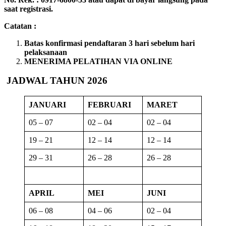
saat registrasi.
Catatan :
Batas konfirmasi pendaftaran 3 hari sebelum hari
pelaksanaan
MENERIMA PELATIHAN VIA ONLINE
JADWAL TAHUN 2026
JANUARI
FEBRUARI
MARET
05 – 07
02 – 04
02 – 04
19 – 21
12 – 14
12 – 14
29 – 31
26 – 28
26 – 28
APRIL
MEI
JUNI
06 – 08
04 – 06
02 – 04