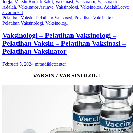
Jogja
,
Vaksin Rumah Sakit
,
Vaksinasi
,
Vaksinator
,
Vaksinator
Adalah
,
Vaksinator Artinya
,
Vaksinologi
,
Vaksinologi Adalah
Leave
a comment
Pelatihan Vaksin
,
Pelatihan Vaksinasi
,
Pelatihan Vaksinator
,
Pelatihan Vaksinologi
,
Vaksinologi
Vaksinologi – Pelatihan Vaksinologi –
Pelatihan Vaksin – Pelatihan Vaksinasi –
Pelatihan Vaksinator
Februari 5, 2024
mitradiklatcenter
VAKSIN / VAKSINOLOGI