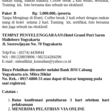
makan siang, makan malam), Coffee break 2 kali sehari, sertifikat,
Training kit, foto bersama dan sebuah tas eksklusif.
Paket B
Rp 5.000.000,-/peserta
Tanpa Menginap di Hotel, Coffee break 2 kali sehari dengan makan
siang di hotel selama 2 hari. Training kit, sertifikat, foto bersama
dan juga sebuah tas eksklusif.
TEMPAT PENYELENGGARAAN:Hotel Grand Puri Saron
Malioboro Yogyakarta
Jl. Sosrowijayan No. 70 Yogyakarta
Telp/Fax : (0274) 4436844
WA : 081228859896 / 082324284296
E-mail : mitradiklat_konsultan@yahoo.co.id
Biaya Pelatihan ditransfer melalui Bank BNI Cabang
Yogyakarta a/n. Mitra Diklat
No. Rek. : 0917-6800-53 atau dapat di bayar langsung pada
saat registrasi.
Catatan :
Batas konfirmasi pendaftaran 3 hari sebelum hari
pelaksanaan
MENERIMA PELATIHAN VIA ONLINE