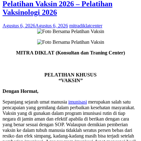
Pelatihan Vaksin 2026 – Pelatihan
Vaksinologi 2026
Agustus 6, 2026
Agustus 6, 2026
mitradiklatcenter
MITRA DIKLAT (Konsultan dan Traning Center)
PELATIHAN KHUSUS
“VAKSIN”
Dengan Hormat,
Sepanjang sejarah umat manusia
imunisasi
merupakan salah satu
pencapaian yang gemilang dalam perbaikan kesehatan masyarakat.
Vaksin yang di gunakan dalam program imunisasi rutin di tiap
negara di jamin aman dan efektif apabila di berikan dengan cara
yang benar sesuai dengan SOP. Walaupun demikian pemberian
vaksin ke dalam tubuh manusia tidaklah seratus persen bebas dari
resiko dan efek simpang, kadang-kadang masih bisa terjadi setelah