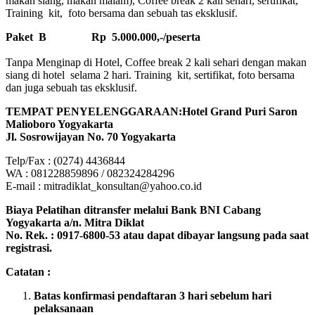
makan siang, makan malam), Coffee break 2 kali sehari, sertifikat,
Training kit, foto bersama dan sebuah tas eksklusif.
Paket B
Rp 5.000.000,-/peserta
Tanpa Menginap di Hotel, Coffee break 2 kali sehari dengan makan
siang di hotel selama 2 hari. Training kit, sertifikat, foto bersama
dan juga sebuah tas eksklusif.
TEMPAT PENYELENGGARAAN:Hotel Grand Puri Saron
Malioboro Yogyakarta
Jl. Sosrowijayan No. 70 Yogyakarta
Telp/Fax : (0274) 4436844
WA : 081228859896 / 082324284296
E-mail : mitradiklat_konsultan@yahoo.co.id
Biaya Pelatihan ditransfer melalui Bank BNI Cabang
Yogyakarta a/n. Mitra Diklat
No. Rek. : 0917-6800-53 atau dapat dibayar langsung pada saat
registrasi.
Catatan :
Batas konfirmasi pendaftaran 3 hari sebelum hari
pelaksanaan