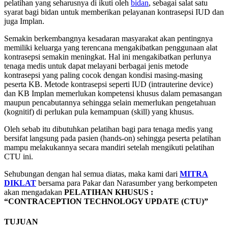
pelatihan yang seharusnya di ikuti oleh
bidan
, sebagai salat satu
syarat bagi bidan untuk memberikan pelayanan kontrasepsi IUD dan
juga Implan.
Semakin berkembangnya kesadaran masyarakat akan pentingnya
memiliki keluarga yang terencana mengakibatkan penggunaan alat
kontrasepsi semakin meningkat. Hal ini mengakibatkan perlunya
tenaga medis untuk dapat melayani berbagai jenis metode
kontrasepsi yang paling cocok dengan kondisi masing-masing
peserta KB. Metode kontrasepsi seperti IUD (intrauterine device)
dan KB Implan memerlukan kompetensi khusus dalam pemasangan
maupun pencabutannya sehingga selain memerlukan pengetahuan
(kognitif) di perlukan pula kemampuan (skill) yang khusus.
Oleh sebab itu dibutuhkan pelatihan bagi para tenaga medis yang
bersifat langsung pada pasien (hands-on) sehingga peserta pelatihan
mampu melakukannya secara mandiri setelah mengikuti pelatihan
CTU ini.
Sehubungan dengan hal semua diatas, maka kami dari
MITRA
DIKLAT
bersama para Pakar dan Narasumber yang berkompeten
akan mengadakan
PELATIHAN KHUSUS :
“CONTRACEPTION TECHNOLOGY UPDATE (CTU)”
TUJUAN