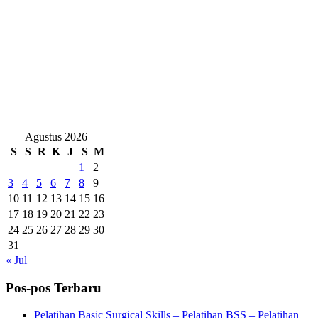
Agustus 2026
S
S
R
K
J
S
M
1
2
3
4
5
6
7
8
9
10
11
12
13
14
15
16
17
18
19
20
21
22
23
24
25
26
27
28
29
30
31
« Jul
Pos-pos Terbaru
Pelatihan Basic Surgical Skills – Pelatihan BSS – Pelatihan