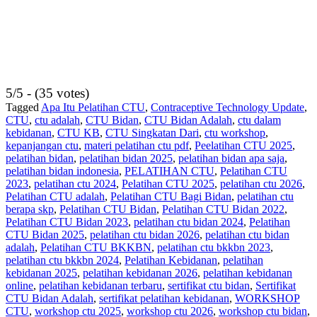
5/5 - (35 votes)
Tagged
Apa Itu Pelatihan CTU
,
Contraceptive Technology Update
,
CTU
,
ctu adalah
,
CTU Bidan
,
CTU Bidan Adalah
,
ctu dalam
kebidanan
,
CTU KB
,
CTU Singkatan Dari
,
ctu workshop
,
kepanjangan ctu
,
materi pelatihan ctu pdf
,
Peelatihan CTU 2025
,
pelatihan bidan
,
pelatihan bidan 2025
,
pelatihan bidan apa saja
,
pelatihan bidan indonesia
,
PELATIHAN CTU
,
Pelatihan CTU
2023
,
pelatihan ctu 2024
,
Pelatihan CTU 2025
,
pelatihan ctu 2026
,
Pelatihan CTU adalah
,
Pelatihan CTU Bagi Bidan
,
pelatihan ctu
berapa skp
,
Pelatihan CTU Bidan
,
Pelatihan CTU Bidan 2022
,
Pelatihan CTU Bidan 2023
,
pelatihan ctu bidan 2024
,
Pelatihan
CTU Bidan 2025
,
pelatihan ctu bidan 2026
,
pelatihan ctu bidan
adalah
,
Pelatihan CTU BKKBN
,
pelatihan ctu bkkbn 2023
,
pelatihan ctu bkkbn 2024
,
Pelatihan Kebidanan
,
pelatihan
kebidanan 2025
,
pelatihan kebidanan 2026
,
pelatihan kebidanan
online
,
pelatihan kebidanan terbaru
,
sertifikat ctu bidan
,
Sertifikat
CTU Bidan Adalah
,
sertifikat pelatihan kebidanan
,
WORKSHOP
CTU
,
workshop ctu 2025
,
workshop ctu 2026
,
workshop ctu bidan
,