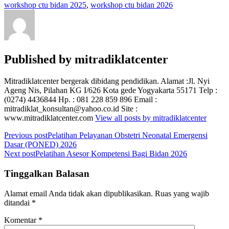
workshop ctu bidan 2025
,
workshop ctu bidan 2026
Published by
mitradiklatcenter
Mitradiklatcenter bergerak dibidang pendidikan. Alamat :Jl. Nyi
Ageng Nis, Pilahan KG I/626 Kota gede Yogyakarta 55171 Telp :
(0274) 4436844 Hp. : 081 228 859 896 Email :
mitradiklat_konsultan@yahoo.co.id Site :
www.mitradiklatcenter.com
View all posts by mitradiklatcenter
Navigasi
Previous post
Pelatihan Pelayanan Obstetri Neonatal Emergensi
Dasar (PONED) 2026
pos
Next post
Pelatihan Asesor Kompetensi Bagi Bidan 2026
Tinggalkan Balasan
Alamat email Anda tidak akan dipublikasikan.
Ruas yang wajib
ditandai
*
Komentar
*