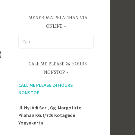
MENERIMA PELATIHAN VIA
ONLINE
C
a
)
r
i
CALL ME PLEASE 24 HOURS
u
NONSTOP
n
t
CALL ME PLEASE 24 HOURS
u
NONSTOP
k
:
Jl. Nyi Adi Sari, Gg. Margotirto
Pilahan KG. I/726 Kotagede
Yogyakarta