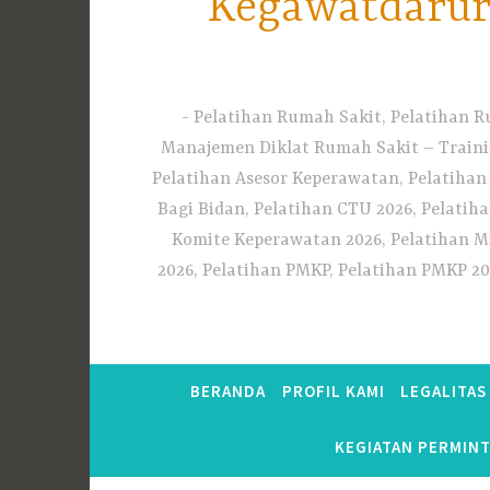
Kegawatdarura
Pelatihan Rumah Sakit, Pelatihan R
Manajemen Diklat Rumah Sakit – Traini
Pelatihan Asesor Keperawatan, Pelatihan
Bagi Bidan, Pelatihan CTU 2026, Pelatiha
Komite Keperawatan 2026, Pelatihan MF
2026, Pelatihan PMKP, Pelatihan PMKP 20
BERANDA
PROFIL KAMI
LEGALITA
KEGIATAN PERMIN