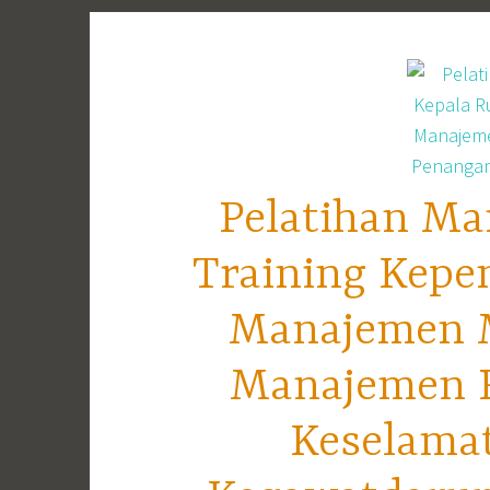
Skip
to
content
Pelatihan Ma
Training Kepe
Manajemen M
Manajemen R
Keselama