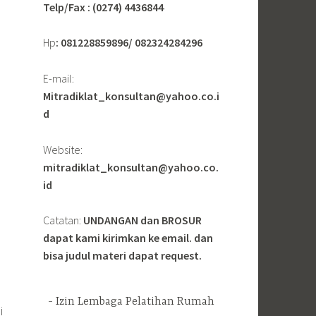
Telp/Fax : (0274) 4436844
Hp
: 081228859896/ 082324284296
E-mail:
Mitradiklat_konsultan@yahoo.co.i
d
Website:
mitradiklat_konsultan@yahoo.co.
id
Catatan:
UNDANGAN dan BROSUR
dapat kami kirimkan ke email. dan
bisa judul materi dapat request.
Izin Lembaga Pelatihan Rumah
i