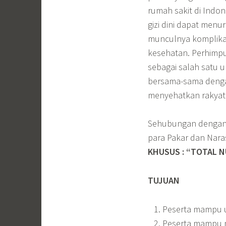
rumah sakit di Indon
gizi dini dapat men
munculnya komplika
kesehatan. Perhimpu
sebagai salah satu u
bersama-sama denga
menyehatkan rakyat I
Sehubungan dengan 
para Pakar dan Na
KHUSUS : “TOTAL N
TUJUAN
Peserta mampu un
Peserta mampu m