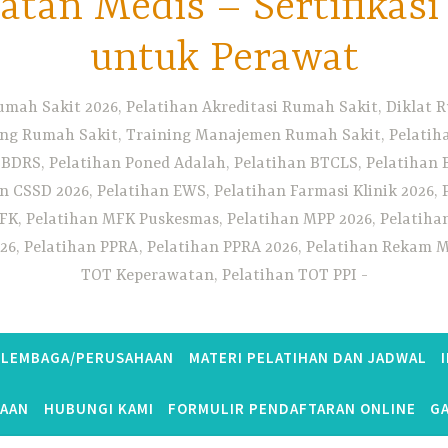
tan Medis – Sertifikas
untuk Perawat
umah Sakit 2026, Pelatihan Akreditasi Rumah Sakit, Diklat
ng Rumah Sakit, Training Manajemen Rumah Sakit, Pelatihan
 BDRS, Pelatihan Poned Adalah, Pelatihan BTCLS, Pelatihan 
n CSSD 2026, Pelatihan EWS, Pelatihan Farmasi Klinik 2026, 
K, Pelatihan MFK Puskesmas, Pelatihan MPP 2026, Pelatiha
26, Pelatihan PPRA, Pelatihan PPRA 2026, Pelatihan Rekam Me
TOT Keperawatan, Pelatihan TOT PPI
S LEMBAGA/PERUSAHAAN
MATERI PELATIHAN DAN JADWAL
TAAN
HUBUNGI KAMI
FORMULIR PENDAFTARAN ONLINE
GA