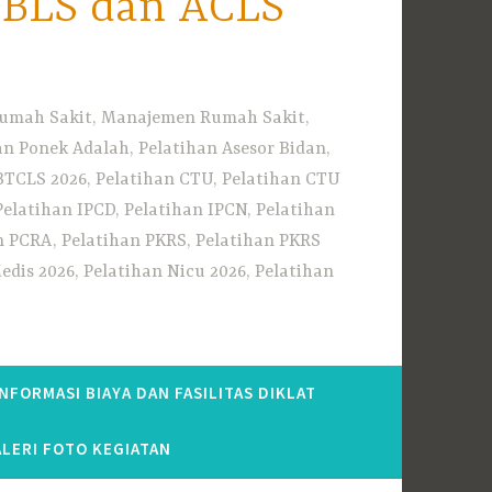
i BLS dan ACLS
 Rumah Sakit, Manajemen Rumah Sakit,
 Ponek Adalah, Pelatihan Asesor Bidan,
BTCLS 2026, Pelatihan CTU, Pelatihan CTU
Pelatihan IPCD, Pelatihan IPCN, Pelatihan
n PCRA, Pelatihan PKRS, Pelatihan PKRS
dis 2026, Pelatihan Nicu 2026, Pelatihan
INFORMASI BIAYA DAN FASILITAS DIKLAT
LERI FOTO KEGIATAN