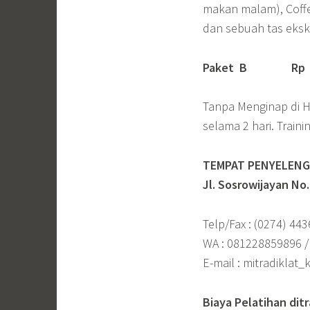
makan malam), Coffee 
dan sebuah tas ekskl
Paket B
Rp 4.
Tanpa Menginap di Ho
selama 2 hari. Traini
TEMPAT PENYELENGG
Jl. Sosrowijayan No
Telp/Fax : (0274) 44
WA : 081228859896 
E-mail : mitradiklat
Biaya Pelatihan dit