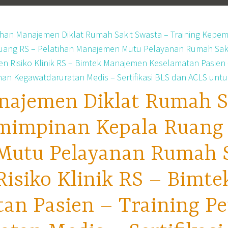
najemen Diklat Rumah S
mimpinan Kepala Ruang 
utu Pelayanan Rumah Sa
isiko Klinik RS – Bimt
tan Pasien – Training P