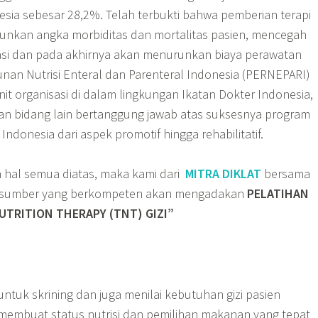
esia sebesar 28,2%. Telah terbukti bahwa pemberian terapi
urunkan angka morbiditas dan mortalitas pasien, mencegah
si dan pada akhirnya akan menurunkan biaya perawatan
nan Nutrisi Enteral dan Parenteral Indonesia (PERNEPARI)
nit organisasi di dalam lingkungan Ikatan Dokter Indonesia,
n bidang lain bertanggung jawab atas suksesnya program
ndonesia dari aspek promotif hingga rehabilitatif.
hal semua diatas, maka kami dari
MITRA DIKLAT
bersama
rasumber yang berkompeten akan mengadakan
PELATIHAN
UTRITION THERAPY (TNT) GIZI”
tuk skrining dan juga menilai kebutuhan gizi pasien
embuat status nutrisi dan pemilihan makanan yang tepat