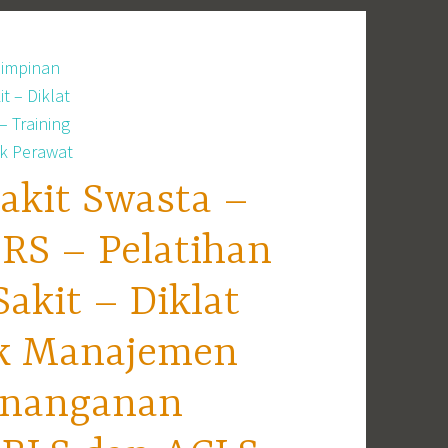
akit Swasta –
RS – Pelatihan
kit – Diklat
ek Manajemen
enanganan