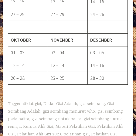
13 – 15
13 – 15
14 – 16
27 – 29
27 – 29
24 – 26
OKTOBER
NOVEMBER
DESEMBER
01 – 03
02 – 04
03 – 05
12 – 14
12 – 14
14 – 16
26 – 28
23 – 25
28 – 30
Tagged
diklat gizi
,
Diklat Gizi Adalah
,
gizi seimbang
,
Gizi
Seimbang Adalah
,
gizi seimbang menurut who
,
gizi seimbang
pada balita
,
gizi seimbang untuk balita
,
gizi seimbang untuk
remaja
,
Kursus Ahli Gizi
,
Materi Pelatihan Gizi
,
Pelatihan Ahli
Gizi
,
Pelatihan Ahli Gizi 2023
,
pelatihan gizi
,
Pelatihan Gizi