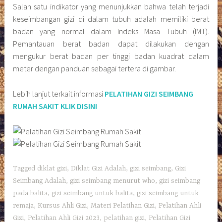
Salah satu indikator yang menunjukkan bahwa telah terjadi
keseimbangan gizi di dalam tubuh adalah memiliki berat
badan yang normal dalam Indeks Masa Tubuh (IMT).
Pemantauan berat badan dapat dilakukan dengan
mengukur berat badan per tinggi badan kuadrat dalam
meter dengan panduan sebagai tertera di gambar.
Lebih lanjut terkait informasi
PELATIHAN GIZI SEIMBANG
RUMAH SAKIT KLIK DISINI
Tagged
diklat gizi
,
Diklat Gizi Adalah
,
gizi seimbang
,
Gizi
Seimbang Adalah
,
gizi seimbang menurut who
,
gizi seimbang
pada balita
,
gizi seimbang untuk balita
,
gizi seimbang untuk
remaja
,
Kursus Ahli Gizi
,
Materi Pelatihan Gizi
,
Pelatihan Ahli
Gizi
,
Pelatihan Ahli Gizi 2023
,
pelatihan gizi
,
Pelatihan Gizi