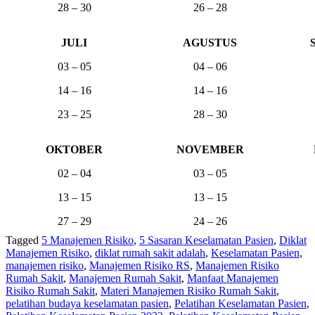
28 – 30
26 – 28
JULI
AGUSTUS
03 – 05
04 – 06
14 – 16
14 – 16
23 – 25
28 – 30
OKTOBER
NOVEMBER
02 – 04
03 – 05
13 – 15
13 – 15
27 – 29
24 – 26
Tagged
5 Manajemen Risiko
,
5 Sasaran Keselamatan Pasien
,
Diklat
Manajemen Risiko
,
diklat rumah sakit adalah
,
Keselamatan Pasien
,
manajemen risiko
,
Manajemen Risiko RS
,
Manajemen Risiko
Rumah Sakit
,
Manajemen Rumah Sakit
,
Manfaat Manajemen
Risiko Rumah Sakit
,
Materi Manajemen Risiko Rumah Sakit
,
pelatihan budaya keselamatan pasien
,
Pelatihan Keselamatan Pasien
,