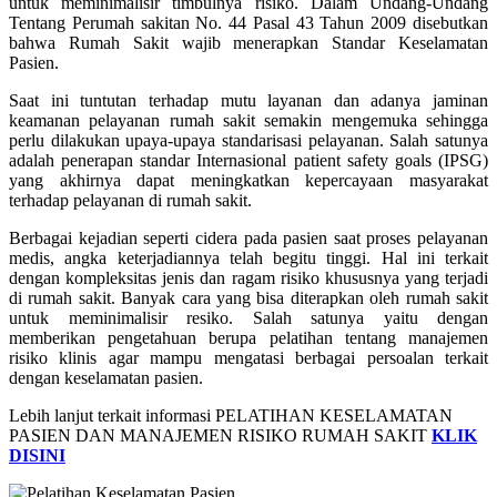
untuk meminimalisir timbulnya risiko. Dalam Undang-Undang
Tentang Perumah sakitan No. 44 Pasal 43 Tahun 2009 disebutkan
bahwa Rumah Sakit wajib menerapkan Standar Keselamatan
Pasien.
Saat ini tuntutan terhadap mutu layanan dan adanya jaminan
keamanan pelayanan rumah sakit semakin mengemuka sehingga
perlu dilakukan upaya-upaya standarisasi pelayanan. Salah satunya
adalah penerapan standar Internasional patient safety goals (IPSG)
yang akhirnya dapat meningkatkan kepercayaan masyarakat
terhadap pelayanan di rumah sakit.
Berbagai kejadian seperti cidera pada pasien saat proses pelayanan
medis, angka keterjadiannya telah begitu tinggi. Hal ini terkait
dengan kompleksitas jenis dan ragam risiko khususnya yang terjadi
di rumah sakit. Banyak cara yang bisa diterapkan oleh rumah sakit
untuk meminimalisir resiko. Salah satunya yaitu dengan
memberikan pengetahuan berupa pelatihan tentang manajemen
risiko klinis agar mampu mengatasi berbagai persoalan terkait
dengan keselamatan pasien.
Lebih lanjut terkait informasi PELATIHAN KESELAMATAN
PASIEN DAN MANAJEMEN RISIKO RUMAH SAKIT
KLIK
DISINI