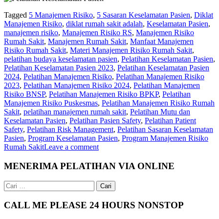
Tagged
5 Manajemen Risiko
,
5 Sasaran Keselamatan Pasien
,
Diklat
Manajemen Risiko
,
diklat rumah sakit adalah
,
Keselamatan Pasien
,
manajemen risiko
,
Manajemen Risiko RS
,
Manajemen Risiko
Rumah Sakit
,
Manajemen Rumah Sakit
,
Manfaat Manajemen
Risiko Rumah Sakit
,
Materi Manajemen Risiko Rumah Sakit
,
pelatihan budaya keselamatan pasien
,
Pelatihan Keselamatan Pasien
,
Pelatihan Keselamatan Pasien 2023
,
Pelatihan Keselamatan Pasien
2024
,
Pelatihan Manajemen Risiko
,
Pelatihan Manajemen Risiko
2023
,
Pelatihan Manajemen Risiko 2024
,
Pelatihan Manajemen
Risiko BNSP
,
Pelatihan Manajemen Risiko BPKP
,
Pelatihan
Manajemen Risiko Puskesmas
,
Pelatihan Manajemen Risiko Rumah
Sakit
,
pelatihan manajemen rumah sakit
,
Pelatihan Mutu dan
Keselamatan Pasien
,
Pelatihan Pasien Safety
,
Pelatihan Patient
Safety
,
Pelatihan Risk Management
,
Pelatihan Sasaran Keselamatan
Pasien
,
Program Keselamatan Pasien
,
Program Manajemen Risiko
Rumah Sakit
Leave a comment
MENERIMA PELATIHAN VIA ONLINE
Cari
untuk:
CALL ME PLEASE 24 HOURS NONSTOP