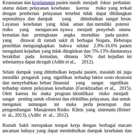
Keamanan dan
keselamatan
pasien masih menjadi fokus perhatian
utama dalam pelayanan kesehatan karena risiko yang terkait
dengan pemberian pelayanan tersebut tidak dapat dihilangkan
sepenuhnya dan dampak yang ditimbulkan sangat besar.
Layanan kesehatan yang tidak aman dan memiliki potensi
risiko yang mengancam nyawa menjadi penyebab utama
kematian dan peningkatan angka mortalitas pada pasien
yang dirawat di rumah sakit di berbagai Negara. Beberapa
penelitian mengungkapkan bahwa sekitar 2.9%-16.6% pasien
mengalami kejadian yang tidak diinginkan dan 5%-13% diantaranya
berakibat pada kematian, dimana 50% dari kejadian ini
sebenarnya dapat dicegah (Adibi et al., 2012).
Selain dampak yang ditimbulkan kepada pasien, masalah ini juga
memiliki pengaruh yang signifikan terhadap faktor sosio ekonomi
dan menyebabkan beban finansial yang sangat signifikan
terhadap sistem pelayanan kesehatan (Farokhzadian et al., 2015).
Oleh karena itu maka program identifikasi risiko menjadi
sangat penting untuk efisiensi dan efektifitas pelayanan, dan untuk
mengatasi tantangan ini maka perlu penerapan dan
pengembangan Manajemen Risiko Klinis yang sistematis (Briner
et al., 2013), (Adibi et al., 2012).
Rumah Sakit merupakan tempat kerja dengan berbagai macam
ancaman bahaya yang dapat menimbulkan dampak kesehatan dan