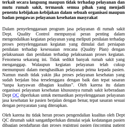
terkait secara langsung maupun tidak terhadap pelayanan dan
mutu rumah sakit, termasuk semua pihak yang menjadi
penentu kebijakan-kebijakan dalam sebuah organisasi maupun
badan pengawas pelayanan kesehatan masyrakat
Dalam penyelenggaraan program jasa pelayanan di rumah sakit
Dept. Quality Control mempunyai peran penting dalam
mengendalikan kegiatan pelayanan yang meliputi penilaian terhadap
proses penyelenggaraan kegiatan yang dimulai dari persiapan
penilaian terhadap kesesuaian rencana (Quality Plan) dengan
pelaksanaan dan penilaian terhadap pelaksanaan proses kegiatan.
Fenomena sekarang ini. Tidak sedikit banyak rumah sakit yang
menganggap. Walaupun kegiatan pelayanan telah cukup
memumpuni dalam menghasilkan pelayanan prima kepada pasien.
Namun masih tidak yakin jika proses pelayanan kesehatan yang
sudah berjalan bisa terselenggara dengan baik dan tepat sasaran
“tanpa karyawan dibagian kualitas”. Oleh karena itu dalam
organisasi pelayanan kesehatan khususnya rumah sakit keberadaan
Dept
QC
diperlukan untuk memastikan penyelenggaraan pelayanan
jasa kesehatan ke pasien berjalan dengan benar, tepat sasaran sesuai
dengan persyaratan yang diterapkan.
Oleh karena itu tidak heran proses pengendalian kualitas oleh Dept
QC dirumah sakit sangatdiperlukan dimulai sejak kedatangan pasien
dibagian pendaftaran dan proses registrasi pasien (incoming patient