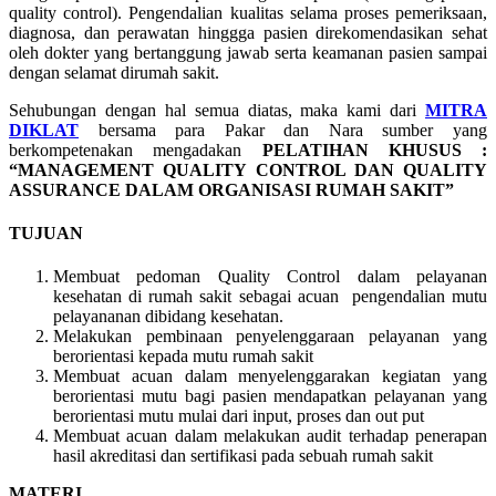
quality control). Pengendalian kualitas selama proses pemeriksaan,
diagnosa, dan perawatan hinggga pasien direkomendasikan sehat
oleh dokter yang bertanggung jawab serta keamanan pasien sampai
dengan selamat dirumah sakit.
Sehubungan dengan hal semua diatas, maka kami dari
MITRA
DIKLAT
bersama para Pakar dan Nara sumber yang
berkompetenakan mengadakan
PELATIHAN
KHUSUS :
“MANAGEMENT QUALITY CONTROL DAN QUALITY
ASSURANCE DALAM ORGANISASI RUMAH SAKIT”
TUJUAN
Membuat pedoman Quality Control dalam pelayanan
kesehatan di rumah sakit sebagai acuan pengendalian mutu
pelayananan dibidang kesehatan.
Melakukan pembinaan penyelenggaraan pelayanan yang
berorientasi kepada mutu rumah sakit
Membuat acuan dalam menyelenggarakan kegiatan yang
berorientasi mutu bagi pasien mendapatkan pelayanan yang
berorientasi mutu mulai dari input, proses dan out put
Membuat acuan dalam melakukan audit terhadap penerapan
hasil akreditasi dan sertifikasi pada sebuah rumah sakit
MATERI