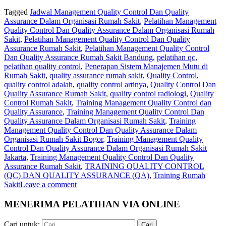
Tagged
Jadwal Management Quality Control Dan Quality
Assurance Dalam Organisasi Rumah Sakit
,
Pelatihan Management
Quality Control Dan Quality Assurance Dalam Organisasi Rumah
Sakit
,
Pelatihan Management Quality Control Dan Quality
Assurance Rumah Sakit
,
Pelatihan Management Quality Control
Dan Quality Assurance Rumah Sakit Bandung
,
pelatihan qc
,
pelatihan quality control
,
Penerapan Sistem Manajemen Mutu di
Rumah Sakit
,
quality assurance rumah sakit
,
Quality Control
,
quality control adalah
,
quality control artinya
,
Quality Control Dan
Quality Assurance Rumah Sakit
,
quality control radiologi
,
Quality
Control Rumah Sakit
,
Training Management Quality Control dan
Quality Assurance
,
Training Management Quality Control Dan
Quality Assurance Dalam Organisasi Rumah Sakit
,
Training
Management Quality Control Dan Quality Assurance Dalam
Organisasi Rumah Sakit Bogor
,
Training Management Quality
Control Dan Quality Assurance Dalam Organisasi Rumah Sakit
Jakarta
,
Training Management Quality Control Dan Quality
Assurance Rumah Sakit
,
TRAINING QUALITY CONTROL
(QC) DAN QUALITY ASSURANCE (QA)
,
Training Rumah
Sakit
Leave a comment
MENERIMA PELATIHAN VIA ONLINE
Cari untuk: