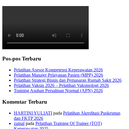
Pos-pos Terbaru
Pelatihan Asesor Kompetensi Keperawatan 2026
Pelatihan Manajer Pelayanan Pasien (MPP) 2026
Pelatihan Strategi Bisnis dan Pemasaran Rumah Sakit 2026
Pelatihan Vaksin 2026 – Pelatihan Vaksinologi 2026
Training Asuhan Persalinan Normal (APN) 2026
Komentar Terbaru
HARTINI YULIATI
pada
Pelatihan Akreditasi Puskesmas
dan FKTP 2026
zainal
pada
Pelatihan Training Of Trainer (TOT)
Keperawatan 2025