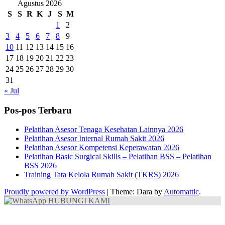
Agustus 2026
S
S
R
K
J
S
M
1
2
3
4
5
6
7
8
9
10
11
12
13
14
15
16
17
18
19
20
21
22
23
24
25
26
27
28
29
30
31
« Jul
Pos-pos Terbaru
Pelatihan Asesor Tenaga Kesehatan Lainnya 2026
Pelatihan Asesor Internal Rumah Sakit 2026
Pelatihan Asesor Kompetensi Keperawatan 2026
Pelatihan Basic Surgical Skills – Pelatihan BSS – Pelatihan
BSS 2026
Training Tata Kelola Rumah Sakit (TKRS) 2026
Proudly powered by WordPress
|
Theme: Dara by
Automattic
.
HUBUNGI KAMI