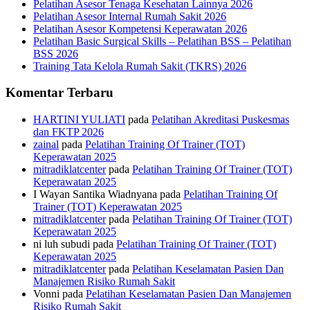
Pelatihan Asesor Tenaga Kesehatan Lainnya 2026
Pelatihan Asesor Internal Rumah Sakit 2026
Pelatihan Asesor Kompetensi Keperawatan 2026
Pelatihan Basic Surgical Skills – Pelatihan BSS – Pelatihan
BSS 2026
Training Tata Kelola Rumah Sakit (TKRS) 2026
Komentar Terbaru
HARTINI YULIATI
pada
Pelatihan Akreditasi Puskesmas
dan FKTP 2026
zainal
pada
Pelatihan Training Of Trainer (TOT)
Keperawatan 2025
mitradiklatcenter
pada
Pelatihan Training Of Trainer (TOT)
Keperawatan 2025
I Wayan Santika Wiadnyana
pada
Pelatihan Training Of
Trainer (TOT) Keperawatan 2025
mitradiklatcenter
pada
Pelatihan Training Of Trainer (TOT)
Keperawatan 2025
ni luh subudi
pada
Pelatihan Training Of Trainer (TOT)
Keperawatan 2025
mitradiklatcenter
pada
Pelatihan Keselamatan Pasien Dan
Manajemen Risiko Rumah Sakit
Vonni
pada
Pelatihan Keselamatan Pasien Dan Manajemen
Risiko Rumah Sakit