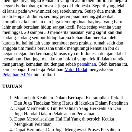
meningkatnya angka kematian yang di alami oleh ibu-ibu di negara-
negara berkembang termasuk juga di Indonesia. Seperti yang telah
di lansir pada www.unicef.org sebelumnya. Setiap dua menit, di
suatu tempat di dunia, seorang perempuan meninggal akibat
komplikasi kehamilan dan juga kemungkinan bayinya yang baru
lahir untuk bertahan hidup sangat kecil. Pada setiap wanita yang
meninggal, 20 sampai 30 menderita masalah yang signifikan dan
kadang-kadang seumur hidup karena kehamilan mereka. oleh
karena itu hal ini lah yang membuat para praktisi rumah sakit dan
anggota tim medis berusaha untuk mengurangi kematian ibu di
negara-negara berkembang khusus nya di Indonesia dengan akibat
persalinan. Dan juga melakukan hal-hal yang efektif dalam rangka
mengurangi kematian ibu dengan sebab
persalinan
. Oleh karena itu,
kami sebagai Lembaga Pelatihan
Mitra Diklat
menyediakan
Pelatihan APN
untuk diikuti.
TUJUAN
Menambah Keahlian Dalam Berbagai Ketrampilan Terkait
Dan Juga Tindakan Yang Harus di lakukan Dalam Persalinan
Dapat Membentuk Tim Persalinan Yang Berkeahlian Dan
Juga Handal Dalam Pelaksanaan Persalinan
Dapat Merealisasikan Hal Hal Yang di peroleh Ketika
Mengikuti Pelatihan
Dapat Bertindak Dan Juga Mengawasi Proses Persalinan