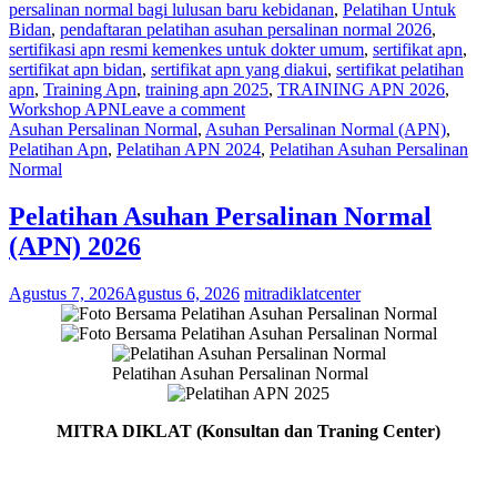
persalinan normal bagi lulusan baru kebidanan
,
Pelatihan Untuk
Bidan
,
pendaftaran pelatihan asuhan persalinan normal 2026
,
sertifikasi apn resmi kemenkes untuk dokter umum
,
sertifikat apn
,
sertifikat apn bidan
,
sertifikat apn yang diakui
,
sertifikat pelatihan
apn
,
Training Apn
,
training apn 2025
,
TRAINING APN 2026
,
Workshop APN
Leave a comment
Asuhan Persalinan Normal
,
Asuhan Persalinan Normal (APN)
,
Pelatihan Apn
,
Pelatihan APN 2024
,
Pelatihan Asuhan Persalinan
Normal
Pelatihan Asuhan Persalinan Normal
(APN) 2026
Agustus 7, 2026
Agustus 6, 2026
mitradiklatcenter
Pelatihan Asuhan Persalinan Normal
MITRA DIKLAT (Konsultan
dan Traning Center)