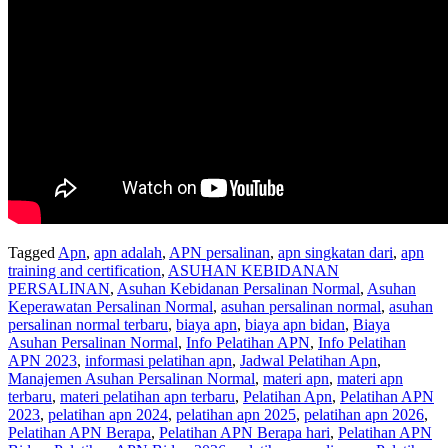
Tagged
Apn
,
apn adalah
,
APN persalinan
,
apn singkatan dari
,
apn
training and certification
,
ASUHAN KEBIDANAN
PERSALINAN
,
Asuhan Kebidanan Persalinan Normal
,
Asuhan
Keperawatan Persalinan Normal
,
asuhan persalinan normal
,
asuhan
persalinan normal terbaru
,
biaya apn
,
biaya apn bidan
,
Biaya
Asuhan Persalinan Normal
,
Info Pelatihan APN
,
Info Pelatihan
APN 2023
,
informasi pelatihan apn
,
Jadwal Pelatihan Apn
,
Manajemen Asuhan Persalinan Normal
,
materi apn
,
materi apn
terbaru
,
materi pelatihan apn terbaru
,
Pelatihan Apn
,
Pelatihan APN
2023
,
pelatihan apn 2024
,
pelatihan apn 2025
,
pelatihan apn 2026
,
Pelatihan APN Berapa
,
Pelatihan APN Berapa hari
,
Pelatihan APN