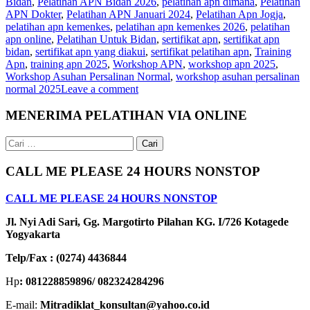
Bidan
,
Pelatihan APN Bidan 2026
,
pelatihan apn dimana
,
Pelatihan
APN Dokter
,
Pelatihan APN Januari 2024
,
Pelatihan Apn Jogja
,
pelatihan apn kemenkes
,
pelatihan apn kemenkes 2026
,
pelatihan
apn online
,
Pelatihan Untuk Bidan
,
sertifikat apn
,
sertifikat apn
bidan
,
sertifikat apn yang diakui
,
sertifikat pelatihan apn
,
Training
Apn
,
training apn 2025
,
Workshop APN
,
workshop apn 2025
,
Workshop Asuhan Persalinan Normal
,
workshop asuhan persalinan
normal 2025
Leave a comment
MENERIMA PELATIHAN VIA ONLINE
Cari
untuk:
CALL ME PLEASE 24 HOURS NONSTOP
CALL ME PLEASE 24 HOURS NONSTOP
Jl. Nyi Adi Sari, Gg. Margotirto Pilahan KG. I/726 Kotagede
Yogyakarta
Telp/Fax : (0274) 4436844
Hp
: 081228859896/ 082324284296
E-mail:
Mitradiklat_konsultan@yahoo.co.id