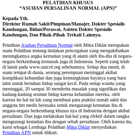
PELATIHAN KHUSUS
“ASUHAN PERSALINAN NORMAL (APN)”
Kepada Yth.
Direktur Rumah Sakit/Pimpinan/Manajer, Dokter Spesialis
Kandungan, Bidan/Perawat, Asisten Dokter Spesialis
Kandungan, Dan Pihak-Pihak Terkait Lainnya.
Pelatihan
Asuhan Persalinan Normal
oleh Mitra Diklat merupakan
suatu Pelatihan tentang tindakan pencegahan yang mengakibatkan
meningkatnya angka kematian yang di alami oleh ibu-ibu di negara-
negara berkembang termasuk juga di Indonesia. Seperti yang telah
di lansir pada www.unicef.org sebelumnya. Setiap dua menit, di
suatu tempat di dunia, seorang perempuan meninggal akibat
komplikasi kehamilan dan juga kemungkinan bayinya yang baru
lahir untuk bertahan hidup sangat kecil. Pada setiap wanita yang
meninggal, 20 sampai 30 menderita masalah yang signifikan dan
kadang-kadang seumur hidup karena kehamilan mereka. oleh
karena itu hal ini lah yang membuat para praktisi rumah sakit dan
anggota tim medis berusaha untuk mengurangi kematian ibu di
negara-negara berkembang khusus nya di Indonesia dengan akibat
persalinan. Dan juga melakukan hal-hal yang efektif dalam rangka
mengurangi kematian ibu dengan sebab persalinan. Oleh karena itu,
kami sebagai Lembaga Pelatihan
Mitra Diklat
menyediakan
Pelatihan APN
untuk diikuti.