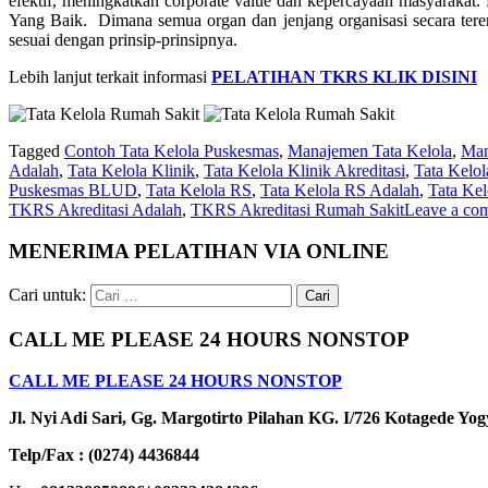
efektif, meningkatkan corporate value dan kepercayaan masyarakat
Yang Baik. Dimana semua organ dan jenjang organisasi secara teren
sesuai dengan prinsip-prinsipnya.
Lebih lanjut terkait informasi
PELATIHAN TKRS KLIK DISINI
Tagged
Contoh Tata Kelola Puskesmas
,
Manajemen Tata Kelola
,
Man
Adalah
,
Tata Kelola Klinik
,
Tata Kelola Klinik Akreditasi
,
Tata Kelol
Puskesmas BLUD
,
Tata Kelola RS
,
Tata Kelola RS Adalah
,
Tata Ke
TKRS Akreditasi Adalah
,
TKRS Akreditasi Rumah Sakit
Leave a co
MENERIMA PELATIHAN VIA ONLINE
Cari untuk:
CALL ME PLEASE 24 HOURS NONSTOP
CALL ME PLEASE 24 HOURS NONSTOP
Jl. Nyi Adi Sari, Gg. Margotirto Pilahan KG. I/726 Kotagede Yo
Telp/Fax : (0274) 4436844