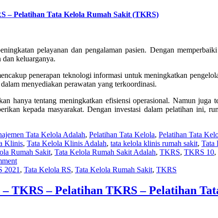
RS – Pelatihan Tata Kelola Rumah Sakit (TKRS)
peningkatan pelayanan dan pengalaman pasien. Dengan memperbaiki 
n dan keluarganya.
li mencakup penerapan teknologi informasi untuk meningkatkan pengelo
n dalam menyediakan perawatan yang terkoordinasi.
an hanya tentang meningkatkan efisiensi operasional. Namun juga t
iberikan kepada masyarakat. Dengan investasi dalam pelatihan ini, r
ajemen Tata Kelola Adalah
,
Pelatihan Tata Kelola
,
Pelatihan Tata Kel
a Klinis
,
Tata Kelola Klinis Adalah
,
tata kelola klinis rumah sakit
,
Tata
lola Rumah Sakit
,
Tata Kelola Rumah Sakit Adalah
,
TKRS
,
TKRS 10
,
mment
S 2021
,
Tata Kelola RS
,
Tata Kelola Rumah Sakit
,
TKRS
S – TKRS – Pelatihan TKRS – Pelatihan Tat