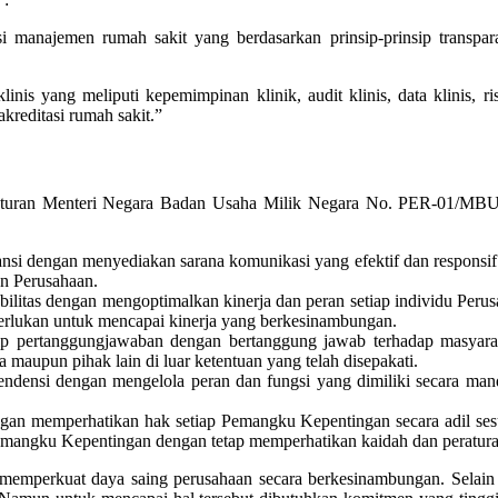
 manajemen rumah sakit yang berdasarkan prinsip-prinsip transparans
nis yang meliputi kepemimpinan klinik, audit klinis, data klinis, ris
kreditasi rumah sakit.”
Peraturan Menteri Negara Badan Usaha Milik Negara No. PER-01/MBU
aransi dengan menyediakan sarana komunikasi yang efektif dan respons
n Perusahaan.
tabilitas dengan mengoptimalkan kinerja dan peran setiap individu Peru
iperlukan untuk mencapai kinerja yang berkesinambungan.
sip pertanggungjawaban dengan bertanggung jawab terhadap masyarak
 maupun pihak lain di luar ketentuan yang telah disepakati.
ndensi dengan mengelola peran dan fungsi yang dimiliki secara mand
engan memperhatikan hak setiap Pemangku Kepentingan secara adil se
emangku Kepentingan dengan tetap memperhatikan kaidah dan peratur
memperkuat daya saing perusahaan secara berkesinambungan. Selain i