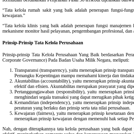
“Tata kelola rumah sakit yang baik adalah penerapan fungsi-fungsi
kewajaran.”
“Tata kelola klinis yang baik adalah penerapan fungsi manajemen kli
mekanisme monitor hasil pelayanan, pengembangan profesional, dan a
Prinsip-Prinsip Tata Kelola Perusahaan
Prinsip-prinsip Tata Kelola Perusahaan Yang Baik berdasarkan 
Corporate Governance) Pada Badan Usaha Milik Negara, meliputi:
Transparansi (transparency), yaitu menerapkan prinsip transp
Pemangku Kepentingan mampu memahami kinerja dan tindaka
Akuntabilitas (accountability), yaitu menerapkan prinsip akun
efektif dan efisien. Akuntabilitas merupakan prasyarat yang d
Pertanggungjawaban (responsibility), yaitu menerapkan prin
menghindari segala transaksi yang dapat merugikan pihak ketiga
Kemandirian (independency), yaitu menerapkan prinsip indepe
peraturan yang berlaku dan prinsip serta tata nilai perusahaan.
Kewajaran (fairness), yaitu menerapkan prinsip kesetaraan d
menerapkan prinsip kewajaran dengan memenuhi hak setiap P
Nah, dengan diterapkannya tata kelola perusahaan yang baik dapat 