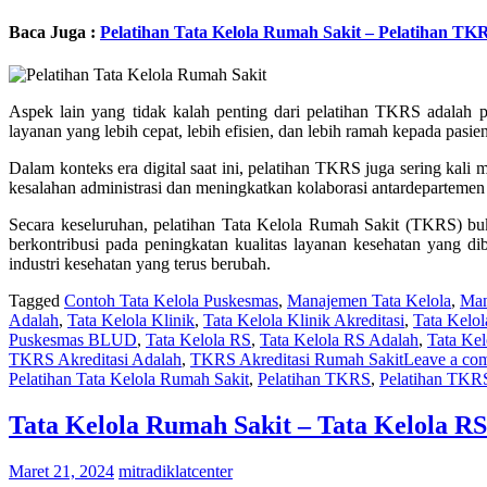
Baca Juga :
Pelatihan Tata Kelola Rumah Sakit – Pelatihan TK
Aspek lain yang tidak kalah penting dari pelatihan TKRS adalah 
layanan yang lebih cepat, lebih efisien, dan lebih ramah kepada pasie
Dalam konteks era digital saat ini, pelatihan TKRS juga sering ka
kesalahan administrasi dan meningkatkan kolaborasi antardeparteme
Secara keseluruhan, pelatihan Tata Kelola Rumah Sakit (TKRS) buk
berkontribusi pada peningkatan kualitas layanan kesehatan yang d
industri kesehatan yang terus berubah.
Tagged
Contoh Tata Kelola Puskesmas
,
Manajemen Tata Kelola
,
Man
Adalah
,
Tata Kelola Klinik
,
Tata Kelola Klinik Akreditasi
,
Tata Kelol
Puskesmas BLUD
,
Tata Kelola RS
,
Tata Kelola RS Adalah
,
Tata Ke
TKRS Akreditasi Adalah
,
TKRS Akreditasi Rumah Sakit
Leave a co
Pelatihan Tata Kelola Rumah Sakit
,
Pelatihan TKRS
,
Pelatihan TKR
Tata Kelola Rumah Sakit – Tata Kelola R
Maret 21, 2024
mitradiklatcenter