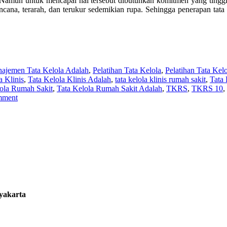
. Namun untuk mencapai hal tersebut dibutuhkan komitmen yang tinggi
cana, terarah, dan terukur sedemikian rupa. Sehingga penerapan tata 
ajemen Tata Kelola Adalah
,
Pelatihan Tata Kelola
,
Pelatihan Tata Kel
a Klinis
,
Tata Kelola Klinis Adalah
,
tata kelola klinis rumah sakit
,
Tata
lola Rumah Sakit
,
Tata Kelola Rumah Sakit Adalah
,
TKRS
,
TKRS 10
,
mment
gyakarta