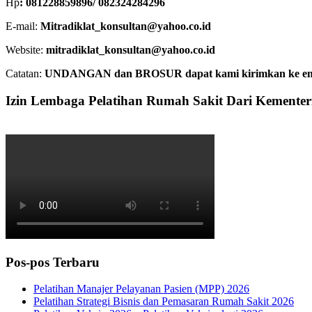
Hp
: 081228859896/ 082324284296
E-mail:
Mitradiklat_konsultan@yahoo.co.id
Website:
mitradiklat_konsultan@yahoo.co.id
Catatan:
UNDANGAN dan BROSUR dapat kami kirimkan ke email. 
Izin Lembaga Pelatihan Rumah Sakit Dari Kemente
Pos-pos Terbaru
Pelatihan Manajer Pelayanan Pasien (MPP) 2026
Pelatihan Strategi Bisnis dan Pemasaran Rumah Sakit 2026