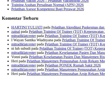
Pelatihan Vaksin 2026 – Pelatihan Vaksinologi 2026
Training Asuhan Persalinan Normal (APN) 2026
Pelatihan Asesor Kompetensi Bagi Perawat 2026
Komentar Terbaru
HARTINI YULIATI
pada
Pelatihan Akreditasi Puskesmas da
zainal
pada
Pelatihan Training Of Trainer (TOT) Keperawatan
mitradiklatcenter
pada
Pelatihan Training Of Trainer (TOT) K
I Wayan Santika Wiadnyana
pada
Pelatihan Training Of Trai
mitradiklatcenter
pada
Pelatihan Training Of Trainer (TOT) K
ni luh subudi
pada
Pelatihan Training Of Trainer (TOT) Keper
mitradiklatcenter
pada
Pelatihan Keselamatan Pasien Dan Man
Vonni
pada
Pelatihan Keselamatan Pasien Dan Manajemen Ris
Heri
pada
Pelatihan Manajemen Pemusnahan Arsip Rekam Me
mitradiklatcenter
pada
Pelatihan PONEK Rumah Sakit 2026
mitradiklatcenter
pada
Pelatihan Manajemen Pemusnahan Arsi
Heri
pada
Pelatihan Manajemen Pemusnahan Arsip Rekam Me