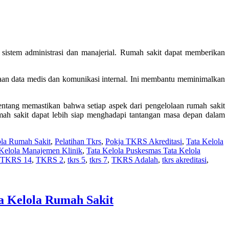
sistem administrasi dan manajerial. Rumah sakit dapat memberikan
laan data medis dan komunikasi internal. Ini membantu meminimalkan
entang memastikan bahwa setiap aspek dari pengelolaan rumah sakit
umah sakit dapat lebih siap menghadapi tantangan masa depan dalam
ola Rumah Sakit
,
Pelatihan Tkrs
,
Pokja TKRS Akreditasi
,
Tata Kelola
 Kelola Manajemen Klinik
,
Tata Kelola Puskesmas Tata Kelola
TKRS 14
,
TKRS 2
,
tkrs 5
,
tkrs 7
,
TKRS Adalah
,
tkrs akreditasi
,
a Kelola Rumah Sakit