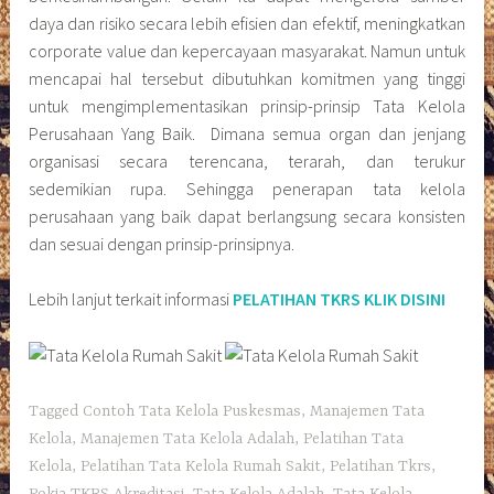
daya dan risiko secara lebih efisien dan efektif, meningkatkan
corporate value dan kepercayaan masyarakat. Namun untuk
mencapai hal tersebut dibutuhkan komitmen yang tinggi
untuk mengimplementasikan prinsip-prinsip Tata Kelola
Perusahaan Yang Baik. Dimana semua organ dan jenjang
organisasi secara terencana, terarah, dan terukur
sedemikian rupa. Sehingga penerapan tata kelola
perusahaan yang baik dapat berlangsung secara konsisten
dan sesuai dengan prinsip-prinsipnya.
Lebih lanjut terkait informasi
PELATIHAN TKRS KLIK DISINI
Tagged
Contoh Tata Kelola Puskesmas
,
Manajemen Tata
Kelola
,
Manajemen Tata Kelola Adalah
,
Pelatihan Tata
Kelola
,
Pelatihan Tata Kelola Rumah Sakit
,
Pelatihan Tkrs
,
Pokja TKRS Akreditasi
,
Tata Kelola Adalah
,
Tata Kelola