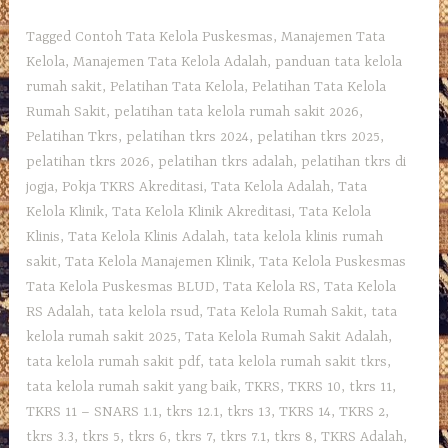
Tagged
Contoh Tata Kelola Puskesmas
,
Manajemen Tata
Kelola
,
Manajemen Tata Kelola Adalah
,
panduan tata kelola
rumah sakit
,
Pelatihan Tata Kelola
,
Pelatihan Tata Kelola
Rumah Sakit
,
pelatihan tata kelola rumah sakit 2026
,
Pelatihan Tkrs
,
pelatihan tkrs 2024
,
pelatihan tkrs 2025
,
pelatihan tkrs 2026
,
pelatihan tkrs adalah
,
pelatihan tkrs di
jogja
,
Pokja TKRS Akreditasi
,
Tata Kelola Adalah
,
Tata
Kelola Klinik
,
Tata Kelola Klinik Akreditasi
,
Tata Kelola
Klinis
,
Tata Kelola Klinis Adalah
,
tata kelola klinis rumah
sakit
,
Tata Kelola Manajemen Klinik
,
Tata Kelola Puskesmas
Tata Kelola Puskesmas BLUD
,
Tata Kelola RS
,
Tata Kelola
RS Adalah
,
tata kelola rsud
,
Tata Kelola Rumah Sakit
,
tata
kelola rumah sakit 2025
,
Tata Kelola Rumah Sakit Adalah
,
tata kelola rumah sakit pdf
,
tata kelola rumah sakit tkrs
,
tata kelola rumah sakit yang baik
,
TKRS
,
TKRS 10
,
tkrs 11
,
TKRS 11 – SNARS 1.1
,
tkrs 12.1
,
tkrs 13
,
TKRS 14
,
TKRS 2
,
tkrs 3.3
,
tkrs 5
,
tkrs 6
,
tkrs 7
,
tkrs 7.1
,
tkrs 8
,
TKRS Adalah
,