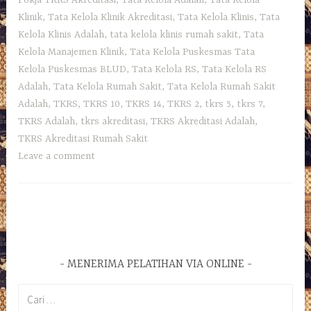
Klinik
,
Tata Kelola Klinik Akreditasi
,
Tata Kelola Klinis
,
Tata
Kelola Klinis Adalah
,
tata kelola klinis rumah sakit
,
Tata
Kelola Manajemen Klinik
,
Tata Kelola Puskesmas Tata
Kelola Puskesmas BLUD
,
Tata Kelola RS
,
Tata Kelola RS
Adalah
,
Tata Kelola Rumah Sakit
,
Tata Kelola Rumah Sakit
Adalah
,
TKRS
,
TKRS 10
,
TKRS 14
,
TKRS 2
,
tkrs 5
,
tkrs 7
,
TKRS Adalah
,
tkrs akreditasi
,
TKRS Akreditasi Adalah
,
TKRS Akreditasi Rumah Sakit
Leave a comment
MENERIMA PELATIHAN VIA ONLINE
Cari
untuk: