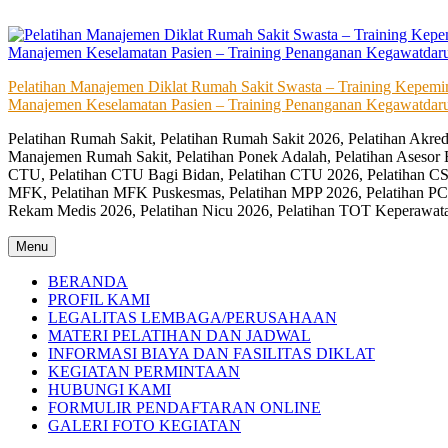
Skip
to
content
Pelatihan Manajemen Diklat Rumah Sakit Swasta – Training Kepem
Manajemen Keselamatan Pasien – Training Penanganan Kegawatdaru
Pelatihan Rumah Sakit, Pelatihan Rumah Sakit 2026, Pelatihan Akr
Manajemen Rumah Sakit, Pelatihan Ponek Adalah, Pelatihan Asesor 
CTU, Pelatihan CTU Bagi Bidan, Pelatihan CTU 2026, Pelatihan CSS
MFK, Pelatihan MFK Puskesmas, Pelatihan MPP 2026, Pelatihan PC
Rekam Medis 2026, Pelatihan Nicu 2026, Pelatihan TOT Keperawat
Menu
BERANDA
PROFIL KAMI
LEGALITAS LEMBAGA/PERUSAHAAN
MATERI PELATIHAN DAN JADWAL
INFORMASI BIAYA DAN FASILITAS DIKLAT
KEGIATAN PERMINTAAN
HUBUNGI KAMI
FORMULIR PENDAFTARAN ONLINE
GALERI FOTO KEGIATAN