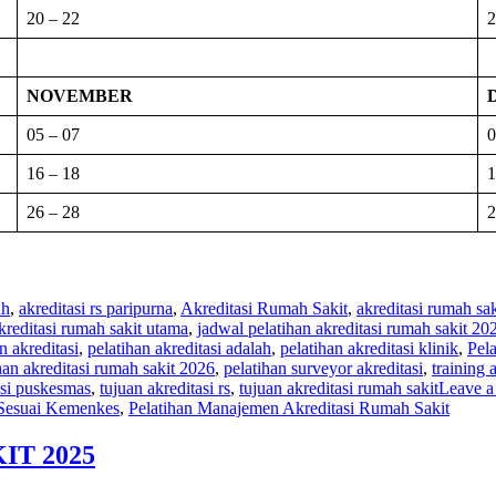
20 – 22
2
NOVEMBER
05 – 07
0
16 – 18
1
26 – 28
2
ah
,
akreditasi rs paripurna
,
Akreditasi Rumah Sakit
,
akreditasi rumah sa
kreditasi rumah sakit utama
,
jadwal pelatihan akreditasi rumah sakit 20
n akreditasi
,
pelatihan akreditasi adalah
,
pelatihan akreditasi klinik
,
Pela
han akreditasi rumah sakit 2026
,
pelatihan surveyor akreditasi
,
training 
asi puskesmas
,
tujuan akreditasi rs
,
tujuan akreditasi rumah sakit
Leave 
 Sesuai Kemenkes
,
Pelatihan Manajemen Akreditasi Rumah Sakit
IT 2025