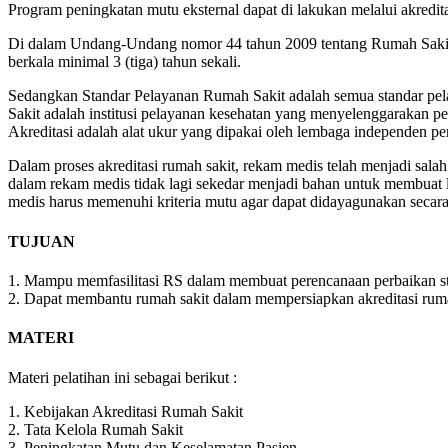
Program peningkatan mutu eksternal dapat di lakukan melalui akreditasi
Di dalam Undang-Undang nomor 44 tahun 2009 tentang Rumah Sakit b
berkala minimal 3 (tiga) tahun sekali.
Sedangkan Standar Pelayanan Rumah Sakit adalah semua standar pelay
Sakit adalah institusi pelayanan kesehatan yang menyelenggarakan pe
Akreditasi adalah alat ukur yang dipakai oleh lembaga independen 
Dalam proses akreditasi rumah sakit, rekam medis telah menjadi sala
dalam rekam medis tidak lagi sekedar menjadi bahan untuk membuat l
medis harus memenuhi kriteria mutu agar dapat didayagunakan secara
TUJUAN
1. Mampu memfasilitasi RS dalam membuat perencanaan perbaikan str
2. Dapat membantu rumah sakit dalam mempersiapkan akreditasi rumah
MATERI
Materi pelatihan ini sebagai berikut :
1. Kebijakan Akreditasi Rumah Sakit
2. Tata Kelola Rumah Sakit
3. Peningkatan Mutu dan Keselamatan Pasien