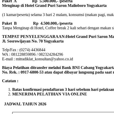
Paket A Rp 5.500.000,- /peserta
Menginap di Hotel Grand Puri Saron Malioboro Yogyakarta
(1 kamar/peserta) selama 3 hari 2 malam, konsumsi (makan pagi, makan
Paket B
Rp 4.500.000,-/peserta
Tanpa Menginap di Hotel, Coffee break 2 kali sehari dengan makan sian
TEMPAT PENYELENGGARAAN:Hotel Grand Puri Saron Mali
Jl. Sosrowijayan No. 70 Yogyakarta
Telp/Fax : (0274) 4436844
WA : 081228859896 / 082324284296
E-mail : mitradiklat_konsultan@yahoo.co.id
Biaya Pelatihan ditransfer melalui Bank BNI Cabang Yogyakart
No. Rek. : 0917-6800-53 atau dapat dibayar langsung pada saat re
Catatan :
Batas konfirmasi pendaftaran 3 hari sebelum hari pelaksa
MENERIMA PELATIHAN VIA ONLINE
JADWAL TAHUN 2026