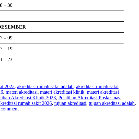
8 – 30
DESEMBER
7 – 09
7 – 19
1 – 23
kit 2022
,
akreditasi rumah sakit adalah
,
akreditasi rumah sakit
26
,
materi akreditasi
,
materi akreditasi klinik
,
materi akreditasi
tihan Akreditasi Klinik 2023
,
Pelatihan Akreditasi Puskesmas
,
akreditasi rumah sakit 2026
,
tujuan akreditasi
,
tujuan akreditasi adalah
,
a comment