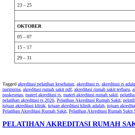
23 – 25
OKTOBER
05 – 07
15 – 17
29 – 31
Tagged
akreditasi pelatihan kesehatan
,
akreditasi rs
,
akreditasi rs adal
paripurna
,
akreditasi rumah sakit pdf
,
akreditasi rumah sakit terbaru
,
a
puskesmas
,
materi akreditasi rs
,
materi akreditasi rumah sakit
,
pelatiha
pelatihan akreditasi rs 2026
,
Pelatihan Akreditasi Rumah Sakit
,
pelati
tujuan akreditasi klinik
,
tujuan akreditasi klinik adalah
,
tujuan akredit
Pelatihan Akreditasi Rumah Sakit
,
Pelatihan Akreditasi Rumah Sakit
PELATIHAN AKREDITASI RUMAH SAK