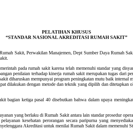
PELATIHAN KHUSUS
“STANDAR NASIONAL AKREDITASI RUMAH SAKIT”
si Rumah Sakit, Perwakilan Manajemen, Dept Sumber Daya Rumah Saki
akit.
merintah pada rumah sakit karena telah memenuhi standar yang disyar
bangan penilaian terhadap kinerja rumah sakit merupakan tugas dari p
it diharuskan mempunyai program peningkatan mutu baik internal mau
pat dilakukan dengan metode dan teknik yang dipilih dan ditetapkan o
 bagian ketiga pasal 40 disebutkan bahwa dalam upaya meningkatk
yanan yang berlaku di Rumah Sakit antara lain standar prosedur opera
n pelayanan kesehatan perorangan secara paripurna yang menyediakan
penyelenggara Akreditasi untuk menilai Rumah Sakit dalam memenuhi S