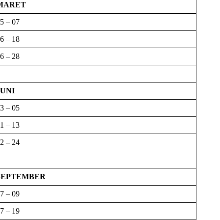
MARET
5 – 07
6 – 18
6 – 28
JUNI
3 – 05
1 – 13
2 – 24
SEPTEMBER
7 – 09
7 – 19