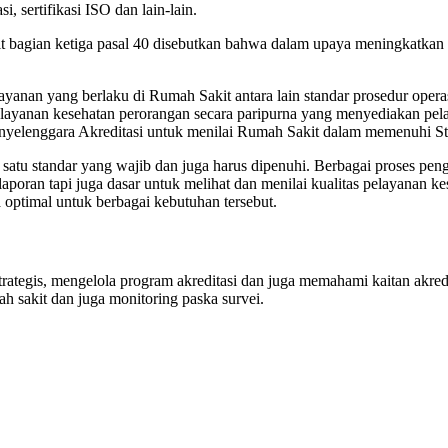
, sertifikasi ISO dan lain-lain.
agian ketiga pasal 40 disebutkan bahwa dalam upaya meningkatkan m
anan yang berlaku di Rumah Sakit antara lain standar prosedur opera
layanan kesehatan perorangan secara paripurna yang menyediakan pelay
penyelenggara Akreditasi untuk menilai Rumah Sakit dalam memenuhi S
h satu standar yang wajib dan juga harus dipenuhi. Berbagai proses pe
aporan tapi juga dasar untuk melihat dan menilai kualitas pelayanan 
 optimal untuk berbagai kebutuhan tersebut.
ategis, mengelola program akreditasi dan juga memahami kaitan akred
 sakit dan juga monitoring paska survei.