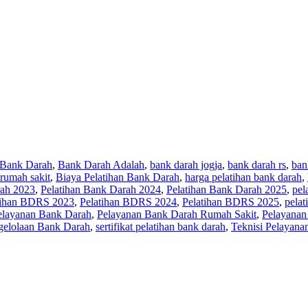
Bank Darah
,
Bank Darah Adalah
,
bank darah jogja
,
bank darah rs
,
ban
 rumah sakit
,
Biaya Pelatihan Bank Darah
,
harga pelatihan bank darah
,
rah 2023
,
Pelatihan Bank Darah 2024
,
Pelatihan Bank Darah 2025
,
pel
tihan BDRS 2023
,
Pelatihan BDRS 2024
,
Pelatihan BDRS 2025
,
pelat
elayanan Bank Darah
,
Pelayanan Bank Darah Rumah Sakit
,
Pelayanan
gelolaan Bank Darah
,
sertifikat pelatihan bank darah
,
Teknisi Pelayana