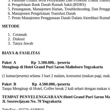
Panduan Umum Serta Persyaratan Dan Prosedur Usaha Transf
Pengelolaan Bank Darah Rumah Sakit (BDRS)
Penanganan, Manajemen Harian, Troubleshooting, Dan Penggu
Manajemen Pengelolaan Transfusi Darah
Peran Manajemen Penggunaan Darah Dalam Akreditasi Rumah
METODE
Ceramah
Diskusi
Tanya Jawab
BIAYA & FASILITAS
Paket A Rp 5.500.000,- /peserta
Menginap di Hotel Grand Puri Saron Malioboro Yogyakarta
(1 kamar/peserta) selama 3 hari 2 malam, konsumsi (makan pagi, makan
Paket B
Rp 4.500.000,-/peserta
Tanpa Menginap di Hotel, Coffee break 2 kali sehari dengan makan sian
TEMPAT PENYELENGGARAAN:Hotel Grand Puri Saron Mali
Jl. Sosrowijayan No. 70 Yogyakarta
Telp/Fax : (0274) 4436844