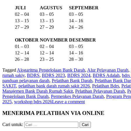
JULI
AGUSTUS
SEPTEMBER
02 – 04
03 – 05
03 – 05
13 – 15
13 – 15
14 – 16
27 – 29
27 – 29
24 – 26
OKTOBER
NOVEMBER
DESEMBER
01 – 03
02 – 04
03 – 05
12 – 14
12 – 14
14 – 16
26 – 28
23 – 25
28 – 30
Tagged
Alogaritma Pengelolaan Bank Darah
,
Alur Pelayanan Darah
,
rumah sakiy
,
BDRS
,
BDRS 2023
,
BDRS 2024
,
BDRS Adalah
,
bdrs
panduan pelayanan darah
,
Pelatihan Bank Darah
,
Pelatihan Bank Da
SAKIT
,
pelatihan bank darah rumah sakit 2026
,
Pelatihan Bdrs
,
Pela
Manajemen Bank Darah Rumah Sakit
,
Pelatihan Pelayanan Darah
,
P
Pengelolaan Bank Darah
,
Permenkes Pelayanan Darah
,
Program Pen
2025
,
workshop bdrs 2026
Leave a comment
MENERIMA PELATIHAN VIA ONLINE
Cari untuk: