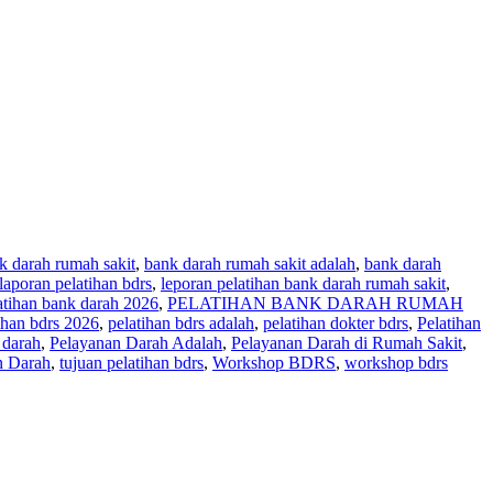
k darah rumah sakit
,
bank darah rumah sakit adalah
,
bank darah
laporan pelatihan bdrs
,
leporan pelatihan bank darah rumah sakit
,
atihan bank darah 2026
,
PELATIHAN BANK DARAH RUMAH
ihan bdrs 2026
,
pelatihan bdrs adalah
,
pelatihan dokter bdrs
,
Pelatihan
 darah
,
Pelayanan Darah Adalah
,
Pelayanan Darah di Rumah Sakit
,
n Darah
,
tujuan pelatihan bdrs
,
Workshop BDRS
,
workshop bdrs