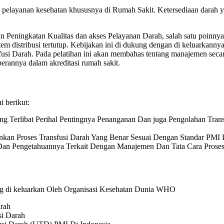
m pelayanan kesehatan khususnya di Rumah Sakit. Ketersediaan darah y
Peningkatan Kualitas dan akses Pelayanan Darah, salah satu poinnya
m distribusi tertutup. Kebijakan ini di dukung dengan di keluarkann
fusi Darah. Pada pelatihan ini akan membahas tentang manajemen sec
erannya dalam akreditasi rumah sakit.
 berikut:
Terlibat Perihal Pentingnya Penanganan Dan juga Pengolahan Transf
nkan Proses Transfusi Darah Yang Benar Sesuai Dengan Standar P
an Pengetahuannya Terkait Dengan Manajemen Dan Tata Cara Proses 
g di keluarkan Oleh Organisasi Kesehatan Dunia WHO
arah
si Darah