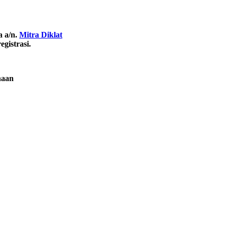
a a/n.
Mitra Diklat
gistrasi.
naan