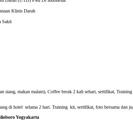
usi Darah (UTD) PMI Di Indonesia
naan Klinis Darah
 Sakit
 siang, makan malam), Coffee break 2 kali sehari, sertifikat, Training 
g di hotel selama 2 hari. Training kit, sertifikat, foto bersama dan ju
oboro Yogyakarta