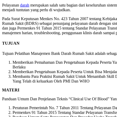
Pelayanan
darah
merupakan salah satu bagian dari keseluruhan siste
menjadi tuntutan yang perlu di wujudkan.
Pada Surat Keputusan Menkes No. 423 Tahun 2007 tentang Kebijakan 
Rumah Sakit (BDRS) sebagai penunjang pelayanan darah dengan siste
dan juga Permenkes 91 Tahun 2015 tentang Standar Pelayanan Trans
manajemen harian, troubleshooting, penggunaan klinis darah sampai p
TUJUAN
Tujuan Pelatihan Manajemen Bank Darah Rumah Sakit adalah sebagai
Memberikan Pemahaman Dan Pengetahuan Kepada Peserta Yang 
Berlaku
Memberikan Pengetahuan Kepada Peserta Untuk Bisa Menjala
Membantu Para Praktisi Rumah Sakit Untuk Menambah Skill D
Yang Telah di keluarkan Oleh PMI Dan WHO
MATERI
Panduan Umum Dan Penjelasan Teknis “Clinical Use Of Blood” Yan
Peraturan Pemerintah No. 7 Tahun 2011 Tentang Pelayanan D
Permenkes 91 Tahun 2015 Tentang Standar Pelayanan Transfu