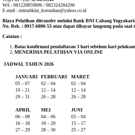
WA : 081228859896 / 082324284296
E-mail : mitradiklat_konsultan@yahoo.co.id
Biaya Pelatihan ditransfer melalui Bank BNI Cabang Yogyakart
No. Rek. : 0917-6800-53 atau dapat dibayar langsung pada saat re
Catatan :
Batas konfirmasi pendaftaran 3 hari sebelum hari pelaksa
MENERIMA PELATIHAN VIA ONLINE
JADWAL TAHUN 2026
JANUARI
FEBRUARI
MARET
05 – 07
02 – 04
02 – 04
19 – 21
12 – 14
12 – 14
29 – 31
26 – 28
26 – 28
APRIL
MEI
JUNI
06 – 08
04 – 06
02 – 04
16 – 18
18 – 20
15 – 17
27 – 29
28 – 30
25 – 27