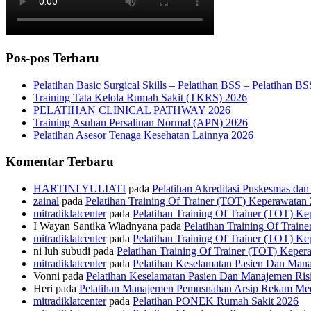
Pos-pos Terbaru
Pelatihan Basic Surgical Skills – Pelatihan BSS – Pelatihan B
Training Tata Kelola Rumah Sakit (TKRS) 2026
PELATIHAN CLINICAL PATHWAY 2026
Training Asuhan Persalinan Normal (APN) 2026
Pelatihan Asesor Tenaga Kesehatan Lainnya 2026
Komentar Terbaru
HARTINI YULIATI
pada
Pelatihan Akreditasi Puskesmas da
zainal
pada
Pelatihan Training Of Trainer (TOT) Keperawatan
mitradiklatcenter
pada
Pelatihan Training Of Trainer (TOT) K
I Wayan Santika Wiadnyana
pada
Pelatihan Training Of Trai
mitradiklatcenter
pada
Pelatihan Training Of Trainer (TOT) K
ni luh subudi
pada
Pelatihan Training Of Trainer (TOT) Keper
mitradiklatcenter
pada
Pelatihan Keselamatan Pasien Dan Man
Vonni
pada
Pelatihan Keselamatan Pasien Dan Manajemen Ris
Heri
pada
Pelatihan Manajemen Pemusnahan Arsip Rekam Me
mitradiklatcenter
pada
Pelatihan PONEK Rumah Sakit 2026