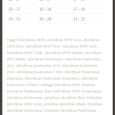
15 – 17
16 – 18
17 – 19
29 – 31
26 – 28
21 – 23
Tagged
Akreditasi FKTP
,
Akreditasi FKTP 2022
,
Akreditasi
FKTP 2023
,
Akreditasi FKTP 2025
,
Akreditasi FKTP 2026
,
Akreditasi FKTP 5 Bab
,
Akreditasi FKTP Adalah
,
Akreditasi
FKTP Klinik
,
Akreditasi Puskesmas
,
Akreditasi Puskesmas
2023
,
akreditasi puskesmas 2025
,
Akreditasi Puskesmas
2026
,
Akreditasi Puskesmas 5 Bab
,
Akreditasi Puskesmas
Paripurna
,
Akreditasi Puskesmas Permenkes
,
Akreditasi
Puskesmas Utama
,
Lembaga Akreditasi FKTP
,
Manfaat
Akreditasi Puskesmas
,
Mutu Akreditasi FKTP
,
Pelaksanaan
Akreditasi Puskesmas
,
pelatihan akreditasi fktp
,
Pelatihan
Akreditasi FKTP 2026
,
pelatihan akreditasi klinik
,
Pelatihan
Akreditasi Puskesmas
,
Pelatihan Akreditasi Puskesmas