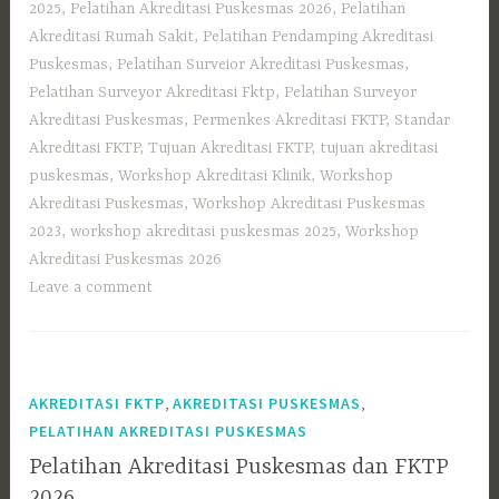
2025
,
Pelatihan Akreditasi Puskesmas 2026
,
Pelatihan
Akreditasi Rumah Sakit
,
Pelatihan Pendamping Akreditasi
Puskesmas
,
Pelatihan Surveior Akreditasi Puskesmas
,
Pelatihan Surveyor Akreditasi Fktp
,
Pelatihan Surveyor
Akreditasi Puskesmas
,
Permenkes Akreditasi FKTP
,
Standar
Akreditasi FKTP
,
Tujuan Akreditasi FKTP
,
tujuan akreditasi
puskesmas
,
Workshop Akreditasi Klinik
,
Workshop
Akreditasi Puskesmas
,
Workshop Akreditasi Puskesmas
2023
,
workshop akreditasi puskesmas 2025
,
Workshop
Akreditasi Puskesmas 2026
Leave a comment
,
,
AKREDITASI FKTP
AKREDITASI PUSKESMAS
PELATIHAN AKREDITASI PUSKESMAS
Pelatihan Akreditasi Puskesmas dan FKTP
2026