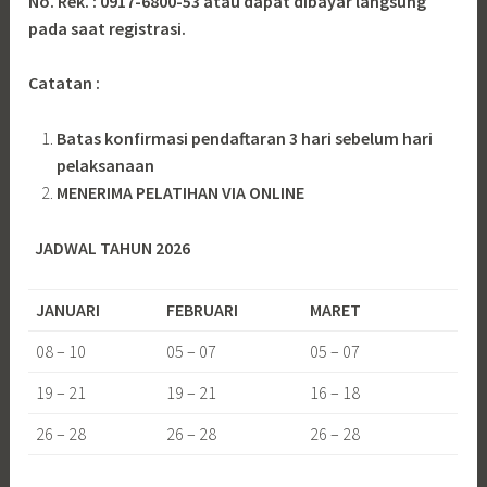
No. Rek. : 0917-6800-53 atau dapat dibayar langsung
pada saat registrasi.
Catatan :
Batas konfirmasi pendaftaran 3 hari sebelum hari
pelaksanaan
MENERIMA PELATIHAN VIA ONLINE
JADWAL TAHUN 2026
JANUARI
FEBRUARI
MARET
08 – 10
05 – 07
05 – 07
19 – 21
19 – 21
16 – 18
26 – 28
26 – 28
26 – 28