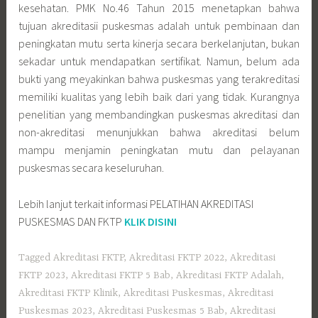
kesehatan. PMK No.46 Tahun 2015 menetapkan bahwa
tujuan akreditasii puskesmas adalah untuk pembinaan dan
peningkatan mutu serta kinerja secara berkelanjutan, bukan
sekadar untuk mendapatkan sertifikat. Namun, belum ada
bukti yang meyakinkan bahwa puskesmas yang terakreditasi
memiliki kualitas yang lebih baik dari yang tidak. Kurangnya
penelitian yang membandingkan puskesmas akreditasi dan
non-akreditasi menunjukkan bahwa akreditasi belum
mampu menjamin peningkatan mutu dan pelayanan
puskesmas secara keseluruhan.
Lebih lanjut terkait informasi PELATIHAN AKREDITASI
PUSKESMAS DAN FKTP
KLIK DISINI
Tagged
Akreditasi FKTP
,
Akreditasi FKTP 2022
,
Akreditasi
FKTP 2023
,
Akreditasi FKTP 5 Bab
,
Akreditasi FKTP Adalah
,
Akreditasi FKTP Klinik
,
Akreditasi Puskesmas
,
Akreditasi
Puskesmas 2023
,
Akreditasi Puskesmas 5 Bab
,
Akreditasi