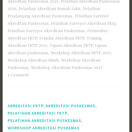
Akreditasi Puskesmas 2025
,
Pelatihan Akreditasi Puskesmas
2026
,
Pelatihan Akreditasi Rumah Sakit
,
Pelatihan
Pendamping Akreditasi Puskesmas
,
Pelatihan Surveior
Akreditasi Puskesmas
,
Pelatihan Surveyor Akreditasi Fktp
,
Pelatihan Surveyor Akreditasi Puskesmas
,
Permenkes
Akreditasi FKTP
,
Standar Akreditasi FKTP
,
Training
Akreditasi FKTP 2025
,
Tujuan Akreditasi FKTP
,
tujuan
akreditasi puskesmas
,
Workshop Akreditasi FKTP 2025
,
Workshop Akreditasi Klinik
,
Workshop Akreditasi
Puskesmas
,
Workshop Akreditasi Puskesmas 2023
1 Comment
,
,
AKREDITASI FKTP
AKREDITASI PUSKESMAS
,
PELATIHAN AKREDITASI FKTP
,
PELATIHAN AKREDITASI PUSKESMAS
WORKSHOP AKREDITASI PUSKEMAS