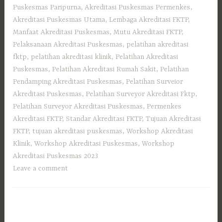
Puskesmas Paripurna
,
Akreditasi Puskesmas Permenkes
,
Akreditasi Puskesmas Utama
,
Lembaga Akreditasi FKTP
,
Manfaat Akreditasi Puskesmas
,
Mutu Akreditasi FKTP
,
Pelaksanaan Akreditasi Puskesmas
,
pelatihan akreditasi
fktp
,
pelatihan akreditasi klinik
,
Pelatihan Akreditasi
Puskesmas
,
Pelatihan Akreditasi Rumah Sakit
,
Pelatihan
Pendamping Akreditasi Puskesmas
,
Pelatihan Surveior
Akreditasi Puskesmas
,
Pelatihan Surveyor Akreditasi Fktp
,
Pelatihan Surveyor Akreditasi Puskesmas
,
Permenkes
Akreditasi FKTP
,
Standar Akreditasi FKTP
,
Tujuan Akreditasi
FKTP
,
tujuan akreditasi puskesmas
,
Workshop Akreditasi
Klinik
,
Workshop Akreditasi Puskesmas
,
Workshop
Akreditasi Puskesmas 2023
Leave a comment