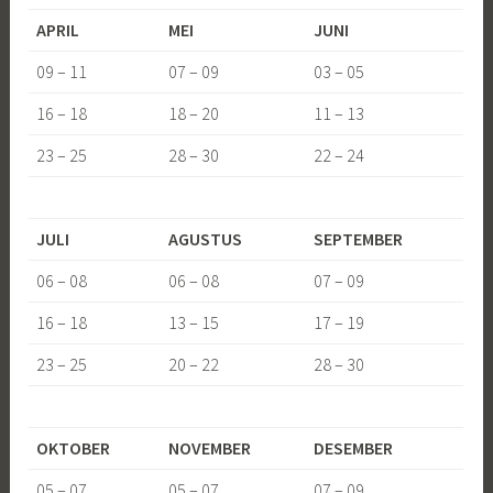
APRIL
MEI
JUNI
09 – 11
07 – 09
03 – 05
16 – 18
18 – 20
11 – 13
23 – 25
28 – 30
22 – 24
JULI
AGUSTUS
SEPTEMBER
06 – 08
06 – 08
07 – 09
16 – 18
13 – 15
17 – 19
23 – 25
20 – 22
28 – 30
OKTOBER
NOVEMBER
DESEMBER
05 – 07
05 – 07
07 – 09