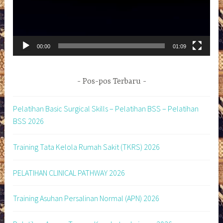
00:00
01:09
Pos-pos Terbaru
Pelatihan Basic Surgical Skills – Pelatihan BSS – Pelatihan
BSS 2026
Training Tata Kelola Rumah Sakit (TKRS) 2026
PELATIHAN CLINICAL PATHWAY 2026
Training Asuhan Persalinan Normal (APN) 2026