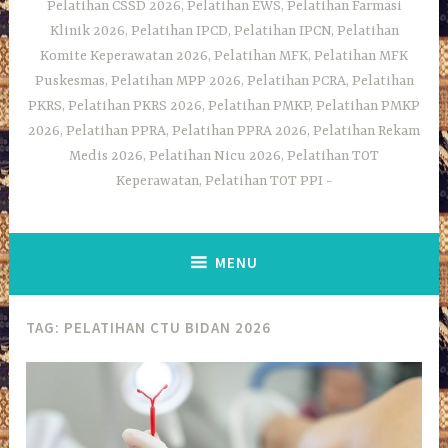
Pelatihan CSSD 2026, Pelatihan EWS, Pelatihan Farmasi
Klinik 2026, Pelatihan IPCD, Pelatihan IPCN, Pelatihan
Komite Keperawatan 2026, Pelatihan MFK, Pelatihan MFK
Puskesmas, Pelatihan MPP 2026, Pelatihan PCRA, Pelatihan
PKRS, Pelatihan PKRS 2026, Pelatihan PMKP, Pelatihan PMKP
2026, Pelatihan PPRA, Pelatihan PPRA 2026, Pelatihan Rekam
Medis 2026, Pelatihan Nicu 2026, Pelatihan TOT
Keperawatan, Pelatihan TOT PPI
MENU
TAG:
PELATIHAN CTU BIDAN 2026