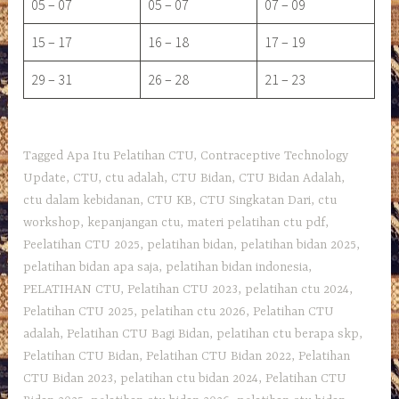
05 – 07
05 – 07
07 – 09
15 – 17
16 – 18
17 – 19
29 – 31
26 – 28
21 – 23
Tagged
Apa Itu Pelatihan CTU
,
Contraceptive Technology
Update
,
CTU
,
ctu adalah
,
CTU Bidan
,
CTU Bidan Adalah
,
ctu dalam kebidanan
,
CTU KB
,
CTU Singkatan Dari
,
ctu
workshop
,
kepanjangan ctu
,
materi pelatihan ctu pdf
,
Peelatihan CTU 2025
,
pelatihan bidan
,
pelatihan bidan 2025
,
pelatihan bidan apa saja
,
pelatihan bidan indonesia
,
PELATIHAN CTU
,
Pelatihan CTU 2023
,
pelatihan ctu 2024
,
Pelatihan CTU 2025
,
pelatihan ctu 2026
,
Pelatihan CTU
adalah
,
Pelatihan CTU Bagi Bidan
,
pelatihan ctu berapa skp
,
Pelatihan CTU Bidan
,
Pelatihan CTU Bidan 2022
,
Pelatihan
CTU Bidan 2023
,
pelatihan ctu bidan 2024
,
Pelatihan CTU