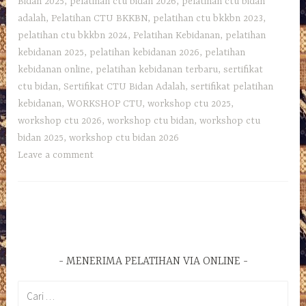
Bidan 2025
,
pelatihan ctu bidan 2026
,
pelatihan ctu bidan
adalah
,
Pelatihan CTU BKKBN
,
pelatihan ctu bkkbn 2023
,
pelatihan ctu bkkbn 2024
,
Pelatihan Kebidanan
,
pelatihan
kebidanan 2025
,
pelatihan kebidanan 2026
,
pelatihan
kebidanan online
,
pelatihan kebidanan terbaru
,
sertifikat
ctu bidan
,
Sertifikat CTU Bidan Adalah
,
sertifikat pelatihan
kebidanan
,
WORKSHOP CTU
,
workshop ctu 2025
,
workshop ctu 2026
,
workshop ctu bidan
,
workshop ctu
bidan 2025
,
workshop ctu bidan 2026
Leave a comment
MENERIMA PELATIHAN VIA ONLINE
Cari
untuk: