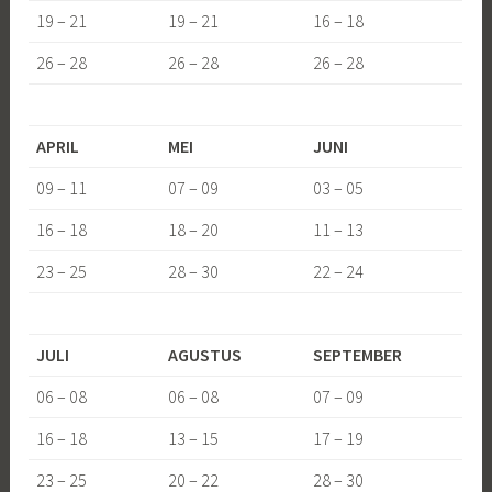
19 – 21
19 – 21
16 – 18
26 – 28
26 – 28
26 – 28
APRIL
MEI
JUNI
09 – 11
07 – 09
03 – 05
16 – 18
18 – 20
11 – 13
23 – 25
28 – 30
22 – 24
JULI
AGUSTUS
SEPTEMBER
06 – 08
06 – 08
07 – 09
16 – 18
13 – 15
17 – 19
23 – 25
20 – 22
28 – 30