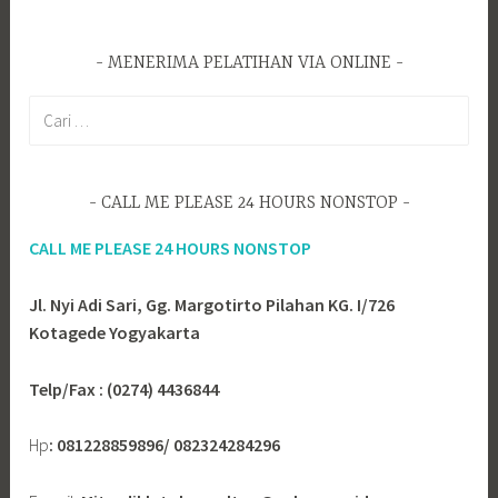
MENERIMA PELATIHAN VIA ONLINE
C
a
r
i
CALL ME PLEASE 24 HOURS NONSTOP
u
n
CALL ME PLEASE 24 HOURS NONSTOP
t
u
Jl. Nyi Adi Sari, Gg. Margotirto Pilahan KG. I/726
k
Kotagede Yogyakarta
:
Telp/Fax : (0274) 4436844
Hp
: 081228859896/ 082324284296