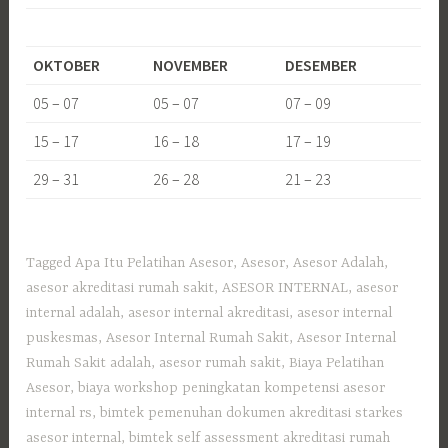
OKTOBER
NOVEMBER
DESEMBER
05 – 07
05 – 07
07 – 09
15 – 17
16 – 18
17 – 19
29 – 31
26 – 28
21 – 23
Tagged
Apa Itu Pelatihan Asesor
,
Asesor
,
Asesor Adalah
,
asesor akreditasi rumah sakit
,
ASESOR INTERNAL
,
asesor
internal adalah
,
asesor internal akreditasi
,
asesor internal
puskesmas
,
Asesor Internal Rumah Sakit
,
Asesor Internal
Rumah Sakit adalah
,
asesor rumah sakit
,
Biaya Pelatihan
Asesor
,
biaya workshop peningkatan kompetensi asesor
internal rs
,
bimtek pemenuhan dokumen akreditasi starkes
asesor internal
,
bimtek self assessment akreditasi rumah