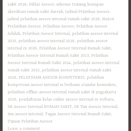
sakit 2026
,
Diklat Asesor
,
inhouse training kesiapan
akreditasi rumah sakit daerah
,
Jadwal Pelatihan Asesor
,
jadwal pelatihan asesor internal rumah sakit 2026
,
Materi
Peelatihan Asesor
,
Pelatihan Asesor
,
Pelatihan Asesor
Adalah
,
Pelatihan Asesor Internal
,
pelatihan asesor internal
2025
,
pelatihan asesor internal 2026
,
pelatihan asesor
internal rs 2026
,
Pelatihan Asesor Internal Rumah Sakit
,
Pelatihan Asesor Internal Rumah Sakit 2023
,
Pelatihan
Asesor Internal Rumah Sakit 2024
,
pelatihan asesor internal
rumah sakit 2025
,
pelatihan asesor internal rumah sakit
2026
,
PELATIHAN ASESOR KOMPETENSI
,
pelatihan
kompetensi asesor internal rs berbasis standar kemenkes
,
pelatihan offline asesor internal rumah sakit di yogyakarta
2026
,
pendaftaran kelas online asesor internal rs terbaru
,
SK Asesor Internal RUMAH SAKIT
,
SK Tim Asesor Internal
,
tim asesor internal
,
Tugas Asesor Internal Rumah Sakit
,
Tujuan Pelatihan Asesor
Leave a comment